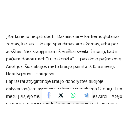
„Kai kurie jo negali duoti. Dažniausiai – kai hemoglobinas
žemas, kartais – kraujo spaudimas arba žemas, arba per
aukštas. Nes kraują imam iš visiškai sveikų žmonių, kad ir
pačiam donorui nebūtų pakenkta“, – pasakojo pašnekovė.
Anot jos, šios akcijos metu kraujo paimta iš 15 asmenų.
Neatlygintini – saugesni
Paprastai atlygintinoje kraujo donorystės akcijoje
dalyvaujančiam asmeniui už kraują sumokama 12 eurų. Tuo
metu į šią ėjo tie, kuriems finansinė nauda nesvarbi. „Atėjo
sąmoningai apsisprendę žmonės, norintys padaryti gerą
darbą, nesiekiantys užsidirbti, – pasakojo V. Jurevičiūtė. –
Galim pasidžiaugti ir tais, kurie anksčiau į mūsų akcijas
ateidavo dėl pinigų, tačiau dabar, mūsų įkalbėti, persigalvojo
ir kraujo davė nemokamai.“