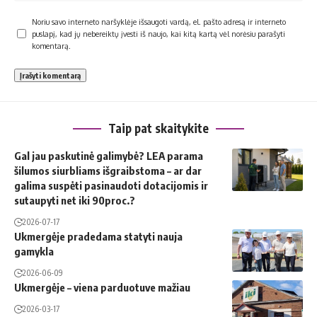
Noriu savo interneto naršyklėje išsaugoti vardą, el. pašto adresą ir interneto
puslapį, kad jų nebereiktų įvesti iš naujo, kai kitą kartą vėl norėsiu parašyti
komentarą.
Taip pat skaitykite
Gal jau paskutinė galimybė? LEA parama
šilumos siurbliams išgraibstoma – ar dar
galima suspėti pasinaudoti dotacijomis ir
sutaupyti net iki 90proc.?
2026-07-17
Ukmergėje pradedama statyti nauja
gamykla
2026-06-09
Ukmergėje – viena parduotuve mažiau
2026-03-17