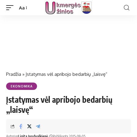
Aa
Pradžia
»
Įstatymas vėl apribojo bedarbių „laisvę“
EKONOMIKA
Įstatymas vėl apribojo bedarbių
„laisvę“
Autorius
Ligita Juodvalkienė
Publikuota 2015-08-05