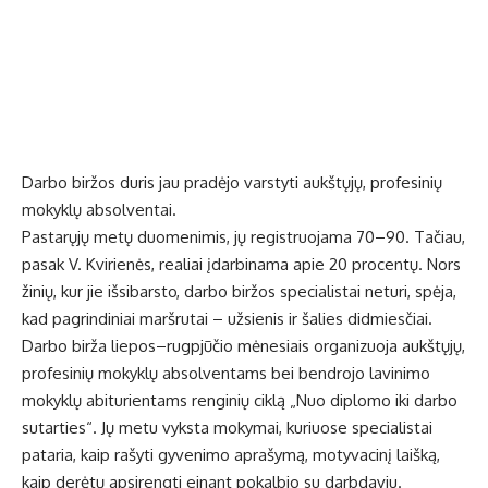
Darbo biržos duris jau pradėjo varstyti aukštųjų, profesinių
mokyklų absolventai.
Pastarųjų metų duomenimis, jų registruojama 70–90. Tačiau,
pasak V. Kvirienės, realiai įdarbinama apie 20 procentų. Nors
žinių, kur jie išsibarsto, darbo biržos specialistai neturi, spėja,
kad pagrindiniai maršrutai – užsienis ir šalies didmiesčiai.
Darbo birža liepos–rugpjūčio mėnesiais organizuoja aukštųjų,
profesinių mokyklų absolventams bei bendrojo lavinimo
mokyklų abiturientams renginių ciklą „Nuo diplomo iki darbo
sutarties“. Jų metu vyksta mokymai, kuriuose specialistai
pataria, kaip rašyti gyvenimo aprašymą, motyvacinį laišką,
kaip derėtų apsirengti einant pokalbio su darbdaviu.