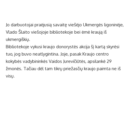
Jo darbuotojai praėjusią savaitę viešėjo Ukmergės ligoninėje,
Vlado Šlaito viešojoje bibliotekoje bei ėmė kraują iš
ukmergiškių.
Bibliotekoje vykusi kraujo donorystės akcija šį kartą skyrėsi
tuo, jog buvo neatlygintina. Joje, pasak Kraujo centro
kokybės vadybininkės Vaidos Jurevičiūtės, apsilankė 29
žmonės. Tačiau dėl tam tikrų priežasčių kraujo paimta ne iš
visų.