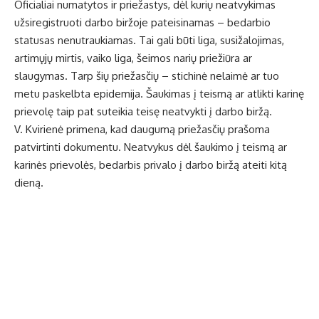
Oficialiai numatytos ir priežastys, dėl kurių neatvykimas
užsiregistruoti darbo biržoje pateisinamas – bedarbio
statusas nenutraukiamas. Tai gali būti liga, susižalojimas,
artimųjų mirtis, vaiko liga, šeimos narių priežiūra ar
slaugymas. Tarp šių priežasčių – stichinė nelaimė ar tuo
metu paskelbta epidemija. Šaukimas į teismą ar atlikti karinę
prievolę taip pat suteikia teisę neatvykti į darbo biržą.
V. Kvirienė primena, kad daugumą priežasčių prašoma
patvirtinti dokumentu. Neatvykus dėl šaukimo į teismą ar
karinės prievolės, bedarbis privalo į darbo biržą ateiti kitą
dieną.