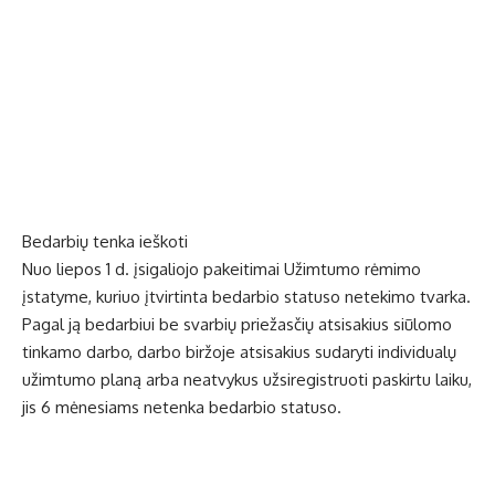
Bedarbių tenka ieškoti
Nuo liepos 1 d. įsigaliojo pakeitimai Užimtumo rėmimo
įstatyme, kuriuo įtvirtinta bedarbio statuso netekimo tvarka.
Pagal ją bedarbiui be svarbių priežasčių atsisakius siūlomo
tinkamo darbo, darbo biržoje atsisakius sudaryti individualų
užimtumo planą arba neatvykus užsiregistruoti paskirtu laiku,
jis 6 mėnesiams netenka bedarbio statuso.