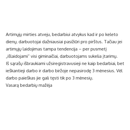
Artimųjų mirties atveju, bedarbiui atvykus kad ir po keleto
dienų, darbuotojai dažniausiai pasižiūri pro pirštus. Tačiau jei
artimųjų laidojimas tampa tendencija – per pusmetį
„išlaidojami“ visi giminaičiai, darbuotojams sukelia įtarimų.
Iš sąrašų išbraukiami užsiregistravusieji ne kaip bedarbiai, bet
ieškantieji darbo ir darbo biržoje nepasirodę 3 mėnesius. Vėl
darbo paieškas jie gali tęsti tik po 3 mėnesių.
Vasarą bedarbių mažėja