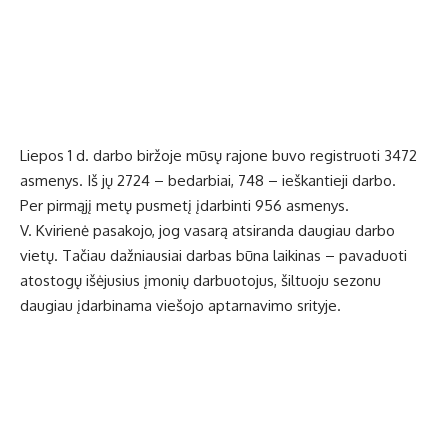
Liepos 1 d. darbo biržoje mūsų rajone buvo registruoti 3472
asmenys. Iš jų 2724 – bedarbiai, 748 – ieškantieji darbo.
Per pirmąjį metų pusmetį įdarbinti 956 asmenys.
V. Kvirienė pasakojo, jog vasarą atsiranda daugiau darbo
vietų. Tačiau dažniausiai darbas būna laikinas – pavaduoti
atostogų išėjusius įmonių darbuotojus, šiltuoju sezonu
daugiau įdarbinama viešojo aptarnavimo srityje.