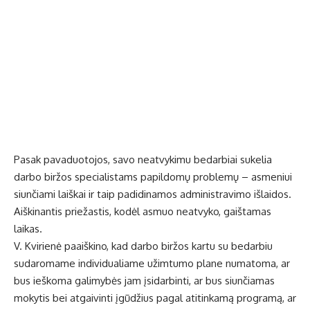
Pasak pavaduotojos, savo neatvykimu bedarbiai sukelia
darbo biržos specialistams papildomų problemų – asmeniui
siunčiami laiškai ir taip padidinamos administravimo išlaidos.
Aiškinantis priežastis, kodėl asmuo neatvyko, gaištamas
laikas.
V. Kvirienė paaiškino, kad darbo biržos kartu su bedarbiu
sudaromame individualiame užimtumo plane numatoma, ar
bus ieškoma galimybės jam įsidarbinti, ar bus siunčiamas
mokytis bei atgaivinti įgūdžius pagal atitinkamą programą, ar