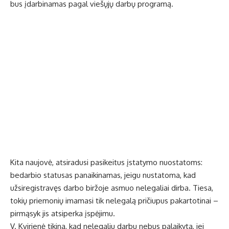
bus įdarbinamas pagal viešųjų darbų programą.
Kita naujovė, atsiradusi pasikeitus įstatymo nuostatoms:
bedarbio statusas panaikinamas, jeigu nustatoma, kad
užsiregistravęs darbo biržoje asmuo nelegaliai dirba. Tiesa,
tokių priemonių imamasi tik nelegalą pričiupus pakartotinai –
pirmąsyk jis atsiperka įspėjimu.
V. Kvirienė tikina, kad nelegaliu darbu nebus palaikyta, jei