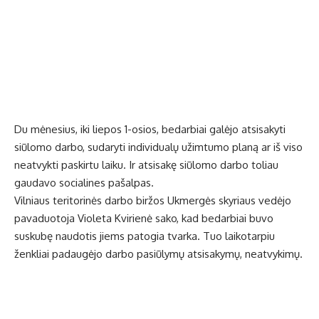
Du mėnesius, iki liepos 1-osios, bedarbiai galėjo atsisakyti
siūlomo darbo, sudaryti individualų užimtumo planą ar iš viso
neatvykti paskirtu laiku. Ir atsisakę siūlomo darbo toliau
gaudavo socialines pašalpas.
Vilniaus teritorinės darbo biržos Ukmergės skyriaus vedėjo
pavaduotoja Violeta Kvirienė sako, kad bedarbiai buvo
suskubę naudotis jiems patogia tvarka. Tuo laikotarpiu
ženkliai padaugėjo darbo pasiūlymų atsisakymų, neatvykimų.