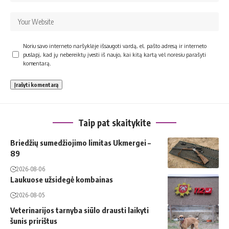
Noriu savo interneto naršyklėje išsaugoti vardą, el. pašto adresą ir interneto
puslapį, kad jų nebereiktų įvesti iš naujo, kai kitą kartą vėl norėsiu parašyti
komentarą.
Taip pat skaitykite
Briedžių sumedžiojimo limitas Ukmergei –
89
2026-08-06
Laukuose užsidegė kombainas
2026-08-05
Veterinarijos tarnyba siūlo drausti laikyti
šunis pririštus