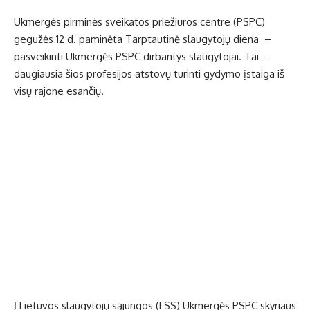
Ukmergės pirminės sveikatos priežiūros centre (PSPC)
gegužės 12 d. paminėta Tarptautinė slaugytojų diena –
pasveikinti Ukmergės PSPC dirbantys slaugytojai. Tai –
daugiausia šios profesijos atstovų turinti gydymo įstaiga iš
visų rajone esančių.
Į Lietuvos slaugytojų sąjungos (LSS) Ukmergės PSPC skyriaus