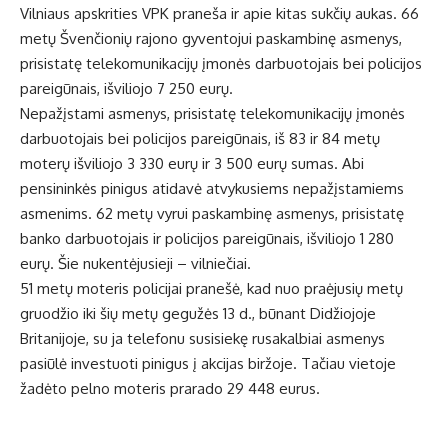
Vilniaus apskrities VPK praneša ir apie kitas sukčių aukas. 66
metų Švenčionių rajono gyventojui paskambinę asmenys,
prisistatę telekomunikacijų įmonės darbuotojais bei policijos
pareigūnais, išviliojo 7 250 eurų.
Nepažįstami asmenys, prisistatę telekomunikacijų įmonės
darbuotojais bei policijos pareigūnais, iš 83 ir 84 metų
moterų išviliojo 3 330 eurų ir 3 500 eurų sumas. Abi
pensininkės pinigus atidavė atvykusiems nepažįstamiems
asmenims. 62 metų vyrui paskambinę asmenys, prisistatę
banko darbuotojais ir policijos pareigūnais, išviliojo 1 280
eurų. Šie nukentėjusieji – vilniečiai.
51 metų moteris policijai pranešė, kad nuo praėjusių metų
gruodžio iki šių metų gegužės 13 d., būnant Didžiojoje
Britanijoje, su ja telefonu susisiekę rusakalbiai asmenys
pasiūlė investuoti pinigus į akcijas biržoje. Tačiau vietoje
žadėto pelno moteris prarado 29 448 eurus.