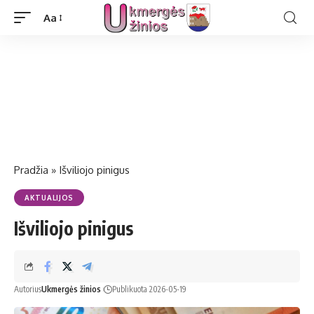
Aa
Pradžia
»
Išviliojo pinigus
AKTUALIJOS
Išviliojo pinigus
Autorius
Ukmergės žinios
Publikuota 2026-05-19