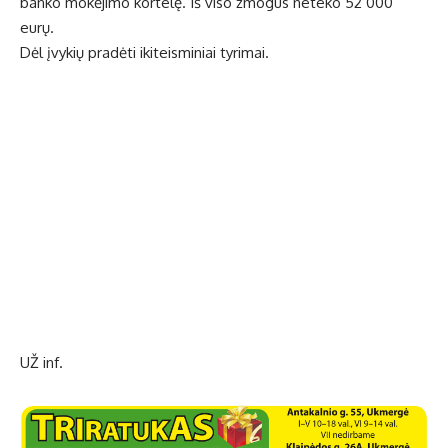
banko mokėjimo kortelę. Iš viso žmogus neteko 52 000
eurų.
Dėl įvykių pradėti ikiteisminiai tyrimai.
UŽ inf.