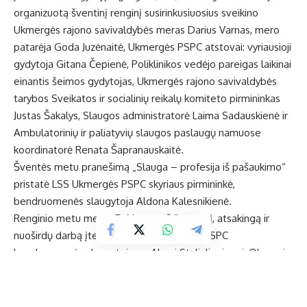
organizuotą šventinį renginį susirinkusiuosius sveikino
Ukmergės rajono savivaldybės meras Darius Varnas, mero
patarėja Goda Juzėnaitė, Ukmergės PSPC atstovai: vyriausioji
gydytoja Gitana Čepienė, Poliklinikos vedėjo pareigas laikinai
einantis šeimos gydytojas, Ukmergės rajono savivaldybės
tarybos Sveikatos ir socialinių reikalų komiteto pirmininkas
Justas Šakalys, Slaugos administratorė Laima Sadauskienė ir
Ambulatorinių ir paliatyvių slaugos paslaugų namuose
koordinatorė Renata Šapranauskaitė.
Šventės metu pranešimą „Slauga – profesija iš pašaukimo“
pristatė LSS Ukmergės PSPC skyriaus pirmininkė,
bendruomenės slaugytoja Aldona Kalesnikienė.
Renginio metu meras D. Varnas už ilgametį, atsakingą ir
nuoširdų darbą įteikė padėkas Ukmergės PSPC
bendruomenės slaugytojoms Almai Staliulionienei, Oksanai
Kociubai, Birutei Paškevičienei ir Ramintai Satkevičienei.
Rajono vadovas kartu su A. Kalesnikiene pasveikino ir
jubiliejus šiemet mininčias bendrosios praktikos slaugytojas