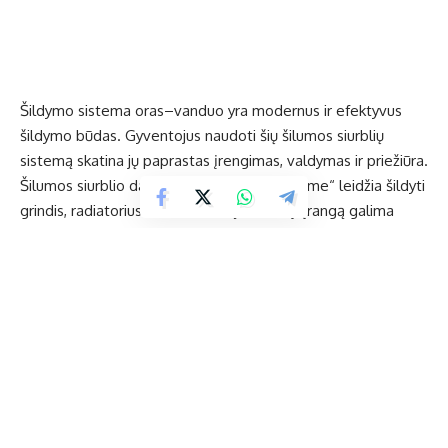
Šildymo sistema oras–vanduo yra modernus ir efektyvus
šildymo būdas. Gyventojus naudoti šių šilumos siurblių
sistemą skatina jų paprastas įrengimas, valdymas ir priežiūra.
Šilumos siurblio darbo principas „trys viename“ leidžia šildyti
grindis, radiatorius ir tiekti karštą vandenį. Įrangą galima
reguliuoti nuotoliu, kas labai patogu dažnai išvykstantiems,
skubantiems. Ši šildymo sistema namus šildo pagal
nustatytą pastovią temperatūrą, taigi nereikia niekuo
rūpintis.
Naujausios kartos
šilumos siurbliai
pasižymi ypač aukštu
energijos efektyvumu ir gali užtikrinti karšto vandens
ruošimą net iki +75°C, kas labai tinka net ir tiems, kurie
šildosi tik radiatoriais. Taigi, šilumos siurbliai tampa itin
efektyvūs ir populiarūs ne tik naujos, bet ir senesnės