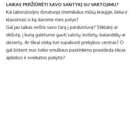
LAIKAS PERŽIŪRĖTI SAVO SANTYKĮ SU VARTOJIMU?
Kai laboratorijos išmatuoja chemikalus mūsų kraujyje, lieka ir
klausimas: o ką darome mes patys?
Gal jau laikas neštis savo tarą į parduotuvę? Stiklainį ar
dėžutę, į kurią galėtume gauti salotų, kotletų, balandėlių ar
desertų. Ar tikrai viską turi supakuoti prekybos centras? O
gal būtent nuo tokio smulkaus pasirinkimo prasideda tikras
aplinkos ir sveikatos pokytis?