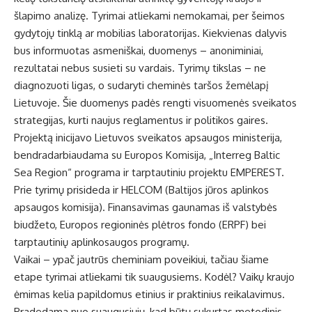
šlapimo analizę. Tyrimai atliekami nemokamai, per šeimos
gydytojų tinklą ar mobilias laboratorijas. Kiekvienas dalyvis
bus informuotas asmeniškai, duomenys – anoniminiai,
rezultatai nebus susieti su vardais. Tyrimų tikslas – ne
diagnozuoti ligas, o sudaryti cheminės taršos žemėlapį
Lietuvoje. Šie duomenys padės rengti visuomenės sveikatos
strategijas, kurti naujus reglamentus ir politikos gaires.
Projektą inicijavo Lietuvos sveikatos apsaugos ministerija,
bendradarbiaudama su Europos Komisija, „Interreg Baltic
Sea Region“ programa ir tarptautiniu projektu EMPEREST.
Prie tyrimų prisideda ir HELCOM (Baltijos jūros aplinkos
apsaugos komisija). Finansavimas gaunamas iš valstybės
biudžeto, Europos regioninės plėtros fondo (ERPF) bei
tarptautinių aplinkosaugos programų.
Vaikai – ypač jautrūs cheminiam poveikiui, tačiau šiame
etape tyrimai atliekami tik suaugusiems. Kodėl? Vaikų kraujo
ėmimas kelia papildomus etinius ir praktinius reikalavimus.
Pradedama nuo suaugusiųjų, kad būtų sukurtas metodinis