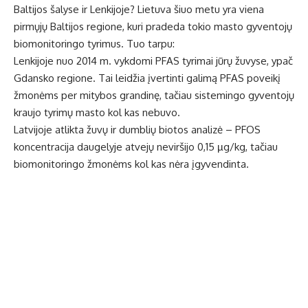
Baltijos šalyse ir Lenkijoje? Lietuva šiuo metu yra viena
pirmųjų Baltijos regione, kuri pradeda tokio masto gyventojų
biomonitoringo tyrimus. Tuo tarpu:
Lenkijoje nuo 2014 m. vykdomi PFAS tyrimai jūrų žuvyse, ypač
Gdansko regione. Tai leidžia įvertinti galimą PFAS poveikį
žmonėms per mitybos grandinę, tačiau sistemingo gyventojų
kraujo tyrimų masto kol kas nebuvo.
Latvijoje atlikta žuvų ir dumblių biotos analizė – PFOS
koncentracija daugelyje atvejų neviršijo 0,15 µg/kg, tačiau
biomonitoringo žmonėms kol kas nėra įgyvendinta.