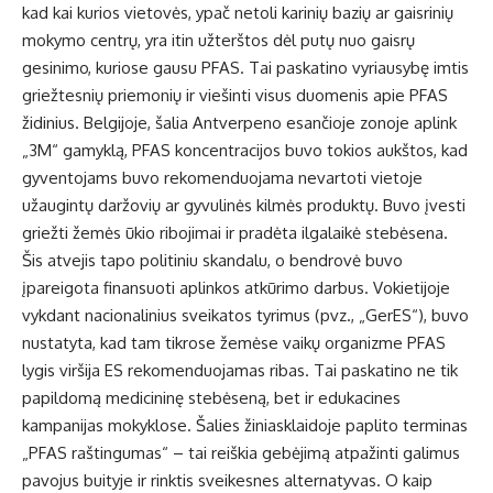
kad kai kurios vietovės, ypač netoli karinių bazių ar gaisrinių
mokymo centrų, yra itin užterštos dėl putų nuo gaisrų
gesinimo, kuriose gausu PFAS. Tai paskatino vyriausybę imtis
griežtesnių priemonių ir viešinti visus duomenis apie PFAS
židinius. Belgijoje, šalia Antverpeno esančioje zonoje aplink
„3M“ gamyklą, PFAS koncentracijos buvo tokios aukštos, kad
gyventojams buvo rekomenduojama nevartoti vietoje
užaugintų daržovių ar gyvulinės kilmės produktų. Buvo įvesti
griežti žemės ūkio ribojimai ir pradėta ilgalaikė stebėsena.
Šis atvejis tapo politiniu skandalu, o bendrovė buvo
įpareigota finansuoti aplinkos atkūrimo darbus. Vokietijoje
vykdant nacionalinius sveikatos tyrimus (pvz., „GerES“), buvo
nustatyta, kad tam tikrose žemėse vaikų organizme PFAS
lygis viršija ES rekomenduojamas ribas. Tai paskatino ne tik
papildomą medicininę stebėseną, bet ir edukacines
kampanijas mokyklose. Šalies žiniasklaidoje paplito terminas
„PFAS raštingumas“ – tai reiškia gebėjimą atpažinti galimus
pavojus buityje ir rinktis sveikesnes alternatyvas. O kaip