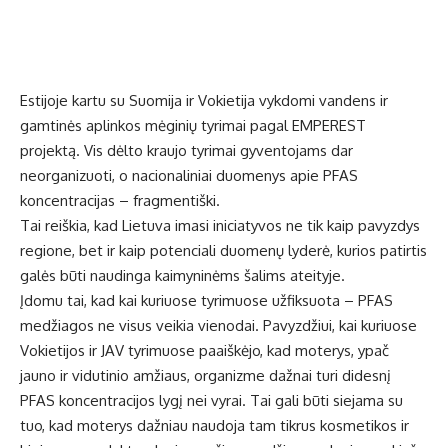
Estijoje kartu su Suomija ir Vokietija vykdomi vandens ir
gamtinės aplinkos mėginių tyrimai pagal EMPEREST
projektą. Vis dėlto kraujo tyrimai gyventojams dar
neorganizuoti, o nacionaliniai duomenys apie PFAS
koncentracijas – fragmentiški.
Tai reiškia, kad Lietuva imasi iniciatyvos ne tik kaip pavyzdys
regione, bet ir kaip potenciali duomenų lyderė, kurios patirtis
galės būti naudinga kaimyninėms šalims ateityje.
Įdomu tai, kad kai kuriuose tyrimuose užfiksuota – PFAS
medžiagos ne visus veikia vienodai. Pavyzdžiui, kai kuriuose
Vokietijos ir JAV tyrimuose paaiškėjo, kad moterys, ypač
jauno ir vidutinio amžiaus, organizme dažnai turi didesnį
PFAS koncentracijos lygį nei vyrai. Tai gali būti siejama su
tuo, kad moterys dažniau naudoja tam tikrus kosmetikos ir