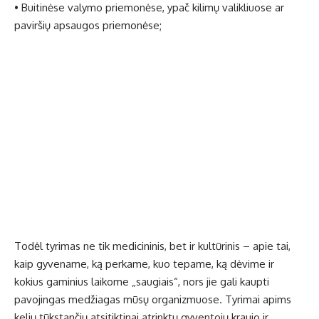
• Buitinėse valymo priemonėse, ypač kilimų valikliuose ar
paviršių apsaugos priemonėse;
Todėl tyrimas ne tik medicininis, bet ir kultūrinis – apie tai,
kaip gyvename, ką perkame, kuo tepame, ką dėvime ir
kokius gaminius laikome „saugiais“, nors jie gali kaupti
pavojingas medžiagas mūsų organizmuose. Tyrimai apims
kelių tūkstančių atsitiktinai atrinktų gyventojų kraujo ir