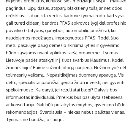
higienos produktus, kuriuose šios medžiagos slypi – makiažo
pagrindus, lūpų dažus, atsparų blakstienų tušą ar net odos
drėkiklius. Tačiau kita vertus, kai kurie tyrimai rodo, kad vyrai
gali turėti didesnį bendros PFAS apkrovos lygį dėl profesinio
poveikio (statybos, gamybos, automobilių priežiūra), kur
naudojamos medžiagos, impregnuotos PFAS. Todėl šiuo
metu pasaulyje daug dėmesio skiriama lyties ir gyvenimo
būdo sąsajoms tiriant aplinkos taršą organizme. Tyrimas
Lietuvoje padės atsakyti ir į šiuos svarbius klausimus. Kodėl
žmonės bijo? Baimė sužinoti blogą naujieną. Nežinomybė dėl
tolimesnių veiksmų. Nepasitikėjimas duomenų apsauga. Vis
dėlto, specialistai pabrėžia: geriau žinoti ir veikti, nei gyventi
spėliojimuose. Ką daryti, jei rezultatai blogi? Dalyvis bus
informuotas individualiai. Prireikus bus pasiūlyta stebėsena
ar konsultacija. Gali būti pritaikytos mitybos, gyvenimo būdo
rekomendacijos. Svarbiausia – niekas nebus paliktas vienas.
Tyrimas ne baudžia, o saugo.