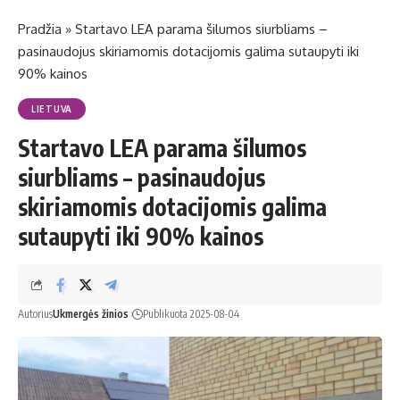
Pradžia
»
Startavo LEA parama šilumos siurbliams –
pasinaudojus skiriamomis dotacijomis galima sutaupyti iki
90% kainos
LIETUVA
Startavo LEA parama šilumos
siurbliams – pasinaudojus
skiriamomis dotacijomis galima
sutaupyti iki 90% kainos
Autorius
Ukmergės žinios
Publikuota 2025-08-04