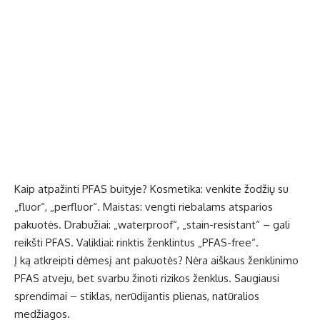
Kaip atpažinti PFAS buityje? Kosmetika: venkite žodžių su
„fluor“, „perfluor“. Maistas: vengti riebalams atsparios
pakuotės. Drabužiai: „waterproof“, „stain-resistant“ – gali
reikšti PFAS. Valikliai: rinktis ženklintus „PFAS-free“.
Į ką atkreipti dėmesį ant pakuotės? Nėra aiškaus ženklinimo
PFAS atveju, bet svarbu žinoti rizikos ženklus. Saugiausi
sprendimai – stiklas, nerūdijantis plienas, natūralios
medžiagos.