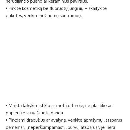
nerūdijančio plieno ar keraminius paviršius.
• Pirkite kosmetiką be fluoruotų junginių – skaitykite
etiketes, venkite nežinomų santrumpų.
• Maistą laikykite stiklo ar metalo taroje, ne plastike ar
popieriuje su vaškuota danga.
• Pirkdami drabužius ar avalynę, venkite aprašymų „atsparus
dėmėms“, „neperšlampamas“, „purvui atsparus“, jei nėra