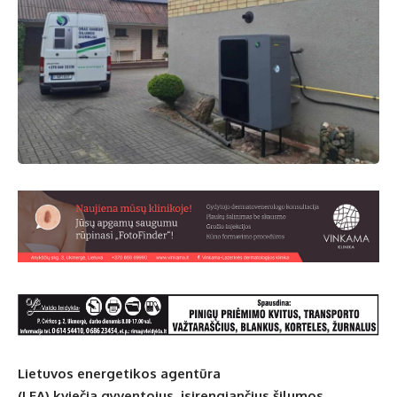
Lietuvos energetikos agentūra
(LEA) kviečia
gyventojus, įsirengiančius šilumos