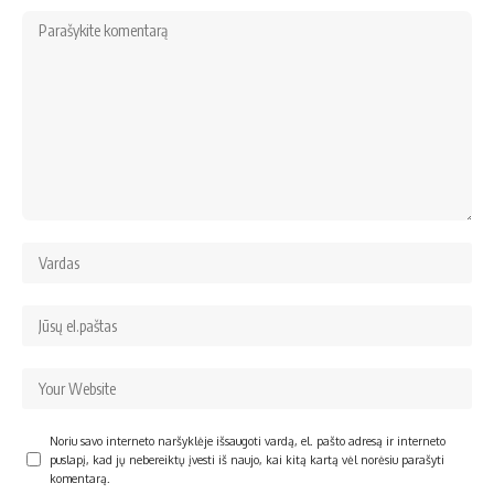
Noriu savo interneto naršyklėje išsaugoti vardą, el. pašto adresą ir interneto
puslapį, kad jų nebereiktų įvesti iš naujo, kai kitą kartą vėl norėsiu parašyti
komentarą.