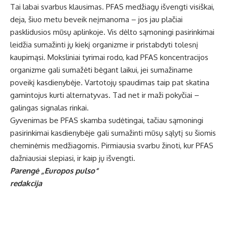
Tai labai svarbus klausimas. PFAS medžiagų išvengti visiškai,
deja, šiuo metu beveik neįmanoma – jos jau plačiai
pasklidusios mūsų aplinkoje. Vis dėlto sąmoningi pasirinkimai
leidžia sumažinti jų kiekį organizme ir pristabdyti tolesnį
kaupimąsi. Moksliniai tyrimai rodo, kad PFAS koncentracijos
organizme gali sumažėti bėgant laikui, jei sumažiname
poveikį kasdienybėje. Vartotojų spaudimas taip pat skatina
gamintojus kurti alternatyvas. Tad net ir maži pokyčiai –
galingas signalas rinkai.
Gyvenimas be PFAS skamba sudėtingai, tačiau sąmoningi
pasirinkimai kasdienybėje gali sumažinti mūsų sąlytį su šiomis
cheminėmis medžiagomis. Pirmiausia svarbu žinoti, kur PFAS
dažniausiai slepiasi, ir kaip jų išvengti.
Parengė „Europos pulso“
redakcija