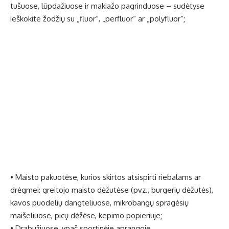
tušuose, lūpdažiuose ir makiažo pagrinduose – sudėtyse
ieškokite žodžių su „fluor“, „perfluor“ ar „polyfluor“;
• Maisto pakuotėse, kurios skirtos atsispirti riebalams ar
drėgmei: greitojo maisto dėžutėse (pvz., burgerių dėžutės),
kavos puodelių dangteliuose, mikrobangų spragėsių
maišeliuose, picų dėžėse, kepimo popieriuje;
• Drabužiuose, ypač sportinėje aprangoje,