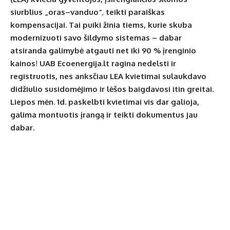
siurblius
„oras–vanduo“
,
teikti paraiškas
kompensacijai. Tai puiki žinia tiems, kurie skuba
modernizuoti savo šildymo sistemas – dabar
atsiranda galimybė atgauti net
iki 90 % įrenginio
kainos
!
UAB
Ecoenergija.lt
ragina nedelsti ir
registruotis, nes anksčiau LEA kvietimai sulaukdavo
didžiulio susidomėjimo ir lėšos baigdavosi itin greitai.
Liepos mėn. 1d. paskelbti kvietimai vis dar galioja,
galima montuotis įrangą ir teikti dokumentus jau
dabar.