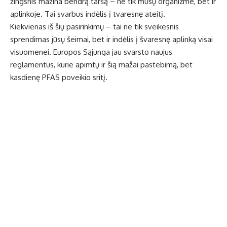
žingsnis mažina bendrą taršą – ne tik mūsų organizme, bet ir
aplinkoje. Tai svarbus indėlis į tvaresnę ateitį.
Kiekvienas iš šių pasirinkimų – tai ne tik sveikesnis
sprendimas jūsų šeimai, bet ir indėlis į švaresnę aplinką visai
visuomenei. Europos Sąjunga jau svarsto naujus
reglamentus, kurie apimtų ir šią mažai pastebimą, bet
kasdienę PFAS poveikio sritį.