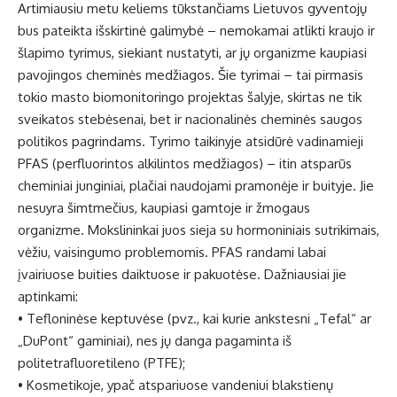
Artimiausiu metu keliems tūkstančiams Lietuvos gyventojų
bus pateikta išskirtinė galimybė – nemokamai atlikti kraujo ir
šlapimo tyrimus, siekiant nustatyti, ar jų organizme kaupiasi
pavojingos cheminės medžiagos. Šie tyrimai – tai pirmasis
tokio masto biomonitoringo projektas šalyje, skirtas ne tik
sveikatos stebėsenai, bet ir nacionalinės cheminės saugos
politikos pagrindams. Tyrimo taikinyje atsidūrė vadinamieji
PFAS (perfluorintos alkilintos medžiagos) – itin atsparūs
cheminiai junginiai, plačiai naudojami pramonėje ir buityje. Jie
nesuyra šimtmečius, kaupiasi gamtoje ir žmogaus
organizme. Mokslininkai juos sieja su hormoniniais sutrikimais,
vėžiu, vaisingumo problemomis. PFAS randami labai
įvairiuose buities daiktuose ir pakuotėse. Dažniausiai jie
aptinkami:
• Tefloninėse keptuvėse (pvz., kai kurie ankstesni „Tefal“ ar
„DuPont“ gaminiai), nes jų danga pagaminta iš
politetrafluoretileno (PTFE);
• Kosmetikoje, ypač atspariuose vandeniui blakstienų