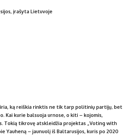
usijos, įrašyta Lietuvoje
a, ką reiškia rinktis ne tik tarp politinių partijų, bet
. Kai kurie balsuoja urnose, o kiti – kojomis,
os. Tokią tikrovę atskleidžia projektas „Voting with
apie Yauheną – jaunuolį iš Baltarusijos, kuris po 2020