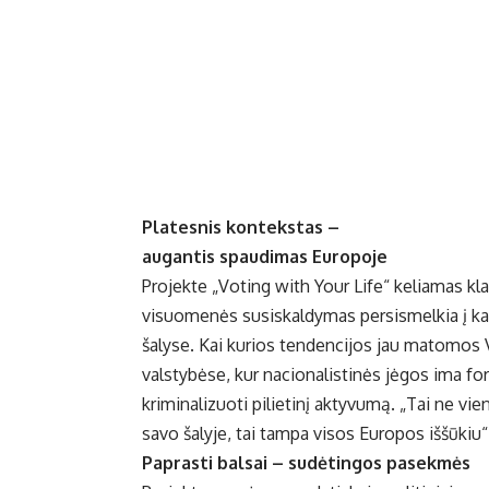
Platesnis kontekstas –
augantis spaudimas Europoje
Projekte „Voting with Your Life“ keliamas klau
visuomenės susiskaldymas persismelkia į kasd
šalyse. Kai kurios tendencijos jau matomos Ven
valstybėse, kur nacionalistinės jėgos ima form
kriminalizuoti pilietinį aktyvumą. „Tai ne v
savo šalyje, tai tampa visos Europos iššūkiu“
Paprasti balsai – sudėtingos pasekmės