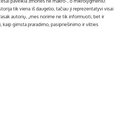
rocesai paveikia žmones ne makro-, o mikrolygmeniu:
rija tik viena iš daugelio, tačiau ji reprezentatyvi visai
Pasak autorių, „mes norime ne tik informuoti, bet ir
ti, kaip gimsta praradimo, pasipriešinimo ir vilties