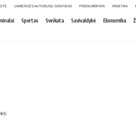
GOTE
UKMERGĖS AUTOBUSŲ GRAFIKAS
PRENUMERATA
PASKYRA
minalai
Sportas
Sveikata
Savivaldybė
Ekonomika
Ž
kti