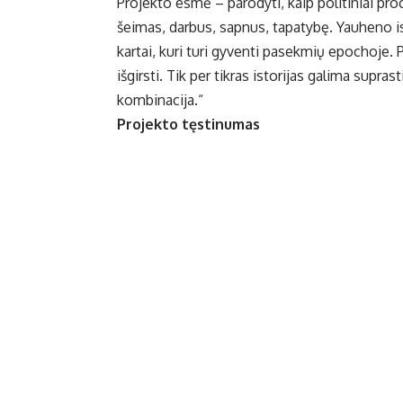
Projekto esmė – parodyti, kaip politiniai p
šeimas, darbus, sapnus, tapatybę. Yauheno isto
kartai, kuri turi gyventi pasekmių epochoje. 
išgirsti. Tik per tikras istorijas galima supras
kombinacija.“
Projekto tęstinumas