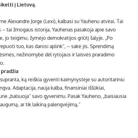
elti į Lietuvą.
rme Alexandre Jorge (Lexi), kalbasi su Yauhenu atvirai. Tai
s – tai žmogaus istorija. Yauhenas pasakoja apie savo
e, jo teigimu, žymėjo demokratijos griūtį šalyje. „Po
ėpuoti tuo, kas darosi aplink“, – sakė jis. Sprendimą
rėsmės, nežinomybė dėl rytojaus ir laisvės praradimo
o.
a pradžia
pranta, ką reiškia gyventi kaimynystėje su autoritariniu
ngva. Adaptacija, nauja kalba, finansiniai iššūkiai,
 kurie „balsuoja“ savo gyvenimu. Pasak Yauheno, „baisiausia
augumą, ar tik laikiną palengvėjimą.“