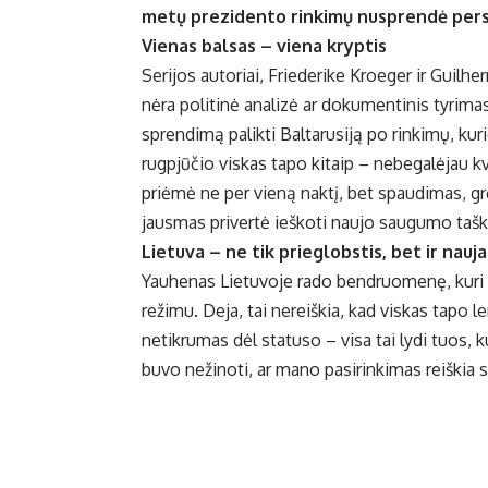
metų prezidento rinkimų nusprendė persik
Vienas balsas – viena kryptis
Serijos autoriai, Friederike Kroeger ir Guilhe
nėra politinė analizė ar dokumentinis tyrima
sprendimą palikti Baltarusiją po rinkimų, kuri
rugpjūčio viskas tapo kitaip – nebegalėjau kv
priėmė ne per vieną naktį, bet spaudimas, g
jausmas privertė ieškoti naujo saugumo tašk
Lietuva – ne tik prieglobstis, bet ir nauj
Yauhenas Lietuvoje rado bendruomenę, kuri su
režimu. Deja, tai nereiškia, kad viskas tapo le
netikrumas dėl statuso – visa tai lydi tuos,
buvo nežinoti, ar mano pasirinkimas reiškia s