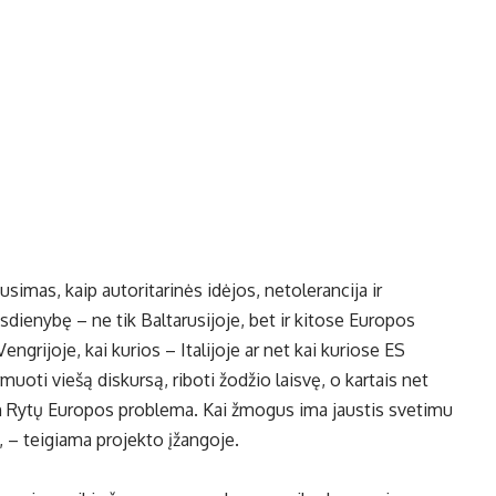
simas, kaip autoritarinės idėjos, netolerancija ir
ienybę – ne tik Baltarusijoje, bet ir kitose Europos
grijoje, kai kurios – Italijoje ar net kai kuriose ES
uoti viešą diskursą, riboti žodžio laisvę, o kartais net
ien Rytų Europos problema. Kai žmogus ima jaustis svetimu
, – teigiama projekto įžangoje.