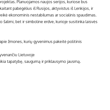
 projektas. Planuojamos naujos serijos, kuriose bus
kaitant pabėgėlius iš Rusijos, aktyvistus iš Lenkijos, ir
aveikė ekonominis nestabilumas ar socialinis spaudimas.
o šalimi, bet ir simboline erdve, kurioje susitinka laisvės
 apie žmones, kurių gyvenimus pakeitė politinis
 gyvenančiu Lietuvoje
veikia tapatybę, saugumą ir priklausymo jausmą.