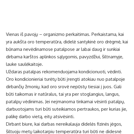
Vienas iš pavojų – organizmo perkaitimas. Perkaistama, kai
yra aukšta oro temperatūra, didelė santykinė oro drėgmė, kai
būnama nevėdinamose patalpose ar labai daug ir sunkiai
dirbama karštos aplinkos sąlygomis, pavyzdžiui, šiltnamyje,
lauke saulėkaitoje.
Uždaras patalpas rekomenduojama kondicionuoti, vėdinti.
Oro kondicionieriai
turėtų būti įrengti atokiau nuo patalpoje
dirbančių žmonių, kad oro srovė nepūstų tiesiai į juos. Gali
būti taikomas ir natūralus, tai yra per stoglangius, langus,
patalpų vėdinimas. Jei neįmanoma tinkamai vėsinti patalpų,
darbuotojams turi būti suteikiamos pertraukos, per kurias jie,
palikę darbo vietą, eitų atsivėsinti.
Dirbant biure, kai darbas nereikalauja didelės fizinės jėgos,
šiltuoju metų laikotarpiu temperatūra turi būti ne didesnė