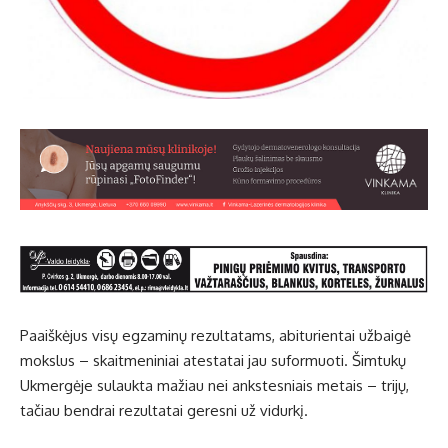
Paaiškėjus visų egzaminų rezultatams, abiturientai užbaigė
mokslus – skaitmeniniai atestatai jau suformuoti. Šimtukų
Ukmergėje sulaukta mažiau nei ankstesniais metais – trijų,
tačiau bendrai rezultatai geresni už vidurkį.