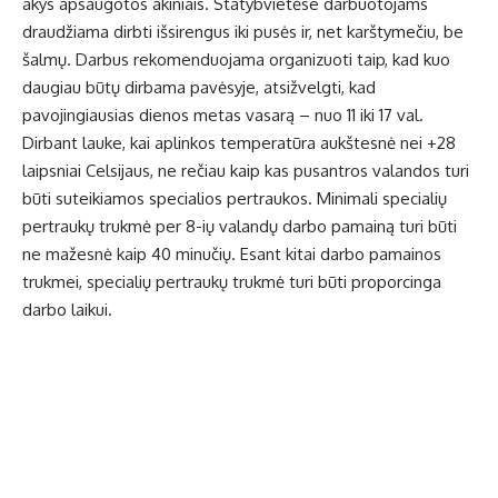
akys apsaugotos akiniais. Statybvietėse darbuotojams
draudžiama dirbti išsirengus iki pusės ir, net karštymečiu, be
šalmų. Darbus rekomenduojama organizuoti taip, kad kuo
daugiau būtų dirbama pavėsyje, atsižvelgti, kad
pavojingiausias dienos metas vasarą – nuo 11 iki 17 val.
Dirbant lauke, kai aplinkos temperatūra aukštesnė nei +28
laipsniai Celsijaus, ne rečiau kaip kas pusantros valandos turi
būti suteikiamos specialios pertraukos. Minimali specialių
pertraukų trukmė per 8-ių valandų darbo pamainą turi būti
ne mažesnė kaip 40 minučių. Esant kitai darbo pamainos
trukmei, specialių pertraukų trukmė turi būti proporcinga
darbo laikui.