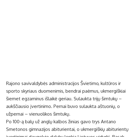
Rajono savivaldybės administracijos Švietimo, kultūros ir
sporto skyriaus duomenimis, bendrai paėmus, ukmergiškiai
šiemet egzaminus išlaikė geriau. Sulaukta trijų šimtukų –
aukščiausio įvertinimo. Pernai buvo sulaukta aštuonių, o
užpernai – vienuolikos šimtukų.
Po 100-ą balų už anglų kalbos žinias gavo trys Antano
Smetonos gimnazijos abiturientai, o ukmergiškių abiturientų
įvertinimai daugelyje dalykų lenkia Lietuvos vidurkį. Pasak