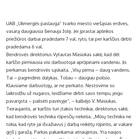
UAB „Ukmergės paslauga“ tvarko miesto viešąsias erdves,
vasarą daugiausia šienauja žolę. Jei įprastai aplinkos
priežiūros darbai pradedami 7 val. ryto, tai per karščius dirbti
pradedama 6 val.
Bendrovės direktorius Vytautas Masiukas sakė, kad dėl
karščio pirmiausia visi darbuotojai aprūpinami vandeniu. Jis
perkamas bendrovės sąskaita. „Visų pirma – daug vandens.
Tai – pagrindinis dalykas. Toliau – daugiau poilsio.
Klausiame darbuotojų, ar ne perkaito. Nestovime su
laikrodžiu už nugaros, leidžiame dirbti savo tempu, jeigu
pavargsta – pailsėti pavėsyje“, – kalbėjo V. Masiukas.
Teiraujantis, ar karštis turi įtakos technikai, direktorius sakė,
kad bendrovės technika rūpesčių nekelia. „Mūsų technika ne
tokia, kad ryte jai išvažiavus į darbą reikėtų rūpintis, ar vakare
grįš į garažą. Parkas pakankamai atnaujintas. Yra naujos