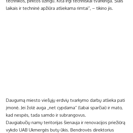
technikos, pirktos lizingu. Kita irgi techniškai tvarkinga. Šiais
laikais ir techninė apžiūra atliekama rimtai“, – tikino jis.
Daugumą miesto viešųjų erdvių tvarkymo darbų atlieka pati
įmonė. Jei žolė auga „net cypdama“ (labai sparčiai) ir mato,
kad nespės, tada samdo ir subrangovus.
Daugiabučių namų teritorijas šienauja ir renovacijos priežiūrą
vykdo UAB Ukmergės butų ūkis. Bendrovės direktorius