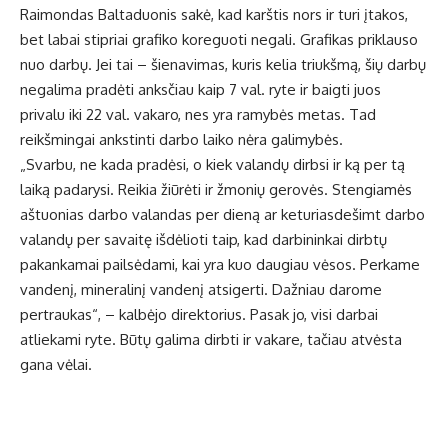
Raimondas Baltaduonis sakė, kad karštis nors ir turi įtakos,
bet labai stipriai grafiko koreguoti negali. Grafikas priklauso
nuo darbų. Jei tai – šienavimas, kuris kelia triukšmą, šių darbų
negalima pradėti anksčiau kaip 7 val. ryte ir baigti juos
privalu iki 22 val. vakaro, nes yra ramybės metas. Tad
reikšmingai ankstinti darbo laiko nėra galimybės.
„Svarbu, ne kada pradėsi, o kiek valandų dirbsi ir ką per tą
laiką padarysi. Reikia žiūrėti ir žmonių gerovės. Stengiamės
aštuonias darbo valandas per dieną ar keturiasdešimt darbo
valandų per savaitę išdėlioti taip, kad darbininkai dirbtų
pakankamai pailsėdami, kai yra kuo daugiau vėsos. Perkame
vandenį, mineralinį vandenį atsigerti. Dažniau darome
pertraukas“, – kalbėjo direktorius. Pasak jo, visi darbai
atliekami ryte. Būtų galima dirbti ir vakare, tačiau atvėsta
gana vėlai.