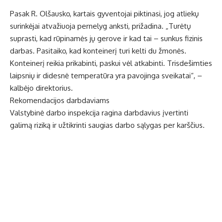
Pasak R. Olšausko, kartais gyventojai piktinasi, jog atliekų
surinkėjai atvažiuoja pernelyg anksti, prižadina. „Turėtų
suprasti, kad rūpinamės jų gerove ir kad tai – sunkus fizinis
darbas. Pasitaiko, kad konteinerį turi kelti du žmonės.
Konteinerį reikia prikabinti, paskui vėl atkabinti. Trisdešimties
laipsnių ir didesnė temperatūra yra pavojinga sveikatai“, –
kalbėjo direktorius.
Rekomendacijos darbdaviams
Valstybinė darbo inspekcija ragina darbdavius įvertinti
galimą riziką ir užtikrinti saugias darbo sąlygas per karščius.