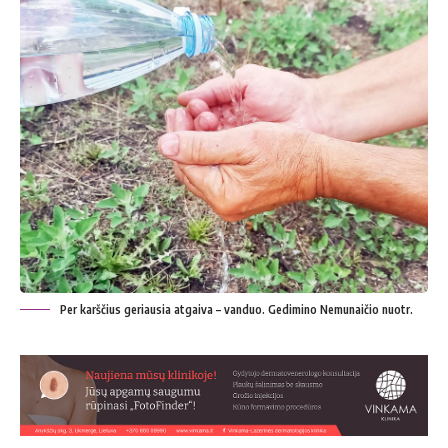
Per karščius geriausia atgaiva – vanduo. Gedimino Nemunaičio nuotr.