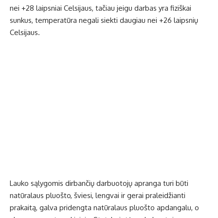
nei +28 laipsniai Celsijaus, tačiau jeigu darbas yra fiziškai
sunkus, temperatūra negali siekti daugiau nei +26 laipsnių
Celsijaus.
Lauko sąlygomis dirbančių darbuotojų apranga turi būti
natūralaus pluošto, šviesi, lengvai ir gerai praleidžianti
prakaitą, galva pridengta natūralaus pluošto apdangalu, o