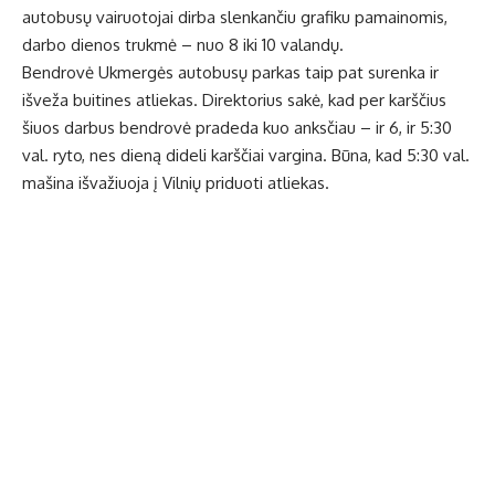
autobusų vairuotojai dirba slenkančiu grafiku pamainomis,
darbo dienos trukmė – nuo 8 iki 10 valandų.
Bendrovė Ukmergės autobusų parkas taip pat surenka ir
išveža buitines atliekas. Direktorius sakė, kad per karščius
šiuos darbus bendrovė pradeda kuo anksčiau – ir 6, ir 5:30
val. ryto, nes dieną dideli karščiai vargina. Būna, kad 5:30 val.
mašina išvažiuoja į Vilnių priduoti atliekas.