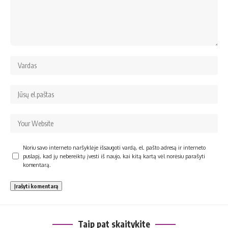
Noriu savo interneto naršyklėje išsaugoti vardą, el. pašto adresą ir interneto
puslapį, kad jų nebereiktų įvesti iš naujo, kai kitą kartą vėl norėsiu parašyti
komentarą.
Taip pat skaitykite