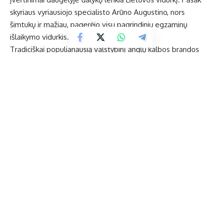
skyriaus vyriausiojo specialisto Arūno Augustino, nors
šimtukų ir mažiau, pagerėjo visų pagrindinių egzaminų
išlaikymo vidurkis.
Tradiciškai populiariausią valstybinį anglų kalbos brandos
egzaminą šalyje laikė 16 929 kandidatai. Jį išlaikė 99,4 proc.,
o šimto balų įvertinimą gavo 2,5 proc. visų laikiusiųjų. Mūsų
savivaldybėje anglų kalbos valstybinis egzaminas taip pat
yra populiariausias. Šiemet jį laikė 163 gimnazistai, iš kurių
vienas neišlaikė. Aukščiausio balo įvertinimų sulaukė Antano
Smetonos gimnazijos abiturientai Nojus Girdžiūna, Benas
Pauliukonis ir Martynas Sakalauskas. Juos ruošė mokytojos
Daiva Vaišvilienė ir Audronė Mockienė. Į gimnaziją jie įstojo iš
Dukstynos pagrindinės mokyklos ir Senamiesčio
progimnazijos.