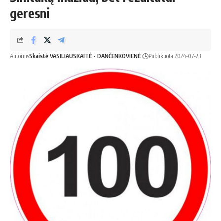
geresni
Autorius
Skaistė VASILIAUSKAITĖ - DANČENKOVIENĖ
Publikuota 2024-07-23