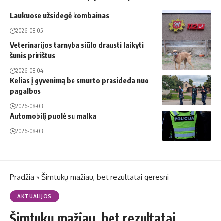
Laukuose užsidegė kombainas
2026-08-05
Veterinarijos tarnyba siūlo drausti laikyti
šunis pririštus
2026-08-04
Kelias į gyvenimą be smurto prasideda nuo
pagalbos
2026-08-03
Automobilį puolė su malka
2026-08-03
Pradžia
»
Šimtukų mažiau, bet rezultatai geresni
AKTUALIJOS
Šimtukų mažiau, bet rezultatai