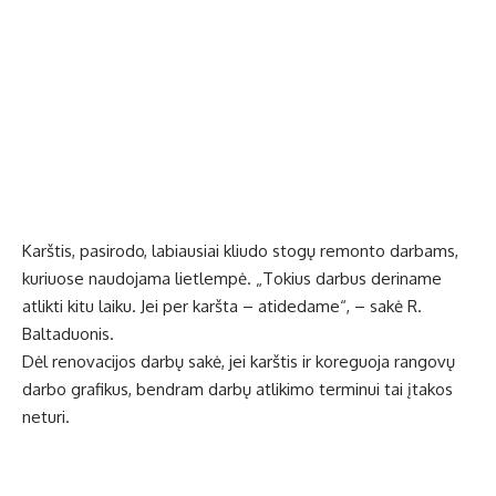
Karštis, pasirodo, labiausiai kliudo stogų remonto darbams,
kuriuose naudojama lietlempė. „Tokius darbus deriname
atlikti kitu laiku. Jei per karšta – atidedame“, – sakė R.
Baltaduonis.
Dėl renovacijos darbų sakė, jei karštis ir koreguoja rangovų
darbo grafikus, bendram darbų atlikimo terminui tai įtakos
neturi.