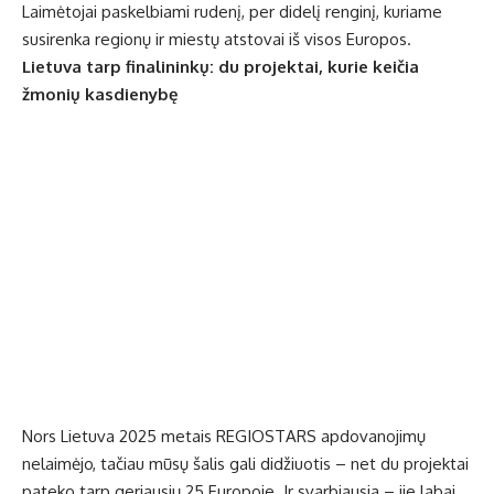
Laimėtojai paskelbiami rudenį, per didelį renginį, kuriame
susirenka regionų ir miestų atstovai iš visos Europos.
Lietuva tarp finalininkų: du projektai, kurie keičia
žmonių kasdienybę
Nors Lietuva 2025 metais REGIOSTARS apdovanojimų
nelaimėjo, tačiau mūsų šalis gali didžiuotis – net du projektai
pateko tarp geriausių 25 Europoje. Ir svarbiausia – jie labai