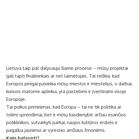
Lietuva taip pat dalyvauja šiame procese – mūsų projektai
gali tapti finalininkais ar net laimėtojais. Tai reiškia, kad
Europos pinigai pasiekia mūsų miestus ir miestelius, o darbai,
kuriuos matome aplinkui, yra pastebimi ir įvertinami visoje
Europoje.
Tai puikus priminimas, kad Europa – tai ne tik politika ar
tolimi sprendimai, bet ir mūsų kasdienybė: arčiau esančios
poliklinikos, sutvarkyti parkai, naujos kultūros erdvės ir
pagalba jaunimui ar vyresnio amžiaus žmonėms.
Kaip balsuoti?