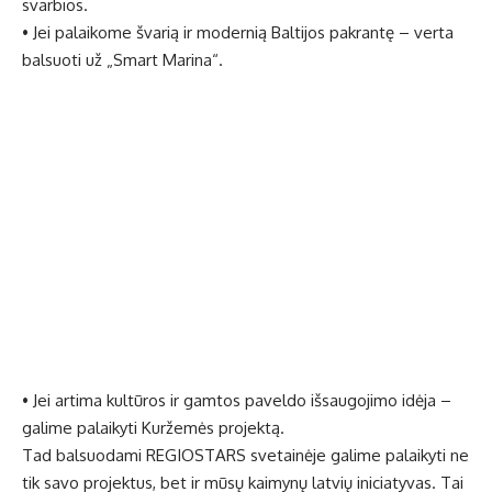
svarbios.
• Jei palaikome švarią ir modernią Baltijos pakrantę – verta
balsuoti už „Smart Marina“.
• Jei artima kultūros ir gamtos paveldo išsaugojimo idėja –
galime palaikyti Kuržemės projektą.
Tad balsuodami REGIOSTARS svetainėje galime palaikyti ne
tik savo projektus, bet ir mūsų kaimynų latvių iniciatyvas. Tai