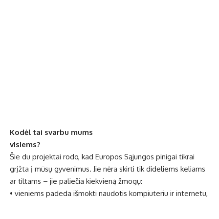
Kodėl tai svarbu mums
visiems?
Šie du projektai rodo, kad Europos Sąjungos pinigai tikrai
grįžta į mūsų gyvenimus. Jie nėra skirti tik dideliems keliams
ar tiltams – jie paliečia kiekvieną žmogų:
• vieniems padeda išmokti naudotis kompiuteriu ir internetu,