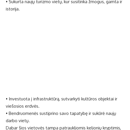
• Sukurta naujų turizmo vietų, kur susitinka žmogus, gamta ir
istorija.
• Investuota į infrastruktūrą, sutvarkyti kultūros objektai ir
viešosios erdvės.
• Bendruomenės sustiprino savo tapatybę ir sukūrė naujų
darbo vietų.
Dabar šios vietovės tampa patraukliomis kelionių kryptimis,