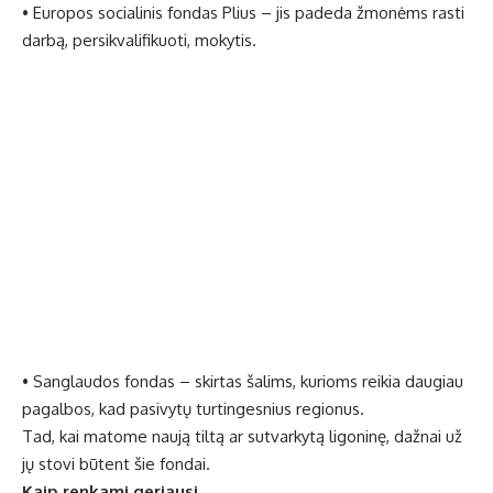
• Europos socialinis fondas Plius – jis padeda žmonėms rasti
darbą, persikvalifikuoti, mokytis.
• Sanglaudos fondas – skirtas šalims, kurioms reikia daugiau
pagalbos, kad pasivytų turtingesnius regionus.
Tad, kai matome naują tiltą ar sutvarkytą ligoninę, dažnai už
jų stovi būtent šie fondai.
Kaip renkami geriausi