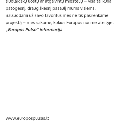
šiuolaikiškų uostų ar atgaivintų miestelių – visa tai kuria
patogesnį, draugiškesnį pasaulį mums visiems.
Balsuodami už savo favoritus mes ne tik pasirenkame
projektą – mes sakome, kokios Europos norime ateityje.
„Europos Pulso“ informacija
www.europospulsas.lt