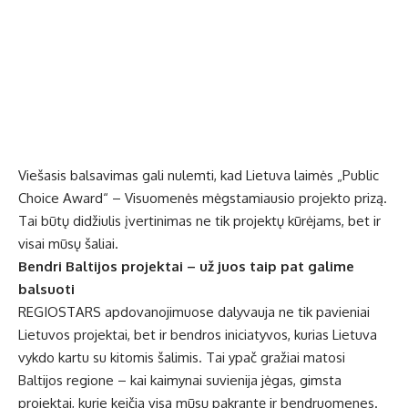
Viešasis balsavimas gali nulemti, kad Lietuva laimės „Public
Choice Award“ – Visuomenės mėgstamiausio projekto prizą.
Tai būtų didžiulis įvertinimas ne tik projektų kūrėjams, bet ir
visai mūsų šaliai.
Bendri Baltijos projektai – už juos taip pat galime
balsuoti
REGIOSTARS apdovanojimuose dalyvauja ne tik pavieniai
Lietuvos projektai, bet ir bendros iniciatyvos, kurias Lietuva
vykdo kartu su kitomis šalimis. Tai ypač gražiai matosi
Baltijos regione – kai kaimynai suvienija jėgas, gimsta
projektai, kurie keičia visą mūsų pakrantę ir bendruomenes.