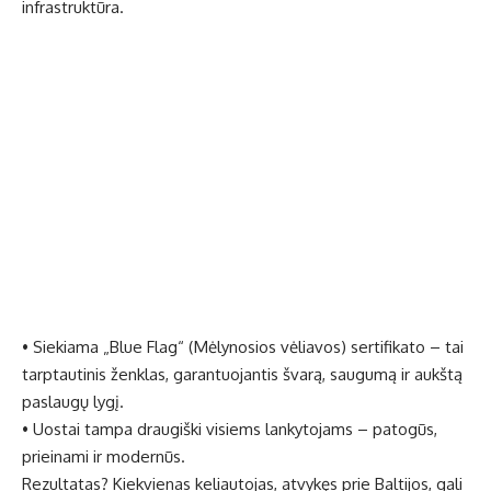
infrastruktūra.
• Siekiama „Blue Flag“ (Mėlynosios vėliavos) sertifikato – tai
tarptautinis ženklas, garantuojantis švarą, saugumą ir aukštą
paslaugų lygį.
• Uostai tampa draugiški visiems lankytojams – patogūs,
prieinami ir modernūs.
Rezultatas? Kiekvienas keliautojas, atvykęs prie Baltijos, gali