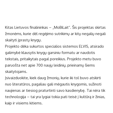
Kitas Lietuvos finalininkas – „MoBiLait“. Šis projektas skirtas
žmonėms, kurie dėl regėjimo sutrikimų ar kitų negalių negali
skaityti įprastų knygų.
Projekto dėka sukurtos specialios sistemos ELVIS, atsirado
galimybė klausytis knygų garsiniu formatu ar naudotis
tekstais, pritaikytais pagal poreikius. Projekto metu buvo
paruošta net apie 700 naujų leidinių, prieinamų šiems
skaitytojams.
Įsivaizduokite, kiek daug žmonių, kurie iki tol buvo atskirti
nuo literatūros, pagaliau gali mėgautis knygomis, sužinoti
naujienas ar tiesiog praturtinti savo kasdienybę. Tai nėra tik
technologija – tai yra lygiai tokia pati teisė į kultūrą ir žinias,
kaip ir visiems kitiems.