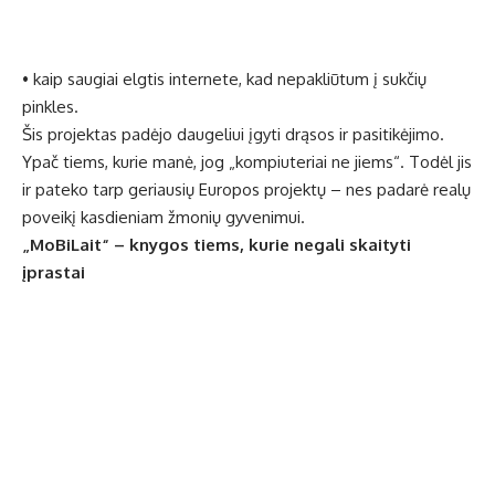
• kaip saugiai elgtis internete, kad nepakliūtum į sukčių
pinkles.
Šis projektas padėjo daugeliui įgyti drąsos ir pasitikėjimo.
Ypač tiems, kurie manė, jog „kompiuteriai ne jiems“. Todėl jis
ir pateko tarp geriausių Europos projektų – nes padarė realų
poveikį kasdieniam žmonių gyvenimui.
„MoBiLait“ – knygos tiems, kurie negali skaityti
įprastai