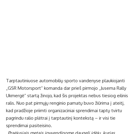
Tarptautiniuose automobilių sporto vandenyse plaukiojanti
„GSR Motorsport“ komanda dar prieš pirmojo „Jusema Rally
Ukmergė“ startą žinojo, kad šis projektas nebus tiesiog eilinis
ralis. Nuo pat pirmųjų renginio pamatų buvo žiūrima į ateitį,
kad pradžioje priimti organizaciniai sprendimai taptų tvirtu
pagrindu ralio plėtrai į tarptautinį kontekstą – ir visi tie
sprendimai pasiteisino.
„Praėjusiais metais įgyvendinome daugelį idėjų, kurias