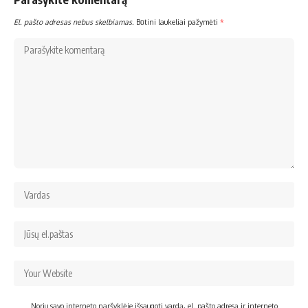
El. pašto adresas nebus skelbiamas.
Būtini laukeliai pažymėti
*
Noriu savo interneto naršyklėje išsaugoti vardą, el. pašto adresą ir interneto