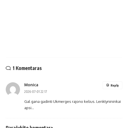
1 Komentaras
Monica
Reply
2026-07-01 22:17
Gal gana gadinti Ukmerges rajono kelius. Lenktynininkai
apsi…
Parašykite komentarą