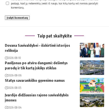
puslapį, kad jų nebereiktų įvesti iš naujo, kai kitą kartą vėl norėsiu parašyti
komentarą.
Taip pat skaitykite
Dovana Savivaldybei – išskirtinė istorijos
relikvija
2026-08-10
Paviljonas po atviru dangumi: dešimtys
parodų ir tik kartą įskilęs stiklas
2026-08-06
Statys savarankiško gyvenimo namus
2026-08-05
Įvardijo didžiausias rajono savivaldybės
įmones
2026-08-04