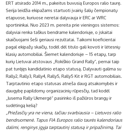
ERT atsirado 2014 m., pakeitus buvusią Europos ralio taurę.
Serija leidžia ekipažams startuoti įvairių šalių čempionatų
etapuose, kuriuose neretai dalyvauja ir ERC ar WRC
sportininkai. Nuo 2023 m. pereita prie vieningos sistemos:
dalyviai renka taškus bendrame kalendoriuje, o įskaitai
skaičiuojami šeši geriausi rezultatai. Taikomi koeficientai
pagal ekipažų skaičių, todėl dėl titulo gali kovoti ir lėtesnių
klasių automobiliai. Šiemet kalendoriuje – 15 etapų, tarp
kurių Lietuvai atstovaus „Rokiškio Grand Rally“, pernai taip
pat turėjęs kandidatinio etapo statusą. Dalyvauti galima su
Rally2, Rally3, Rally4, Rally5, Rally5 Kit ir RGT automobiliais.
Tarptautinio etapo statusas atneša daug atsakomybės ir
daugybę papildomų organizacinių rūpesčių, tad kodėl
„Jusema Rally Ukmergė“ pasirinko iš pažiūros brangų ir
sudėtingą kelią?
„Priežasčių yra ne viena, tačiau svarbiausia – Lietuvos ralio
bendruomenė. Tapus FIA Europos ralio taurės kalendoriaus
dalimi, renginys įgyja tarptautinį statusą ir pripažinimą. Tai