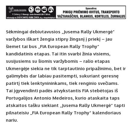
Sėkmingai debiutavusios „Jusema Rally Ukmergė“
varžybos iškart žengia stiprų žingsnį į priekį – jau
šiemet tai bus „FIA European Rally Trophy“
kandidatinis etapas. Tai itin svarbi žinia visiems,
susijusiems su šiomis varžybomis – ralio etapas
Ukmergėje siekia ne tik tarptautinio pripažinimo, bet ir
galimybės dar labiau pasitempti, sukuriant geresnę
patirtį tiek lenktynininkams, tiek renginio svečiams.
Tai įgyvendinti padės atvykstantis FIA stebėtojas iš
Portugalijos Antonio Medeiros, kurio ataskaita taps
atskaitos tašku siekiant „Jusema Rally Ukmergė“ tapti
pilnateisiu „FIA European Rally Trophy“ kalendoriaus
nariu.