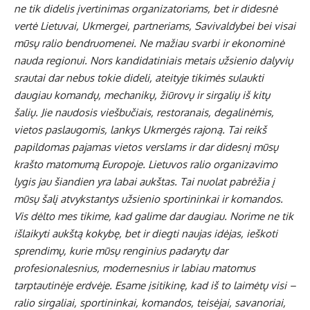
ne tik didelis įvertinimas organizatoriams, bet ir didesnė
vertė Lietuvai, Ukmergei, partneriams, Savivaldybei bei visai
mūsų ralio bendruomenei. Ne mažiau svarbi ir ekonominė
nauda regionui. Nors kandidatiniais metais užsienio dalyvių
srautai dar nebus tokie dideli, ateityje tikimės sulaukti
daugiau komandų, mechanikų, žiūrovų ir sirgalių iš kitų
šalių. Jie naudosis viešbučiais, restoranais, degalinėmis,
vietos paslaugomis, lankys Ukmergės rajoną. Tai reikš
papildomas pajamas vietos verslams ir dar didesnį mūsų
krašto matomumą Europoje. Lietuvos ralio organizavimo
lygis jau šiandien yra labai aukštas. Tai nuolat pabrėžia į
mūsų šalį atvykstantys užsienio sportininkai ir komandos.
Vis dėlto mes tikime, kad galime dar daugiau. Norime ne tik
išlaikyti aukštą kokybę, bet ir diegti naujas idėjas, ieškoti
sprendimų, kurie mūsų renginius padarytų dar
profesionalesnius, modernesnius ir labiau matomus
tarptautinėje erdvėje. Esame įsitikinę, kad iš to laimėtų visi –
ralio sirgaliai, sportininkai, komandos, teisėjai, savanoriai,