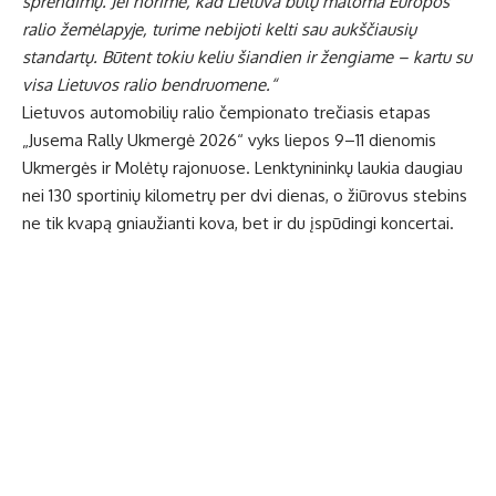
sprendimų. Jei norime, kad Lietuva būtų matoma Europos
ralio žemėlapyje, turime nebijoti kelti sau aukščiausių
standartų. Būtent tokiu keliu šiandien ir žengiame – kartu su
visa Lietuvos ralio bendruomene.“
Lietuvos automobilių ralio čempionato trečiasis etapas
„Jusema Rally Ukmergė 2026“ vyks liepos 9–11 dienomis
Ukmergės ir Molėtų rajonuose. Lenktynininkų laukia daugiau
nei 130 sportinių kilometrų per dvi dienas, o žiūrovus stebins
ne tik kvapą gniaužianti kova, bet ir du įspūdingi koncertai.