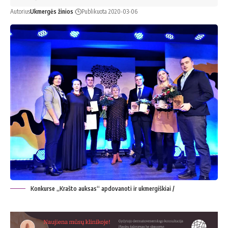
Autorius
Ukmergės žinios
Publikuota 2020-03-06
Konkurse „Krašto auksas“ apdovanoti ir ukmergiškiai /