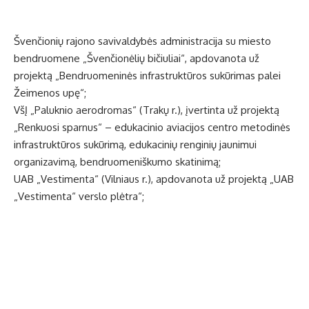
Švenčionių rajono savivaldybės administracija su miesto
bendruomene „Švenčionėlių bičiuliai“, apdovanota už
projektą „Bendruomeninės infrastruktūros sukūrimas palei
Žeimenos upę“;
VšĮ „Paluknio aerodromas“ (Trakų r.), įvertinta už projektą
„Renkuosi sparnus“ – edukacinio aviacijos centro metodinės
infrastruktūros sukūrimą, edukacinių renginių jaunimui
organizavimą, bendruomeniškumo skatinimą;
UAB „Vestimenta“ (Vilniaus r.), apdovanota už projektą „UAB
„Vestimenta“ verslo plėtra“;