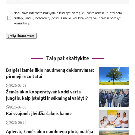
Noriu savo interneto naršyklėje išsaugoti vardą, el. pašto adresą ir interneto
puslapį, kad jų nebereiktų įvesti iš naujo, kai kitą kartą vėl norėsiu parašyti
komentarą.
Taip pat skaitykite
Baigėsi žemės ūkio naudmenų deklaravimas:
pirmieji rezultatai
2026-07-09
Žemės ūkio kooperatyvai: kodėl verta
jungtis, kaip įsteigti ir sėkmingai valdyti?
2026-07-03
Kai svajonės įleidžia šaknis kaime
2026-06-26
Apleistų žemės ūkio naudmenų plotų mažėja