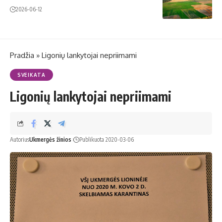
2026-06-12
Pradžia
»
Ligonių lankytojai nepriimami
SVEIKATA
Ligonių lankytojai nepriimami
Autorius
Ukmergės žinios
Publikuota 2020-03-06