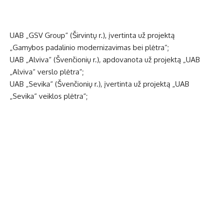
UAB „GSV Group“ (Širvintų r.), įvertinta už projektą
„Gamybos padalinio modernizavimas bei plėtra“;
UAB „Alviva“ (Švenčionių r.), apdovanota už projektą „UAB
„Alviva“ verslo plėtra“;
UAB „Sevika“ (Švenčionių r.), įvertinta už projektą „UAB
„Sevika“ veiklos plėtra“;