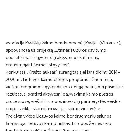
asociacija Kyviškių kaimo bendruomenė „Kyvija“ (Vilniaus r.),
apdovanota už projektą „Etninės kultūros savitumo
puoselėjimas ir gyventojų aktyvumo skatinimas,
organizuojant šeimos stovyklas“.
Konkursas „Krašto auksas“ surengtas siekiant didinti 2014–
2020 m. Lietuvos kaimo plėtros programos žinomumą,
viešinti programos įgyvendinimo gerąją patirtį bei pasiektus
rezultatus, skatinti aktyvesnį dalyvavimą kaimo plėtros
procesuose, viešinti Europos inovacijų partnerystės veiklos
grupių veiklą, skatinti inovacijas kaimo vietovėse.
Projektą vykdo Lietuvos kaimo bendruomenių sąjunga,
finansuoja Lietuvos kaimo tinklas, Europos žemės ūkio
fondas kaimo plėtrai, Žemės ūkio ministerija.