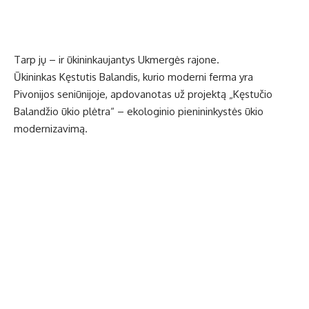
Tarp jų – ir ūkininkaujantys Ukmergės rajone.
Ūkininkas Kęstutis Balandis, kurio moderni ferma yra
Pivonijos seniūnijoje, apdovanotas už projektą „Kęstučio
Balandžio ūkio plėtra“ – ekologinio pienininkystės ūkio
modernizavimą.