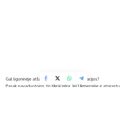
Gal ligoninėje atšaukiamos ir planinės operacijos?
Pasak pavaduotojos, to tikrai nėra. Jei Ukmergėje ir atsirastų
COVID-19, į mūsų ligoninę užsikrėtusieji tikrai nebūtų
guldomi.
Taip pat pavaduotoja paragino gyventojus laikytis skelbiamų
nurodymų ir grįžus iš plačiai minimų šalių, kuriose daug
sergančiųjų, sunegalavus nesugalvoti eiti pas medikus, o