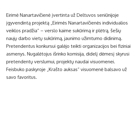
Eirimė Nanartavičienė įvertinta už Deltuvos seniūnijoje
įgyvendintą projektą „Eirimės Nanartavičienės individualios
veiklos pradžia“ – verslo kaime sukūrimą ir plėtrą, šešių
naujų darbo vietų sukūrimą, jaunimo užimtumo didinimą.
Pretendentus konkursui galėjo teikti organizacijos bei fiziniai
asmenys. Nugalėtojus išrinko komisija, didelį dėmesį skyrusi
pretendentų verslumui, projektų naudai visuomenei.
Feisbuko paskyroje „Krašto auksas“ visuomenė balsavo už
savo favoritus.