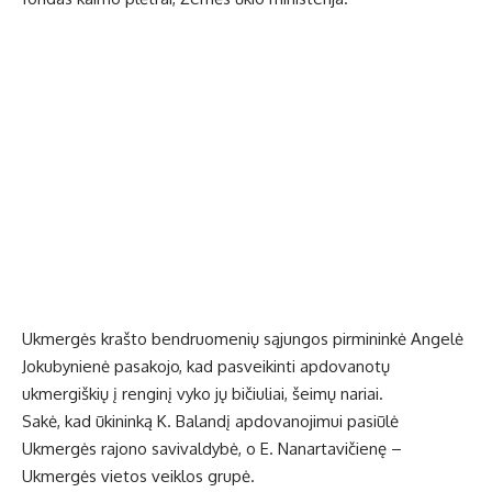
Ukmergės krašto bendruomenių sąjungos pirmininkė Angelė
Jokubynienė pasakojo, kad pasveikinti apdovanotų
ukmergiškių į renginį vyko jų bičiuliai, šeimų nariai.
Sakė, kad ūkininką K. Balandį apdovanojimui pasiūlė
Ukmergės rajono savivaldybė, o E. Nanartavičienę –
Ukmergės vietos veiklos grupė.