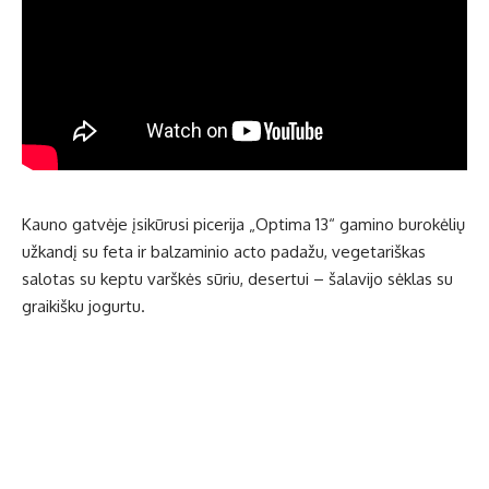
Kauno gatvėje įsikūrusi picerija „Optima 13“ gamino burokėlių
užkandį su feta ir balzaminio acto padažu, vegetariškas
salotas su keptu varškės sūriu, desertui – šalavijo sėklas su
graikišku jogurtu.