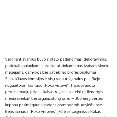
Vertinant svarbus buvo ir stalo padengimas, dekoravimas,
patiekalų palankumas sveikatai, tinkamumas įvairaus skonio
mėgėjams, gamybos bei patiekimo profesionalumas.
Suskaičiavus komisijos ir visų ragautojų balus paaiškėjo
nugalėtojas. Juo tapo „Roko virtuvė“. Ji apdovanota
pereinamuoju prizu – kalvio A. Janulio kūriniu „Ukmergės
meniu sveikai“ bei organizatorių prizu – 300 eurų vertės
kuponu pasimėgauti vandens pramogomis Anykščiuose.
Beje, jaunasis „Roko virtuvės“ įkūrėjas taujėniškis Rokas