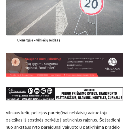
Ukmergėje – vilniečių reidas /
Vilniaus kelių policijos pareigūnai neblaivių vairuotojų
paieškas iš sostinės perkėlė į aplinkinius rajonus. Šeštadienį
nuo ankstaus ryto pareigūnai vairuotojų patikrinimą pradėjo