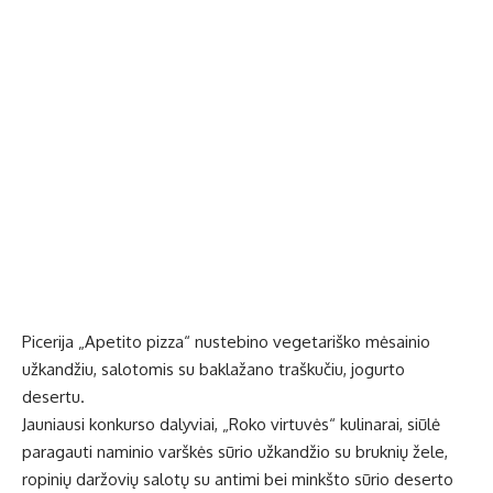
Picerija „Apetito pizza“ nustebino vegetariško mėsainio
užkandžiu, salotomis su baklažano traškučiu, jogurto
desertu.
Jauniausi konkurso dalyviai, „Roko virtuvės“ kulinarai, siūlė
paragauti naminio varškės sūrio užkandžio su bruknių žele,
ropinių daržovių salotų su antimi bei minkšto sūrio deserto