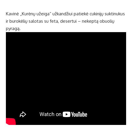
Kavinė „Kurėnų užeiga“ užkandžiui patiekė cukinijų suktinukus
ir burokėlių salotas su feta, desertui – nekeptą obuolių
pyragą.