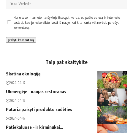
Noriu savo interneto naršyklėje išsaugoti vardą, el. pašto adresą ir interneto
puslapį, kad jų nebereiktų įvesti iš naujo, kai kitą kartą vėl norėsiu parašyti
komentarą.
Taip pat skaitykite
Skatina ekologiją
2024-04-17
Ukmergėje – naujas restoranas
2024-04-17
Pataria paisyti produkto sudėties
2024-04-17
Patiekaluose – ir kirminukai…