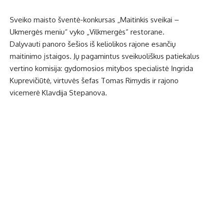
Sveiko maisto šventė-konkursas „Maitinkis sveikai –
Ukmergės meniu“ vyko „Vilkmergės“ restorane.
Dalyvauti panoro šešios iš keliolikos rajone esančių
maitinimo įstaigos. Jų pagamintus sveikuoliškus patiekalus
vertino komisija: gydomosios mitybos specialistė Ingrida
Kuprevičiūtė, virtuvės šefas Tomas Rimydis ir rajono
vicemerė Klavdija Stepanova.