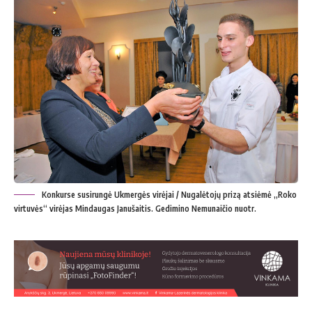
Konkurse susirungė Ukmergės virėjai / Nugalėtojų prizą atsiėmė „Roko
virtuvės“ virėjas Mindaugas Janušaitis. Gedimino Nemunaičio nuotr.