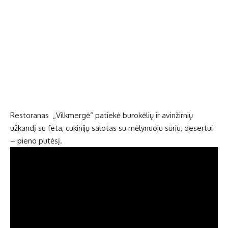
Restoranas „Vilkmergė“ patiekė burokėlių ir avinžirnių
užkandį su feta, cukinijų salotas su mėlynuoju sūriu, desertui
– pieno putėsį.