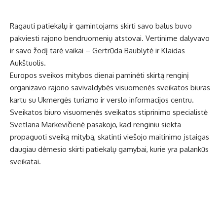
Ragauti patiekalų ir gamintojams skirti savo balus buvo
pakviesti rajono bendruomenių atstovai. Vertinime dalyvavo
ir savo žodį tarė vaikai – Gertrūda Baublytė ir Klaidas
Aukštuolis.
Europos sveikos mitybos dienai paminėti skirtą renginį
organizavo rajono savivaldybės visuomenės sveikatos biuras
kartu su Ukmergės turizmo ir verslo informacijos centru.
Sveikatos biuro visuomenės sveikatos stiprinimo specialistė
Svetlana Markevičienė pasakojo, kad renginiu siekta
propaguoti sveiką mitybą, skatinti viešojo maitinimo įstaigas
daugiau dėmesio skirti patiekalų gamybai, kurie yra palankūs
sveikatai.