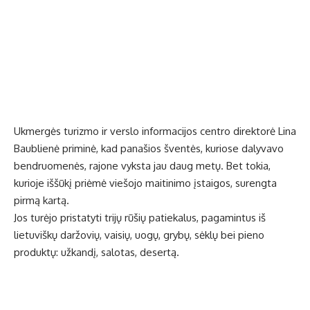
Ukmergės turizmo ir verslo informacijos centro direktorė Lina
Baublienė priminė, kad panašios šventės, kuriose dalyvavo
bendruomenės, rajone vyksta jau daug metų. Bet tokia,
kurioje iššūkį priėmė viešojo maitinimo įstaigos, surengta
pirmą kartą.
Jos turėjo pristatyti trijų rūšių patiekalus, pagamintus iš
lietuviškų daržovių, vaisių, uogų, grybų, sėklų bei pieno
produktų: užkandį, salotas, desertą.