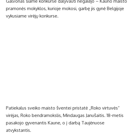
Galvonas šiame konkurse dalyvauti negalėjo – Kauno maisto
pramonės mokyklos, kurioje mokosi, garbę jis gynė Belgijoje
vykusiame virėjų konkurse.
Patiekalus sveiko maisto šventei pristatė „Roko virtuvės“
virėjas, Roko bendramokslis, Mindaugas Janušaitis. 18-metis
pasakojo gyvenantis Kaune, o į darbą Taujėnuose
atvykstantis.