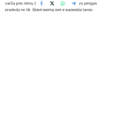
varčia prie rėmo, to­dėl būstų šeimininkai savo pini­gais
pradeda ne tik šildyti kiemą, bet ir pažeidžia lango
izoliacines savybes. . Neprižiūrimos guminės tarpinės,
pradeda traukti drėgmę, praleidžia šaltį, triukšmą, dulkes.
Nors iš pirmo žvilgsnio guminė tarpinė atrodo gera,
tačiau ji savo funkcijų nebeatlieka.
Dar yra būtinas ir
langų lankstų reguliavimas, tepimas ir valymas. Taip pat
atnaujinkite savo langų rėmus ir varčias. Langų rėmai nuo
laiko yra patamsėja ir apsinešę purvu.
Kas gi iš mūsų taip prižiūri langus ir langų tarpines? Niekas!
Tad be­lieka gumines tarpines pasikeisti į ilgaamžes,
kokybiškas tarpines , kurios nereikalauja jokios priežiūros ir
pasižymi puikiomis izoliacinėmis savybėmis bei būtina
susireguliuoti langų lankstus , sutepti ir išvalyti metalinį
mechanizmą tam , kad langas vėl lengvai darinėtųsi ir
nepraleistu triukšmo bei dulkių.