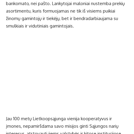
bankomato, nei pašto. Lankytojai maloniai nustemba prekių
asortimentu, kuris formuojamas ne tik iš visiems puikiai
žinomų gamintojų ir tiekėjų, bet ir bendradarbiaujama su
smulkiais ir vidutiniais gamintojais.
Jau 100 metų Lietkoopsąjunga vienija kooperatyvus ir
įmones, nepamiršdama savo misijos ginti Sąjungos narių
interesus, atstovauti jiems valstybės ir kitose institucijose,