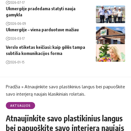
2026-07-17
Ukmergėje pradedama statyti nauja
gamykla
2026-06-09
Ukmergėje – viena parduotuve mažiau
2026-03-17
Verslo etiketas keičiasi: kaip gėlės tampa
subtilia komunikacijos forma
2026-01-15
Pradžia
»
Atnaujinkite savo plastikinius langus bei papuoškite
savo interjerą naujais klasikiniais roletais.
AKTUALIJOS
Atnaujinkite savo plastikinius langus
bei papuoškite savo interjerą naujais