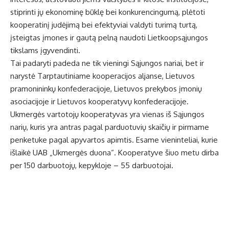
stiprinti jų ekonominę būklę bei konkurencingumą, plėtoti
kooperatinį judėjimą bei efektyviai valdyti turimą turtą,
įsteigtas įmones ir gautą pelną naudoti Lietkoopsąjungos
tikslams įgyvendinti.
Tai padaryti padeda ne tik vieningi Sąjungos nariai, bet ir
narystė Tarptautiniame kooperacijos aljanse, Lietuvos
pramonininkų konfederacijoje, Lietuvos prekybos įmonių
asociacijoje ir Lietuvos kooperatyvų konfederacijoje.
Ukmergės vartotojų kooperatyvas yra vienas iš Sąjungos
narių, kuris yra antras pagal parduotuvių skaičių ir pirmame
penketuke pagal apyvartos apimtis. Esame vieninteliai, kurie
išlaikė UAB „Ukmergės duona“. Kooperatyve šiuo metu dirba
per 150 darbuotojų, kepykloje – 55 darbuotojai.