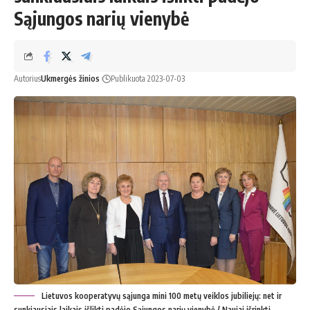
Sąjungos narių vienybė
Autorius
Ukmergės žinios
Publikuota 2023-07-03
Lietuvos kooperatyvų sąjunga mini 100 metų veiklos jubiliejų: net ir
sunkiausiais laikais išlikti padėjo Sąjungos narių vienybė / Naujai išrinkti