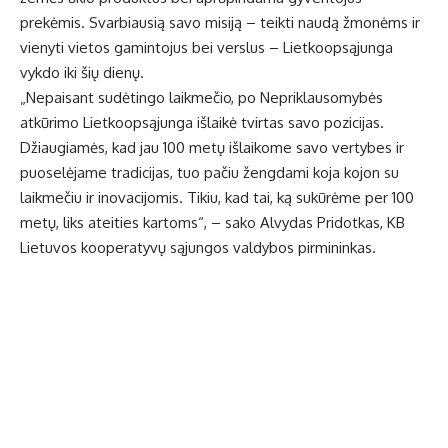
prekėmis. Svarbiausią savo misiją – teikti naudą žmonėms ir
vienyti vietos gamintojus bei verslus – Lietkoopsąjunga
vykdo iki šių dienų.
„Nepaisant sudėtingo laikmečio, po Nepriklausomybės
atkūrimo Lietkoopsąjunga išlaikė tvirtas savo pozicijas.
Džiaugiamės, kad jau 100 metų išlaikome savo vertybes ir
puoselėjame tradicijas, tuo pačiu žengdami koja kojon su
laikmečiu ir inovacijomis. Tikiu, kad tai, ką sukūrėme per 100
metų, liks ateities kartoms“, – sako Alvydas Pridotkas, KB
Lietuvos kooperatyvų sąjungos valdybos pirmininkas.