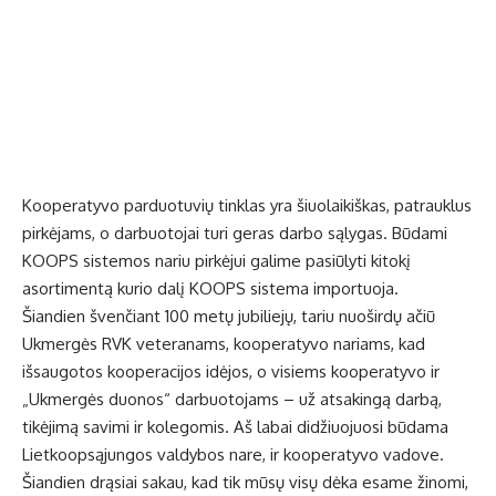
Kooperatyvo parduotuvių tinklas yra šiuolaikiškas, patrauklus
pirkėjams, o darbuotojai turi geras darbo sąlygas. Būdami
KOOPS sistemos nariu pirkėjui galime pasiūlyti kitokį
asortimentą kurio dalį KOOPS sistema importuoja.
Šiandien švenčiant 100 metų jubiliejų, tariu nuoširdų ačiū
Ukmergės RVK veteranams, kooperatyvo nariams, kad
išsaugotos kooperacijos idėjos, o visiems kooperatyvo ir
„Ukmergės duonos“ darbuotojams – už atsakingą darbą,
tikėjimą savimi ir kolegomis. Aš labai didžiuojuosi būdama
Lietkoopsąjungos valdybos nare, ir kooperatyvo vadove.
Šiandien drąsiai sakau, kad tik mūsų visų dėka esame žinomi,