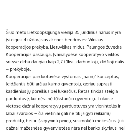
Šiuo metu Lietkoopsąjunga vienija 35 juridinius narius ir yra
įsteigusi 4 uždarąsias akcines bendroves: Vilniaus
kooperacijos prekyba, Lietuviškas midus, Palangos žuvėdra,
Kooperacijos paslauga. Įvairialypėse kooperatyvo veiklos
srityse dirba daugiau kaip 2,7 tūkst. darbuotojų, didžioji dalis
– prekyboje.
Kooperacijos parduotuvėse vystomas „namų“ konceptas,
leidžiantis būti arčiau kaimo gyventojų, geriau suprasti
kasdienius jų poreikius bei lūkesčius. Retas tinklas steigia
parduotuvę, kur nėra nė tūkstančio gyventojų. Tokiose
vietose dažnai kooperatyvų parduotuvės yra vienintelės ir
labai svarbios – čia vietiniai gali ne tik įsigyti reikiamų
produktų, bet ir išsigryninti pinigų, susimokėti mokesčius. Juk
dažnai mažesnėse gyvenvietėse nėra nei banko skyriaus, nei