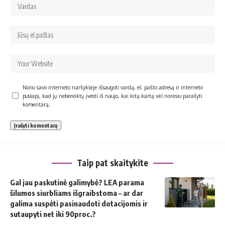
Noriu savo interneto naršyklėje išsaugoti vardą, el. pašto adresą ir interneto
puslapį, kad jų nebereiktų įvesti iš naujo, kai kitą kartą vėl norėsiu parašyti
komentarą.
Taip pat skaitykite
Gal jau paskutinė galimybė? LEA parama
šilumos siurbliams išgraibstoma – ar dar
galima suspėti pasinaudoti dotacijomis ir
sutaupyti net iki 90proc.?