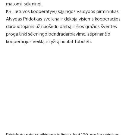
matomi, sėkmingi.
KB Lietuvos kooperatyvų sąjungos valdybos pirmininkas
Alvydas Pridotkas sveikina ir dėkoja visiems kooperacijos
darbuotojams už nuoširdų darbą ir šios gražios šventės
proga linki sėkmingo bendradarbiavimo, stiprinančio
kooperacijos veiklą ir ryžtą nuolat tobulėti.
Prisidedu prie sveikinimo ir linkiu, kad 100-mečio vainikas