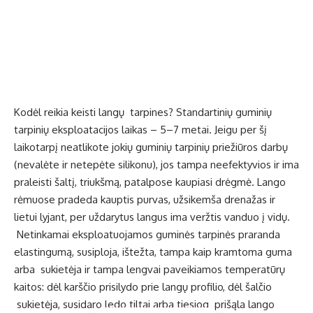
Kodėl reikia keisti langų tarpines? Standartinių guminių
tarpi­nių eksploatacijos laikas – 5–7 metai. Jeigu per šį
laikotarpį neatlikote jokių guminių tarpi­nių priežiūros darbų
(nevalėte ir netepėte silikonu), jos tam­pa neefektyvios ir ima
praleisti šaltį, triukšmą, patalpose kau­piasi drėgmė. Lango
rėmuose pradeda kauptis purvas, užsikemša drenažas ir
lietui lyjant, per uždarytus langus ima veržtis vanduo į vidų.
Netinkamai eks­ploatuojamos guminės tarpinės praranda
elastingumą, susiploja, ištežta, tampa kaip kramtoma guma
arba sukietėja ir tampa lengvai paveikiamos temperatūrų
kaitos: dėl karščio prisilydo prie langų profilio, dėl šalčio
sukietėja, susidaro ledo tiltai arba tiesiog prišąla lango