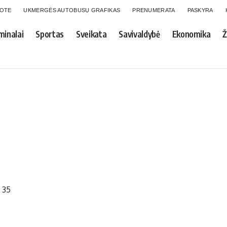
GOTE
UKMERGĖS AUTOBUSŲ GRAFIKAS
PRENUMERATA
PASKYRA
minalai
Sportas
Sveikata
Savivaldybė
Ekonomika
Ž
 35