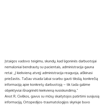
Įstaigos vadovo teigimu, skundų, kad ligoninės darbuotojai
nemaloniai bendrautų su pacientais, administracija gauna
retai: „Į kiekvieną atvejį administracija reaguoja, aiškinasi
priežastis. Tačiau visada labai svarbu gauti tikslią, konkrečią
informaciją apie konkretų darbuotoją – tik tada galime
objektyviai išnagrinėti kiekvieną nusiskundimą.“
Anot R. Civilkos, gavus su mūsų skaitytojos patirtimi susijusią
informaciją, Ortopedijos-traumatologijos skyriuje buvo