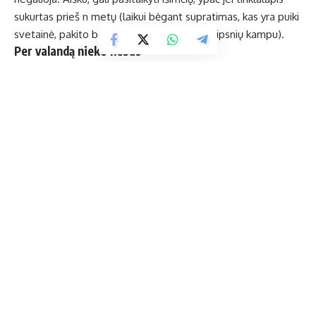
sukurtas prieš n metų (laikui bėgant supratimas, kas yra puiki
svetainė, pakito bent devyniasdešimties laipsnių kampu).
Per valandą nieko nebus
Interneto svetainių kūrimas nėra „tept lept ir viskas“.
Paslaugos teikėją gali nustebinti prašymas sukurti puslapį
kuo greičiau. Nei per valandą, nei per dieną nieko nebus. Nes
interneto svetainė – šis tas daugiau nei naršyklės langas.
Siekdamas, kad visos funkcijos normaliai veiktų ir kad
portalas estetiškai atrodytų, nepriskubėsi… Juk skubų darbą
ir liaudies išmintis peikia…