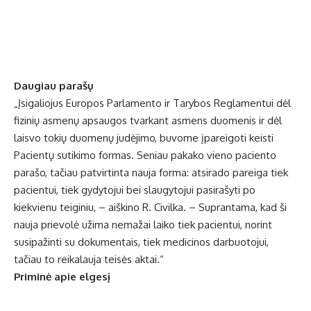
Daugiau parašų
„Įsigaliojus Europos Parlamento ir Tarybos Reglamentui dėl
fizinių asmenų apsaugos tvarkant asmens duomenis ir dėl
laisvo tokių duomenų judėjimo, buvome įpareigoti keisti
Pacientų sutikimo formas. Seniau pakako vieno paciento
parašo, tačiau patvirtinta nauja forma: atsirado pareiga tiek
pacientui, tiek gydytojui bei slaugytojui pasirašyti po
kiekvienu teiginiu, – aiškino R. Civilka. – Suprantama, kad ši
nauja prievolė užima nemažai laiko tiek pacientui, norint
susipažinti su dokumentais, tiek medicinos darbuotojui,
tačiau to reikalauja teisės aktai.“
Priminė apie elgesį