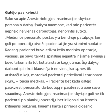
Galėjo pasikviesti
Sako su apie Anesteziologijos-reanimacijos skyriaus
personalo darbą išsakyta nuomone, kad prie pacientės
nepriėjo nė vienas darbuotojas, nenorintis sutikti.
„Medicinos personalo postas yra bendroje patalpoje, kur
guli po operacijų atvežti pacientai, jie yra stebimi nuolatos.
Kadangi pacientei buvo atlikta kelio menisko operacija,
vadinasi, jai buvo taikyta spinalinė nejautra ir šiame skyriuje ji
buvo laikoma iki tol, kol atsistatė kojų jutimai. Šių dalykų
darbuotojai tikrai klausinėja ir ne vieną kartą, nes tik
atsistačius kojų motorikai pacientai perkeliami į stacionaro
skyrių, – teigia medikas. – Pacientė bet kada galėjo
pasikviesti personalo darbuotoją ir pasiteirauti apie savo
spaudimą. Anesteziologijos-reanimacijos skyriuje guli ne tik
pacientai po planinių operacijų, bet ir ligoniai su kitomis
kritinėmis būklėmis, kuriems kartais prireikia didesnio