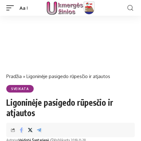
Aa
Pradžia
»
Ligoninėje pasigedo rūpesčio ir atjautos
SVEIKATA
Ligoninėje pasigedo rūpesčio ir
atjautos
Autorius
Vaidotė Šantarienė
Publikuota 2018-11-28