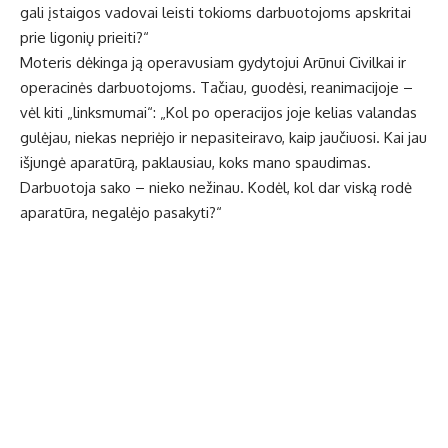
gali įstaigos vadovai leisti tokioms darbuotojoms apskritai
prie ligonių prieiti?“
Moteris dėkinga ją operavusiam gydytojui Arūnui Civilkai ir
operacinės darbuotojoms. Tačiau, guodėsi, reanimacijoje –
vėl kiti „linksmumai“: „Kol po operacijos joje kelias valandas
gulėjau, niekas nepriėjo ir nepasiteiravo, kaip jaučiuosi. Kai jau
išjungė aparatūrą, paklausiau, koks mano spaudimas.
Darbuotoja sako – nieko nežinau. Kodėl, kol dar viską rodė
aparatūra, negalėjo pasakyti?“