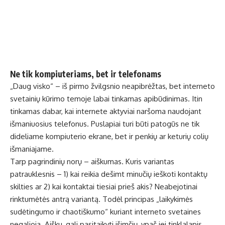
Ne tik kompiuteriams, bet ir telefonams
„Daug visko“ – iš pirmo žvilgsnio neapibrėžtas, bet interneto
svetainių kūrimo temoje labai tinkamas apibūdinimas. Itin
tinkamas dabar, kai internete aktyviai naršoma naudojant
išmaniuosius telefonus. Puslapiai turi būti patogūs ne tik
dideliame kompiuterio ekrane, bet ir penkių ar keturių colių
išmaniajame.
Tarp pagrindinių norų – aiškumas. Kuris variantas
patrauklesnis – 1) kai reikia dešimt minučių ieškoti kontaktų
skilties ar 2) kai kontaktai tiesiai prieš akis? Neabejotinai
rinktumėtės antrą variantą. Todėl principas „laikykimės
sudėtingumo ir chaotiškumo“ kuriant interneto svetaines
negalioja. Aišku, gali pasitaikyti išimčių, ypač jei tinklalapis