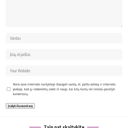
Noriu savo interneto naršyklėje išsaugoti vardą, el. pašto adresą ir interneto
puslapį, kad jų nebereiktų įvesti iš naujo, kai kitą kartą vėl norėsiu parašyti
komentarą.
Taip pat skaitykite