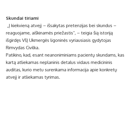
Skundai tiriami
„Į kiekvieną atvejį – išsakytas pretenzijas bei skundus –
reaguojame, aiškinamės priežastis“, – teigia šią istoriją
išgirdęs VšĮ Ukmergės ligoninės vyriausiasis gydytojas
Rimvydas Civilka.
Patikino, kad, esant neanoniminiams pacientų skundams, kas
kartą atliekamas neplaninis detalus vidaus medicininis
auditas, kurio metu surenkama informacija apie konkretų
atvejį ir atliekamas tyrimas.