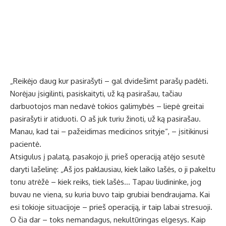
„Reikėjo daug kur pasirašyti – gal dvidešimt parašų padėti.
Norėjau įsigilinti, pasiskaityti, už ką pasirašau, tačiau
darbuotojos man nedavė tokios galimybės – liepė greitai
pasirašyti ir atiduoti. O aš juk turiu žinoti, už ką pasirašau.
Manau, kad tai – pažeidimas medicinos srityje“, – įsitikinusi
pacientė.
Atsigulus į palatą, pasakojo ji, prieš operaciją atėjo sesutė
daryti lašelinę: „Aš jos paklausiau, kiek laiko lašės, o ji pakeltu
tonu atrėžė – kiek reiks, tiek lašės… Tapau liudininke, jog
buvau ne viena, su kuria buvo taip grubiai bendraujama. Kai
esi tokioje situacijoje – prieš operaciją, ir taip labai stresuoji.
O čia dar – toks nemandagus, nekultūringas elgesys. Kaip