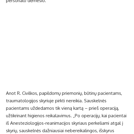
personalo dėmesio.“
Anot R. Civilkos, papildomų priemonių, būtinų pacientams,
traumatologijos skyriuje pirkti nereikia. Sauskelnės
pacientams uždedamos tik vieną kartą – prieš operaciją,
užtikrinant higienos reikalavimus. „Po operacijų, kai pacientai
iš Anesteziologijos-reanimacijos skyriaus perkeliami atgal į
skyrių, sauskelnės dažniausiai nebereikalingos, išskyrus