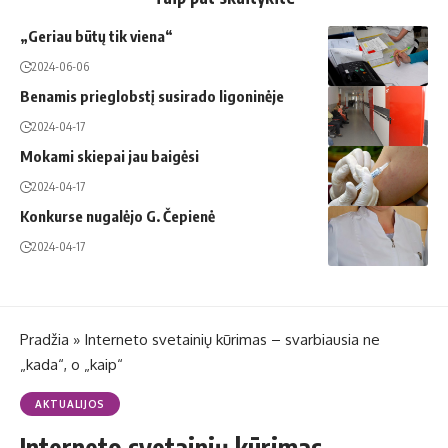
„Geriau būtų tik viena“
2024-06-06
Benamis prieglobstį susirado ligoninėje
2024-04-17
Mokami skiepai jau baigėsi
2024-04-17
Konkurse nugalėjo G. Čepienė
2024-04-17
Pradžia
»
Interneto svetainių kūrimas – svarbiausia ne
„kada“, o „kaip“
AKTUALIJOS
Interneto svetainių kūrimas –