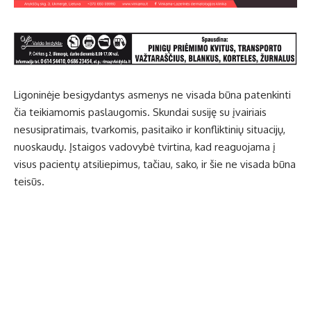
Ligoninėje besigydantys asmenys ne visada būna patenkinti
čia teikiamomis paslaugomis. Skundai susiję su įvairiais
nesusipratimais, tvarkomis, pasitaiko ir konfliktinių situacijų,
nuoskaudų. Įstaigos vadovybė tvirtina, kad reaguojama į
visus pacientų atsiliepimus, tačiau, sako, ir šie ne visada būna
teisūs.