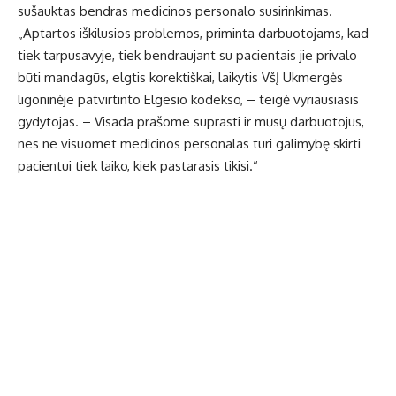
sušauktas bendras medicinos personalo susirinkimas.
„Aptartos iškilusios problemos, priminta darbuotojams, kad
tiek tarpusavyje, tiek bendraujant su pacientais jie privalo
būti mandagūs, elgtis korektiškai, laikytis VšĮ Ukmergės
ligoninėje patvirtinto Elgesio kodekso, – teigė vyriausiasis
gydytojas. – Visada prašome suprasti ir mūsų darbuotojus,
nes ne visuomet medicinos personalas turi galimybę skirti
pacientui tiek laiko, kiek pastarasis tikisi.“