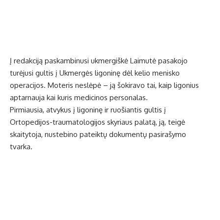
Į redakciją paskambinusi ukmergiškė Laimutė pasakojo
turėjusi gultis į Ukmergės ligoninę dėl kelio menisko
operacijos. Moteris neslėpė – ją šokiravo tai, kaip ligonius
aptarnauja kai kuris medicinos personalas.
Pirmiausia, atvykus į ligoninę ir ruošiantis gultis į
Ortopedijos-traumatologijos skyriaus palatą, ją, teigė
skaitytoja, nustebino pateiktų dokumentų pasirašymo
tvarka.