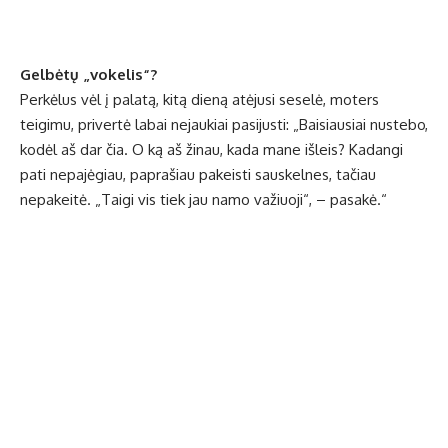
Gelbėtų „vokelis“?
Perkėlus vėl į palatą, kitą dieną atėjusi seselė, moters
teigimu, privertė labai nejaukiai pasijusti: „Baisiausiai nustebo,
kodėl aš dar čia. O ką aš žinau, kada mane išleis? Kadangi
pati nepajėgiau, paprašiau pakeisti sauskelnes, tačiau
nepakeitė. „Taigi vis tiek jau namo važiuoji“, – pasakė.“