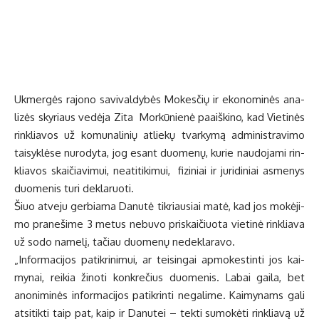
Šiuo at­ve­ju ger­bia­ma Da­nu­tė tik­riau­siai ma­tė, kad jos mo­kė­ji­
mo pra­ne­ši­me 3 me­tus ne­bu­vo pri­skai­čiuo­ta vie­ti­nė rin­klia­va
už so­do na­me­lį, ta­čiau duo­me­nų ne­dek­la­ra­vo.
„In­for­ma­ci­jos pa­tik­ri­ni­mui, ar tei­sin­gai ap­mo­kes­tin­ti jos kai­
my­nai, rei­kia ži­no­ti kon­kre­čius duo­me­nis. La­bai gai­la, bet
ano­ni­mi­nės in­for­ma­ci­jos pa­tik­rin­ti ne­ga­li­me. Kai­my­nams ga­li
at­si­tik­ti taip pat, kaip ir Da­nu­tei – tek­ti su­mo­kė­ti rin­klia­vą už
3 me­tus ar­ba dau­giau, jei­gu duo­me­nų ne­dek­la­ruos, o fak­tai
bus nu­sta­ty­ti ir pa­tvir­tin­ti“, – sa­kė Z. Mor­kū­nie­nė.