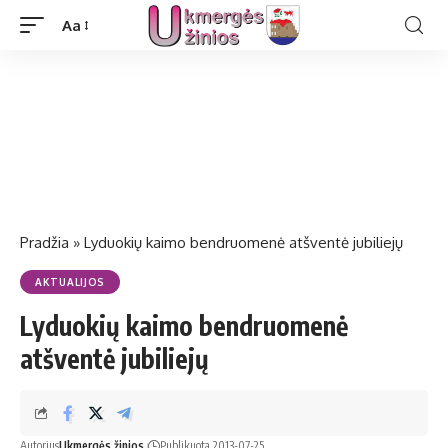
Aa
Pradžia
»
Lyduokių kaimo bendruomenė atšventė jubiliejų
AKTUALIJOS
Lyduokių kaimo bendruomenė
atšventė jubiliejų
Autorius
Ukmergės žinios
Publikuota 2013-07-25