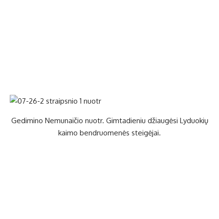
Ge­di­mi­no Ne­mu­nai­čio nuotr. Gimtadieniu džiaugėsi Lyduokių
kaimo bendruomenės steigėjai.