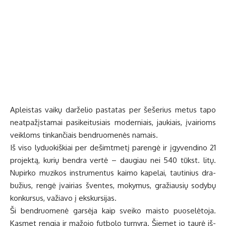
Ap­leis­tas vai­kų dar­že­lio pa­sta­tas per še­še­rius me­tus ta­po
ne­at­pa­žįs­ta­mai pa­si­kei­tu­siais mo­der­niais, jau­kiais, įvai­rioms
veik­loms tin­kan­čiais ben­druo­me­nės na­mais.
Iš vi­so ly­duo­kiš­kiai per de­šimt­me­tį pa­ren­gė ir įgy­ven­di­no 21
pro­jek­tą, ku­rių ben­dra ver­tė – dau­giau nei 540 tūkst. li­tų.
Nu­pir­ko mu­zi­kos in­stru­men­tus kai­mo ka­pe­lai, tau­ti­nius dra­
bu­žius, ren­gė įvai­rias šven­tes, mo­ky­mus, gra­žiau­sių so­dy­bų
kon­kur­sus, va­žia­vo į eks­kur­si­jas.
Ši ben­druo­me­nė gar­sė­ja kaip svei­ko mais­to puo­se­lė­to­ja.
Kas­met ren­gia ir ma­žo­jo fut­bo­lo tur­ny­rą. Šie­met jo tau­rė iš­