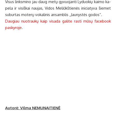
Vi­sus links­mi­no jau daug me­tų gy­vuo­jan­ti Ly­duo­kių kai­mo ka­
pe­la ir vi­siš­kai nau­jas, Vi­dos Me­liūkš­tie­nės ini­cia­ty­va šie­met
su­bur­tas mo­te­rų vo­ka­li­nis an­sam­blis „Jau­nys­tės go­dos“.
Daugiau nuotraukų kaip visada galite rasti mūsų facebook
paskyroje.
Autorė: Vil­ma NEMUNAITIENĖ