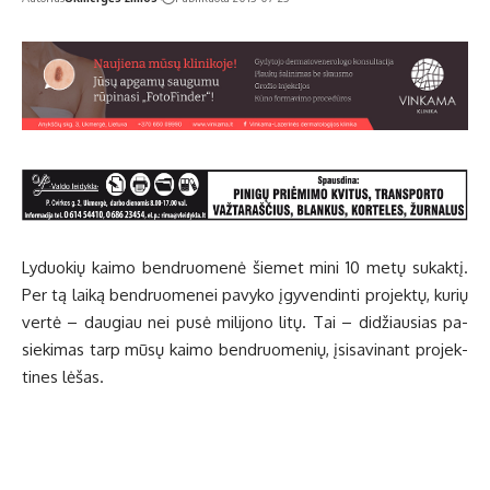
Ly­duo­kių kai­mo ben­druo­me­nė šie­me­t mi­ni 10 me­tų su­kak­tį.
Per tą lai­ką ben­druo­me­nei pa­vy­ko įgy­ven­din­ti pro­jek­tų, ku­rių
ver­tė – dau­giau nei pu­sė mi­li­jo­no li­tų. Tai – di­džiau­sias pa­
sie­ki­mas tarp mū­sų kai­mo ben­druo­me­nių, įsi­sa­vi­nant pro­jek­
ti­nes lė­šas.