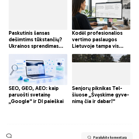
Parašykite komentarą
UAB „Ukmergės žinios“ – du laikraščius leidžianti ir portalą
www.ukzinios.lt
administruojanti įmonė.
„Ukmergės žinios“ – rajono bendruomenės gyvenimą
atspindintis miesto ir rajono aktualijų laikraštis, kuriame
kiekvienas gali išdėstyti savo nuomonę, skundą,
pastebėjimą, padėkoti ar pasidžiaugti.