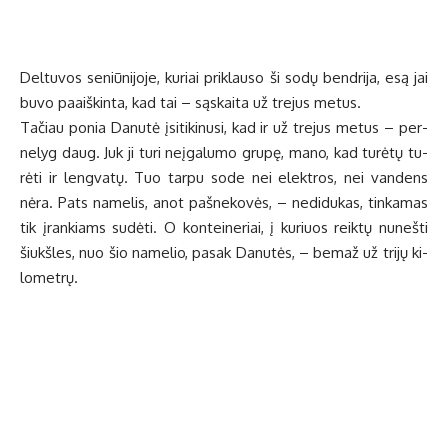
Uk­mer­gės ra­jo­no sa­vi­val­dy­bės Mo­kes­čių ir eko­no­mi­nės ana­
li­zės sky­riaus ve­dė­ja Zi­ta Mor­kū­nie­nė pa­aiš­ki­no, kad Vie­ti­nės
rin­klia­vos už ko­mu­na­li­nių at­lie­kų tvar­ky­mą ad­mi­nist­ra­vi­mo
tai­syk­lė­se nu­ro­dy­ta, jog esant duo­me­nų, ku­rie nau­do­ja­mi rin­
klia­vos skai­čia­vi­mui, ne­ati­ti­ki­mui, fi­zi­niai ir ju­ri­di­niai as­me­nys
duo­me­nis tu­ri de­kla­ruo­ti.