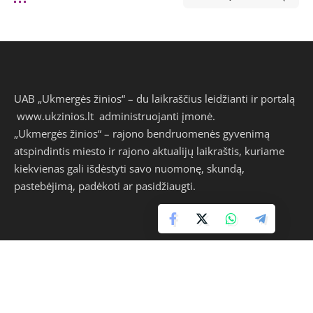
Skelbimų, reklamos bei informacijos savaitraštis
„Ukmergė“ platinamas Ukmergės, Molėtų, Širvintų ir
Anykščių rajonuose. Tai – vienas iš nedaugelio šalyje tokios
didelės apimties skelbimų laikraštis, leidžiamas rajone. Be
informacijos ir reklaminių skelbimų leidinyje kiekvieną
savaitę spausdinama daugybė asmeninių nemokamų
skelbimų. Visi jie klasifikuoti, tad žmogus nepasiklysta jų
margumyne.
Abu leidiniai sėkmingai gyvuoja jau daugiau kaip du
dešimtmečius, prie jų kūrimo darbuojasi tas pats
kolektyvas.
www.ukzinios.lt
– Ukmergės ir Lietuvos naujienų bei
skelbimų portalas.
Ukmergės naujienos