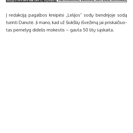
Į re­dak­ci­ją pa­gal­bos krei­pė­si „Le­li­jos“ so­dų ben­dri­jo­je so­dą
tu­rin­ti Da­nu­tė. Ji ma­no, kad už šiukš­lių iš­ve­ži­mą jai pri­skai­čiuo­
tas per­ne­lyg di­de­lis mo­kes­tis – gau­ta 50 li­tų są­skai­ta.