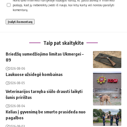
Noriu savo interneto naršyklėje išsaugoti vardą, el. pašto adresą ir interneto
puslapį, kad jų nebereiktų įvesti iš naujo, kai kitą kartą vėl norėsiu parašyti
komentarą.
Taip pat skaitykite
Briedžių sumedžiojimo limitas Ukmergei –
89
2026-08-06
Laukuose užsidegė kombainas
2026-08-05
Veterinarijos tarnyba siūlo drausti laikyti
šunis pririštus
2026-08-04
Kelias į gyvenimą be smurto prasideda nuo
pagalbos
2026-08-03