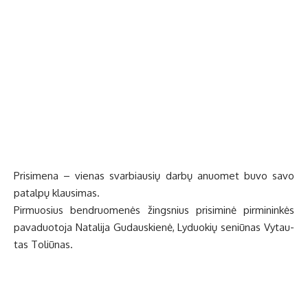
Pri­si­me­na – vie­nas svar­biau­sių dar­bų anuo­met bu­vo sa­vo
pa­tal­pų klau­si­mas.
Pir­muo­sius ben­druo­me­nės žings­nius pri­si­mi­nė pir­mi­nin­kės
pa­va­duo­to­ja Na­ta­li­ja Gu­daus­kie­nė, Ly­duo­kių se­niū­nas Vy­tau­
tas To­liū­nas.