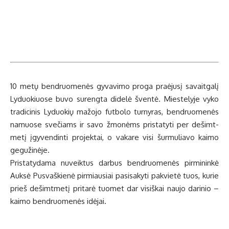
10 me­tų ben­druo­me­nės gy­va­vi­mo pro­ga pra­ėju­sį sa­vait­ga­lį
Ly­duo­kiuo­se bu­vo su­reng­ta di­de­lė šven­tė. Mies­te­ly­je vy­ko
tra­di­ci­nis Ly­duo­kių ma­žo­jo fut­bo­lo tur­ny­ras, ben­druo­me­nės
na­muo­se sve­čiams ir sa­vo žmo­nėms pri­sta­ty­ti per de­šimt­
me­tį įgy­ven­din­ti pro­jek­tai, o va­ka­re vi­si šur­mu­lia­vo kai­mo
ge­gu­ži­nė­je.
Pri­sta­ty­da­ma nu­veik­tus dar­bus ben­druo­me­nės pir­mi­nin­kė
Auk­sė Pus­vaš­kie­nė pir­miau­siai pa­si­sa­ky­ti pa­kvie­tė tuos, ku­rie
prieš de­šimt­me­tį pri­ta­rė tuo­met dar vi­siš­kai nau­jo da­ri­nio –
kai­mo ben­druo­me­nės idė­jai.