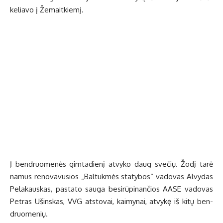
ke­lia­vo į Že­mait­kie­mį.
Į ben­druo­me­nės gim­ta­die­nį at­vy­ko daug sve­čių. Žo­dį ta­rė
na­mus re­no­va­vu­sios „Bal­tuk­mės sta­ty­bos“ va­do­vas Al­vy­das
Pe­la­kaus­kas, pa­sta­to sau­ga be­si­rū­pi­nan­čios AASE va­do­vas
Pet­ras Ušins­kas, VVG at­sto­vai, kai­my­nai, at­vy­kę iš ki­tų ben­
druo­me­nių.