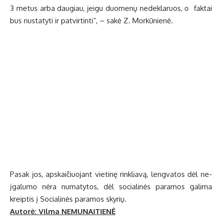
Pa­sak jos, ap­skai­čiuo­jant vie­ti­nę rin­klia­vą, leng­va­tos dėl ne­
įga­lu­mo nė­ra nu­ma­ty­tos, dėl so­cia­li­nės pa­ra­mos ga­li­ma
kreip­tis į So­cia­li­nės pa­ra­mos sky­rių.
Autorė: Vil­ma NEMUNAITIENĖ