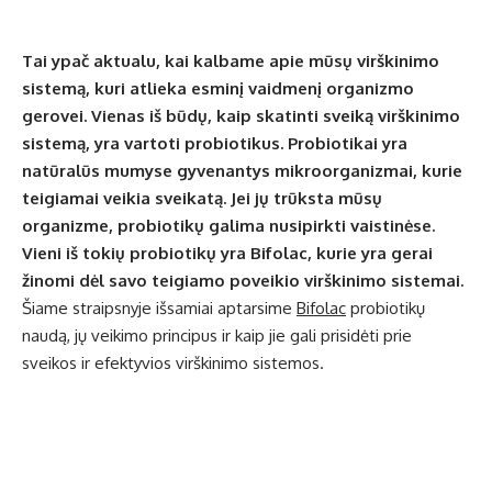
Tai ypač aktualu, kai kalbame apie mūsų virškinimo
sistemą, kuri atlieka esminį vaidmenį organizmo
gerovei. Vienas iš būdų, kaip skatinti sveiką virškinimo
sistemą, yra vartoti probiotikus. Probiotikai yra
natūralūs mumyse gyvenantys mikroorganizmai, kurie
teigiamai veikia sveikatą. Jei jų trūksta mūsų
organizme, probiotikų galima nusipirkti vaistinėse.
Vieni iš tokių probiotikų yra Bifolac, kurie yra gerai
žinomi dėl savo teigiamo poveikio virškinimo sistemai.
Šiame straipsnyje išsamiai aptarsime
Bifolac
probiotikų
naudą, jų veikimo principus ir kaip jie gali prisidėti prie
sveikos ir efektyvios virškinimo sistemos.