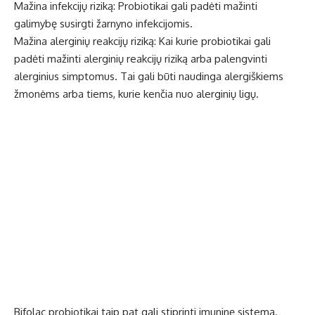
Mažina infekcijų riziką: Probiotikai gali padėti mažinti
galimybę susirgti žarnyno infekcijomis.
Mažina alerginių reakcijų riziką: Kai kurie probiotikai gali
padėti mažinti alerginių reakcijų riziką arba palengvinti
alerginius simptomus. Tai gali būti naudinga alergiškiems
žmonėms arba tiems, kurie kenčia nuo alerginių ligų.
Bifolac probiotikai taip pat gali stiprinti imuninę sistemą.