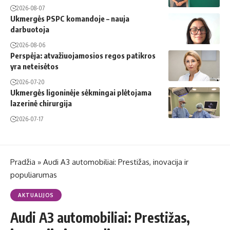
2026-08-07
Ukmergės PSPC komandoje – nauja
darbuotoja
2026-08-06
Perspėja: atvažiuojamosios regos patikros
yra neteisėtos
2026-07-20
Ukmergės ligoninėje sėkmingai plėtojama
lazerinė chirurgija
2026-07-17
Pradžia
»
Audi A3 automobiliai: Prestižas, inovacija ir
populiarumas
AKTUALIJOS
Audi A3 automobiliai: Prestižas,