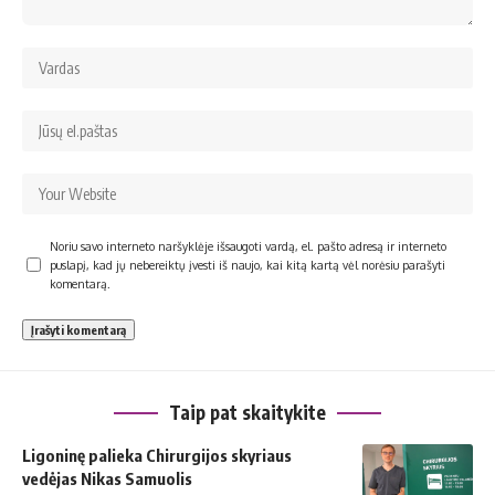
Noriu savo interneto naršyklėje išsaugoti vardą, el. pašto adresą ir interneto
puslapį, kad jų nebereiktų įvesti iš naujo, kai kitą kartą vėl norėsiu parašyti
komentarą.
Taip pat skaitykite
Ligoninę palieka Chirurgijos skyriaus
vedėjas Nikas Samuolis