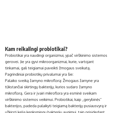
Kam reikalingi probiotikai?
Probiotikai yra naudingi organizmui, ypač
virškinimo sistemos
gerovei
. Jie yra gyvi mikroorganizmai, kurie, vartojant
tinkamai, gali teigiamai paveikti žmogaus sveikatą.
Pagrindiniai probiotikų privalumai yra šie:
Palaiko sveiką žarnyno mikroflorą: Žmogaus žarnyne yra
tūkstančiai skirtingų bakterijų, kurios sudaro žarnyno
mikroflorą. Gera ir įvairi mikroflora yra esminė sveikam
virškinimo sistemos veikimui. Probiotikai, kaip „gerybinės”
bakterijos, padeda palaikyti teigiamą bakterijų pusiausvyrą ir
užkirsti kelią kenksmingų bakterijų augimui, taip prisidedant