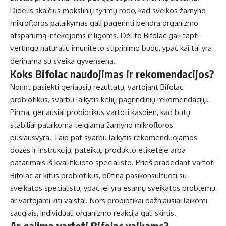
Didelis skaičius mokslinių tyrimų rodo, kad sveikos žarnyno
mikrofloros palaikymas gali pagerinti bendrą organizmo
atsparumą infekcijoms ir ligoms. Dėl to Bifolac gali tapti
vertingu natūraliu imuniteto stiprinimo būdu, ypač kai tai yra
derinama su sveika gyvensena.
Koks Bifolac naudojimas ir rekomendacijos?
Norint pasiekti geriausių rezultatų, vartojant Bifolac
probiotikus, svarbu laikytis kelių pagrindinių rekomendacijų.
Pirma, geriausiai probiotikus vartoti kasdien, kad būtų
stabiliai palaikoma teigiama žarnyno mikrofloros
pusiausvyra. Taip pat svarbu laikytis rekomenduojamos
dozės ir instrukcijų, pateiktų produkto etiketėje arba
patarimais iš kvalifikuoto specialisto. Prieš pradedant vartoti
Bifolac ar kitus probiotikus, būtina pasikonsultuoti su
sveikatos specialistu, ypač jei yra esamų sveikatos problemų
ar vartojami kiti vaistai. Nors probiotikai dažniausiai laikomi
saugiais, individuali organizmo reakcija gali skirtis.