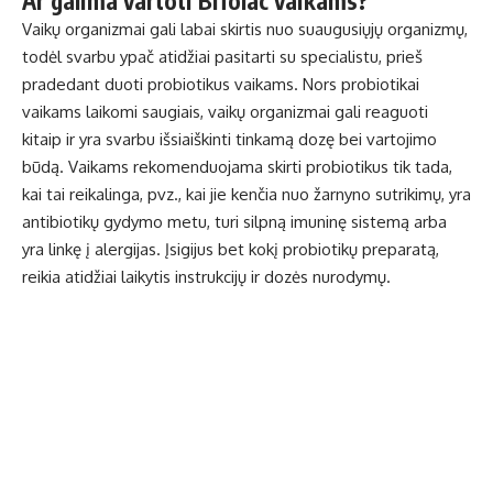
Ar galima vartoti Bifolac vaikams?
Vaikų organizmai gali labai skirtis nuo suaugusiųjų organizmų,
todėl svarbu ypač atidžiai pasitarti su specialistu, prieš
pradedant duoti probiotikus vaikams. Nors probiotikai
vaikams laikomi saugiais, vaikų organizmai gali reaguoti
kitaip ir yra svarbu išsiaiškinti tinkamą dozę bei vartojimo
būdą. Vaikams rekomenduojama skirti probiotikus tik tada,
kai tai reikalinga, pvz., kai jie kenčia nuo žarnyno sutrikimų, yra
antibiotikų gydymo metu, turi silpną imuninę sistemą arba
yra linkę į alergijas. Įsigijus bet kokį probiotikų preparatą,
reikia atidžiai laikytis instrukcijų ir dozės nurodymų.