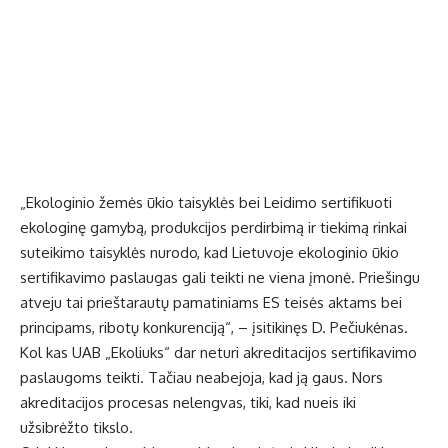
„Ekologinio žemės ūkio taisyklės bei Leidimo sertifikuoti
ekologinę gamybą, produkcijos perdirbimą ir tiekimą rinkai
suteikimo taisyklės nurodo, kad Lietuvoje ekologinio ūkio
sertifikavimo paslaugas gali teikti ne viena įmonė. Priešingu
atveju tai prieštarautų pamatiniams ES teisės aktams bei
principams, ribotų konkurenciją“, – įsitikinęs D. Pečiukėnas.
Kol kas UAB „Ekoliuks“ dar neturi akreditacijos sertifikavimo
paslaugoms teikti. Tačiau neabejoja, kad ją gaus. Nors
akreditacijos procesas nelengvas, tiki, kad nueis iki
užsibrėžto tikslo.