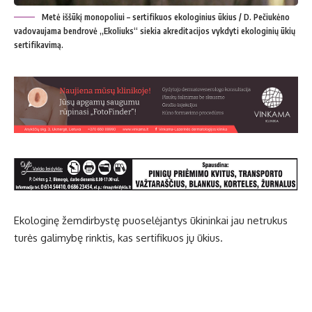
Metė iššūkį monopoliui – sertifikuos ekologinius ūkius / D. Pečiukėno
vadovaujama bendrovė „Ekoliuks“ siekia akreditacijos vykdyti ekologinių ūkių
sertifikavimą.
Ekologinę žemdirbystę puoselėjantys ūkininkai jau netrukus
turės galimybę rinktis, kas sertifikuos jų ūkius.