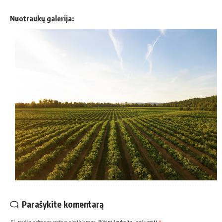
Nuotraukų galerija:
Parašykite komentarą
El. pašto adresas nebus skelbiamas.
Būtini laukeliai pažymėti
*