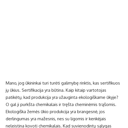
Mano, jog ūkininkai turi turėti galimybę rinktis, kas sertifikuos
jų ūkius. Sertifikacija yra būtina. Kaip kitaip vartotojas
patikėtų, kad produkcija yra užauginta ekologiškame ūkyje?
O gal ji purkšta chemikalais ir tręšta cheminėmis trąšomis.
Ekologiška žemės ūkio produkcija yra brangesnė, jos
derlingumas yra mažesnis, nes su ligomis ir kenkėjais
neleistina kovoti chemikalais. Kad suvienodintų sąlygas