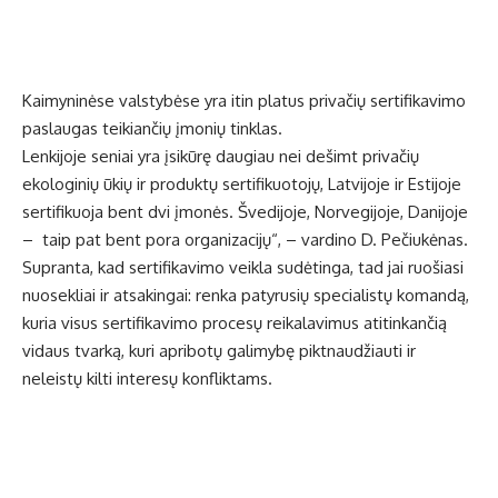
Kaimyninėse valstybėse yra itin platus privačių sertifikavimo
paslaugas teikiančių įmonių tinklas.
Lenkijoje seniai yra įsikūrę daugiau nei dešimt privačių
ekologinių ūkių ir produktų sertifikuotojų, Latvijoje ir Estijoje
sertifikuoja bent dvi įmonės. Švedijoje, Norvegijoje, Danijoje
– taip pat bent pora organizacijų“, – vardino D. Pečiukėnas.
Supranta, kad sertifikavimo veikla sudėtinga, tad jai ruošiasi
nuosekliai ir atsakingai: renka patyrusių specialistų komandą,
kuria visus sertifikavimo procesų reikalavimus atitinkančią
vidaus tvarką, kuri apribotų galimybę piktnaudžiauti ir
neleistų kilti interesų konfliktams.