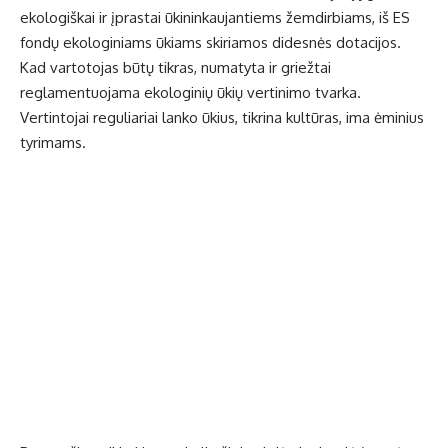
ekologiškai ir įprastai ūkininkaujantiems žemdirbiams, iš ES
fondų ekologiniams ūkiams skiriamos didesnės dotacijos.
Kad vartotojas būtų tikras, numatyta ir griežtai
reglamentuojama ekologinių ūkių vertinimo tvarka.
Vertintojai reguliariai lanko ūkius, tikrina kultūras, ima ėminius
tyrimams.