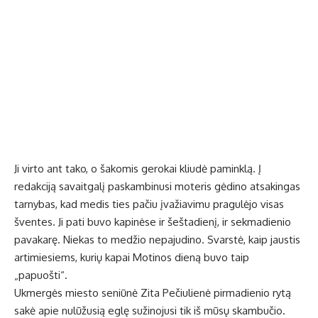
Ji virto ant tako, o šakomis gerokai kliudė paminklą. Į
redakciją savaitgalį paskambinusi moteris gėdino atsakingas
tarnybas, kad medis ties pačiu įvažiavimu pragulėjo visas
šventes. Ji pati buvo kapinėse ir šeštadienį, ir sekmadienio
pavakarę. Niekas to medžio nepajudino. Svarstė, kaip jaustis
artimiesiems, kurių kapai Motinos dieną buvo taip
„papuošti“.
Ukmergės miesto seniūnė Zita Pečiulienė pirmadienio rytą
sakė apie nulūžusią eglę sužinojusi tik iš mūsų skambučio.