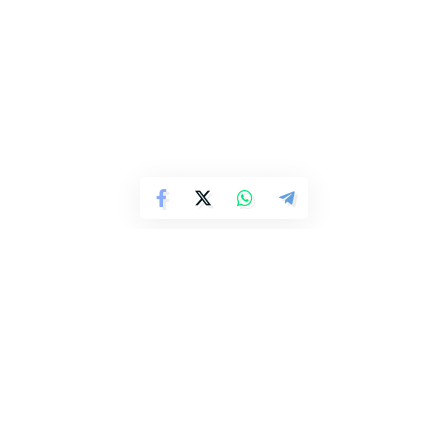
Tikino, kad niekas per visas šventes apie įvykį nepranešė.
Pažadėjo, kad medis bus išgabentas, o aplinka sutvarkyta.
Taip pat apgailestavo, kad krentantis medis smarkiai
apgadino kapų paminklą.
Kadangi medis virto pats, o ne atliekant pjovimo darbus,
tokių nuostolių niekas žmonėms nekompensuos. Nebent