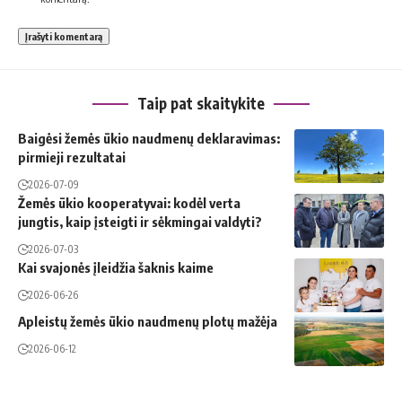
Taip pat skaitykite
Baigėsi žemės ūkio naudmenų deklaravimas:
pirmieji rezultatai
2026-07-09
Žemės ūkio kooperatyvai: kodėl verta
jungtis, kaip įsteigti ir sėkmingai valdyti?
2026-07-03
Kai svajonės įleidžia šaknis kaime
2026-06-26
Apleistų žemės ūkio naudmenų plotų mažėja
2026-06-12