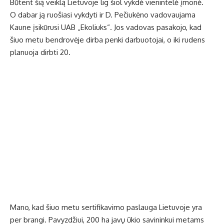
Būtent šią veiklą Lietuvoje lig šiol vykdė vienintelė įmonė.
O dabar ją ruošiasi vykdyti ir D. Pečiukėno vadovaujama
Kaune įsikūrusi UAB „Ekoliuks“. Jos vadovas pasakojo, kad
šiuo metu bendrovėje dirba penki darbuotojai, o iki rudens
planuoja dirbti 20.
Mano, kad šiuo metu sertifikavimo paslauga Lietuvoje yra
per brangi. Pavyzdžiui, 200 ha javų ūkio savininkui metams