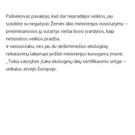
Pašnekovas pasakojo, kad dar nepradėjus veiklos, jau
susidūrė su negatyviu Žemės ūkio ministerijos nusistatymu –
preliminariosios jų sutartys viešai buvo įvardytos, kaip
neteisėtos veiklos pradžia.
Ir nenuostabu, nes jau du dešimtmečius ekologinių
reikalavimų laikymąsi prižiūri ministerijos kuruojama įmonė.
„Tokia valstybės įtaka ekologinių ūkių sertifikavimo srityje –
unikalus atvejis Europoje.