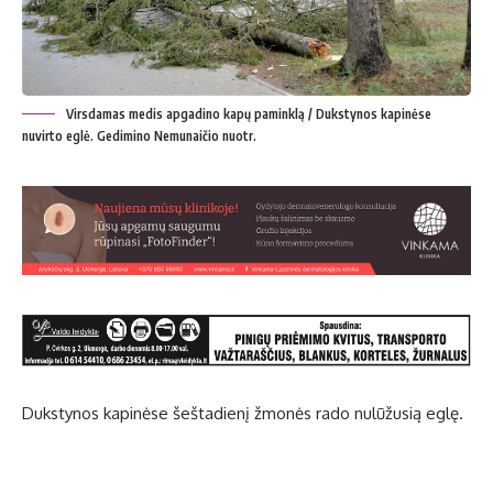
Virsdamas medis apgadino kapų paminklą / Dukstynos kapinėse
nuvirto eglė. Gedimino Nemunaičio nuotr.
Dukstynos kapinėse šeštadienį žmonės rado nulūžusią eglę.