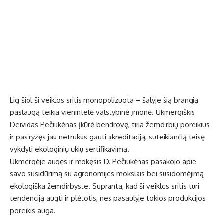
Lig šiol ši veiklos sritis monopolizuota – šalyje šią brangią
paslaugą teikia vienintelė valstybinė įmonė. Ukmergiškis
Deividas Pečiukėnas įkūrė bendrovę, tiria žemdirbių poreikius
ir pasiryžęs jau netrukus gauti akreditaciją, suteikiančią teisę
vykdyti ekologinių ūkių sertifikavimą.
Ukmergėje augęs ir mokęsis D. Pečiukėnas pasakojo apie
savo susidūrimą su agronomijos mokslais bei susidomėjimą
ekologiška žemdirbyste. Supranta, kad ši veiklos sritis turi
tendenciją augti ir plėtotis, nes pasaulyje tokios produkcijos
poreikis auga.