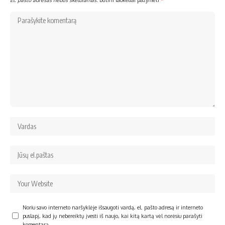
Noriu savo interneto naršyklėje išsaugoti vardą, el. pašto adresą ir interneto
puslapį, kad jų nebereiktų įvesti iš naujo, kai kitą kartą vėl norėsiu parašyti
komentarą.