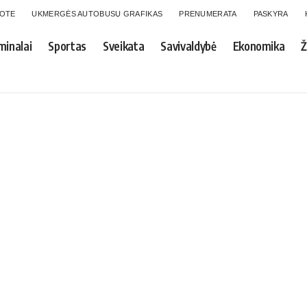
GOTE
UKMERGĖS AUTOBUSŲ GRAFIKAS
PRENUMERATA
PASKYRA
minalai
Sportas
Sveikata
Savivaldybė
Ekonomika
Ž