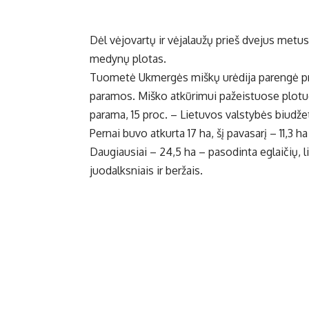
Dėl vėjovartų ir vėjalaužų prieš dvejus metus 
medynų plotas.
Tuometė Ukmergės miškų urėdija parengė pr
paramos. Miško atkūrimui pažeistuose plotuo
parama, 15 proc. – Lietuvos valstybės biudže
Pernai buvo atkurta 17 ha, šį pavasarį – 11,3 ha
Daugiausiai – 24,5 ha – pasodinta eglaičių, l
juodalksniais ir beržais.