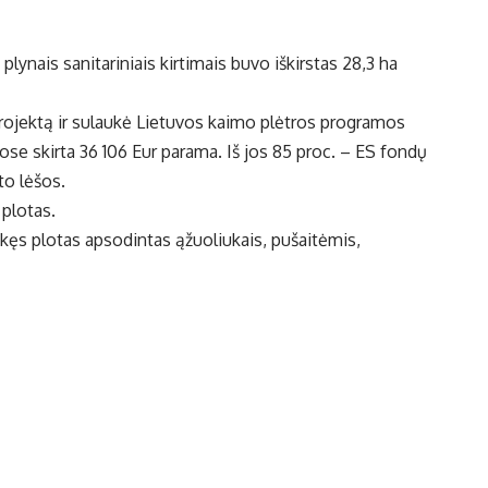
plynais sanitariniais kirtimais buvo iškirstas 28,3 ha
ojektą ir sulaukė Lietuvos kaimo plėtros programos
se skirta 36 106 Eur parama. Iš jos 85 proc. – ES fondų
to lėšos.
 plotas.
ikęs plotas apsodintas ąžuoliukais, pušaitėmis,