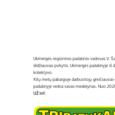
Ukmergės regioninio padalinio vadovas V. Ša
didžiausias pokytis. Ukmergės padalinyje iš 
kolektyvo.
Kitų metų pabaigoje darbuotojų greičiausiai 
padalinyje veikia savas medelynas. Nuo 2020
UŽ inf.