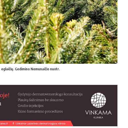
 eglaičių. Gedimino Nemunaičio nuotr.