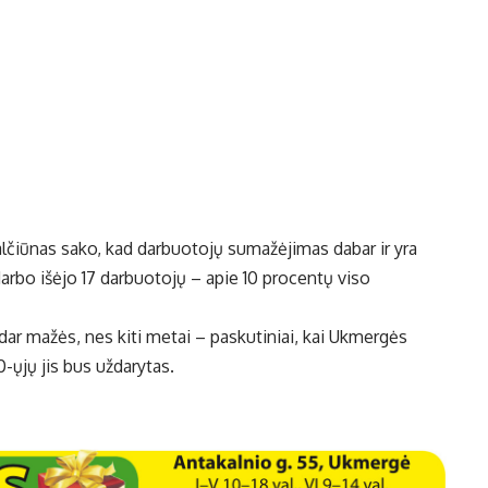
lčiūnas sako, kad darbuotojų sumažėjimas dabar ir yra
darbo išėjo 17 darbuotojų – apie 10 procentų viso
dar mažės, nes kiti metai – paskutiniai, kai Ukmergės
-ųjų jis bus uždarytas.