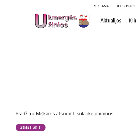
REKLAMA
JEI SUSIR
Aktualijos
Kri
Pradžia
»
Miškams atsodinti sulaukė paramos
ŽEMĖS ŪKIS