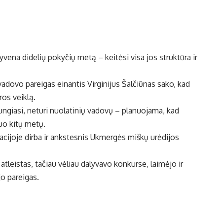
yvena didelių pokyčių metą – keitėsi visa jos struktūra ir
adovo pareigas einantis Virginijus Šalčiūnas sako, kad
ros veiklą.
 jungiasi, neturi nuolatinių vadovų – planuojama, kad
nuo kitų metų.
racijoje dirba ir ankstesnis Ukmergės miškų urėdijos
o atleistas, tačiau vėliau dalyvavo konkurse, laimėjo ir
o pareigas.