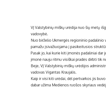
VĮ Valstybinių miškų urėdija nuo šių metų išg
vadovybė.
Nuo birželio Ukmergės regioninio padalinio v
pamažu įsivažiuojama į pasikeitusios struktū
Pasak jo, kai kurie kiti įmonės padaliniai dar
įmonė nauju ritmu visiškai pradės dirbti tik 
Beje, VĮ Valstybinių miškų urėdijos administ
vadovas Vigantas Kraujalis.
Kaip ir visi kiti urėdai, dėl pertvarkos jis buv
dabar užima Medienos ruošos skyriaus vedėj