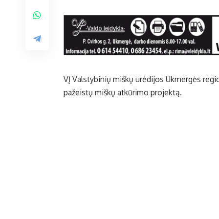
VĮ Valstybinių miškų urėdijos Ukmergės regio
pažeistų miškų atkūrimo projektą.