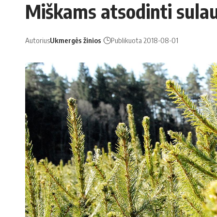
Miškams atsodinti sula
Autorius
Ukmergės žinios
Publikuota 2018-08-01