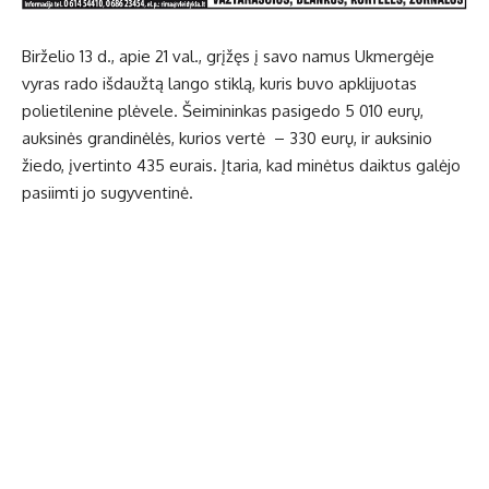
Birželio 13 d., apie 21 val., grįžęs į savo namus Ukmergėje
vyras rado išdaužtą lango stiklą, kuris buvo apklijuotas
polietilenine plėvele. Šeimininkas pasigedo 5 010 eurų,
auksinės grandinėlės, kurios vertė – 330 eurų, ir auksinio
žiedo, įvertinto 435 eurais. Įtaria, kad minėtus daiktus galėjo
pasiimti jo sugyventinė.