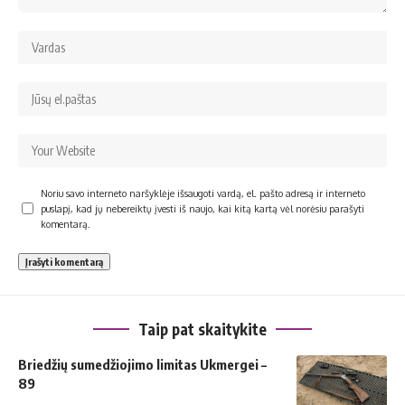
Noriu savo interneto naršyklėje išsaugoti vardą, el. pašto adresą ir interneto
puslapį, kad jų nebereiktų įvesti iš naujo, kai kitą kartą vėl norėsiu parašyti
komentarą.
Taip pat skaitykite
Briedžių sumedžiojimo limitas Ukmergei –
89