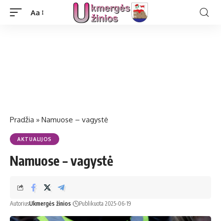
Aa
Pradžia
»
Namuose – vagystė
AKTUALIJOS
Namuose – vagystė
Autorius
Ukmergės žinios
Publikuota 2025-06-19