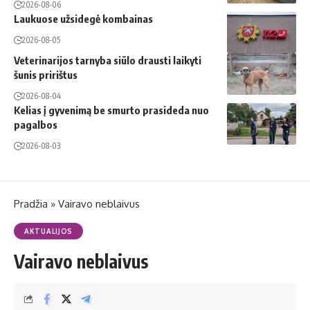
2026-08-06
Laukuose užsidegė kombainas
2026-08-05
Veterinarijos tarnyba siūlo drausti laikyti
šunis pririštus
2026-08-04
Kelias į gyvenimą be smurto prasideda nuo
pagalbos
2026-08-03
Pradžia
»
Vairavo neblaivus
AKTUALIJOS
Vairavo neblaivus