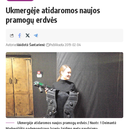
Ukmergėje atidaromos naujos
pramogų erdvės
Autorius
Vaidotė Šantarienė
Publikuota 2019-02-04
Ukmergėje atidaromos naujos pramogų erdvės / Nuotr. 1 Deimantė
Markevičiūtė pademonstravo lazerių žaidimo metu naudojamą