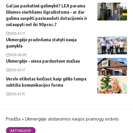
Gal jau paskutinė galimybė? LEA parama
šilumos siurbliams išgraibstoma – ar dar
galima suspėti pasinaudoti dotacijomis ir
sutaupyti net iki 90proc.?
2026-07-17
Ukmergėje pradedama statyti nauja
gamykla
2026-06-09
Ukmergėje – viena parduotuve mažiau
2026-03-17
Verslo etiketas keičiasi: kaip gėlės tampa
subtilia komunikacijos forma
2026-01-15
Pradžia
»
Ukmergėje atidaromos naujos pramogų erdvės
AKTUALIJOS