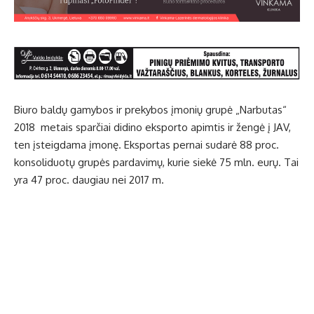
Biuro baldų gamybos ir prekybos įmonių grupė „Narbutas“
2018 metais sparčiai didino eksporto apimtis ir žengė į JAV,
ten įsteigdama įmonę. Eksportas pernai sudarė 88 proc.
konsoliduotų grupės pardavimų, kurie siekė 75 mln. eurų. Tai
yra 47 proc. daugiau nei 2017 m.