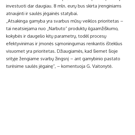
investuoti dar daugiau. 8 mln. eurų bus skirta įrenginiams
atnaujinti ir saulės jėgainės statybai.
„Atsakinga gamyba yra svarbus mūsų veiklos prioritetas –
tai neatsiejama nuo „Narbuto“ produktų ilgaamžiškumo,
kokybės ir daugelio kitų parametrų, todėl procesų
efektyvinimas ir įmonės sąmoningumas renkantis išteklius
visuomet yra prioritetas. Džiaugiamės, kad šiemet šioje
srityje žengiame svarbų žingsnį – ant gamybinio pastato
turėsime saulės jėgainę“, – komentuoja G. Vaitonytė.