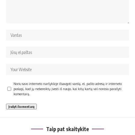
Noriu savo interneto naršyklėje išsaugoti vardą, el. pašto adresą ir interneto
puslapį, kad jų nebereiktų įvesti iš naujo, kai kitą kartą vėl norėsiu parašyti
komentarą.
Taip pat skaitykite