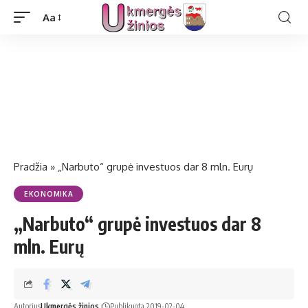
Aa
Pradžia
»
„Narbuto“ grupė investuos dar 8 mln. Eurų
EKONOMIKA
„Narbuto“ grupė investuos dar 8
mln. Eurų
Autorius
Ukmergės žinios
Publikuota 2019-02-04