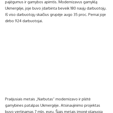
pajėgumus ir gamybos apimtis. Modernizavus gamyklą
Ukmergėje, joje buvo įdarbinta beveik 180 naujų darbuotojų.
Iš viso darbuotojų skaičius grupėje augo 35 proc. Pernai joje
dirbo 924 darbuotojai.
Praėjusiais metais „Narbutas“ modernizavo ir plėtė
gamybines patalpas Ukmergėje. Atsinaujinimo projektas
buvo vertinamas 7 mln. eurų. Šiais metais įmonė planuoja