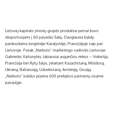
Lietuvių kapitalo įmonių grupės produktai pernai buvo
eksportuojami į 60 pasaulio šalių. Daugiausia baldų
parduodama Jungtinėje Karalystėje, Prancūzijoje taip pat
Lietuvoje. Pasak „Narbuto“ marketingo vadovės Lietuvoje
Gabrielės Vaitonytės, labiausiai augančios rinkos – Vokietija,
Prancūzija bei Rytų šalys, įskaitant Kazachstaną, Moldovą,
Ukrainą, Baltarusiją, Uzbekistaną, Armėniją, Gruziją.
„Narbuto“ baldus platina 600 prekybos partnerių visame
pasaulyje.