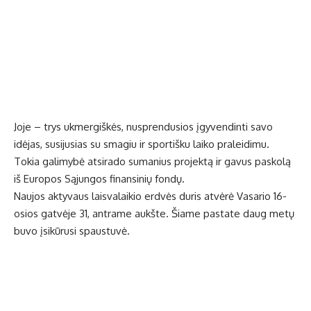
Joje – trys ukmergiškės, nusprendusios įgyvendinti savo
idėjas, susijusias su smagiu ir sportišku laiko praleidimu.
Tokia galimybė atsirado sumanius projektą ir gavus paskolą
iš Europos Sąjungos finansinių fondų.
Naujos aktyvaus laisvalaikio erdvės duris atvėrė Vasario 16-
osios gatvėje 31, antrame aukšte. Šiame pastate daug metų
buvo įsikūrusi spaustuvė.