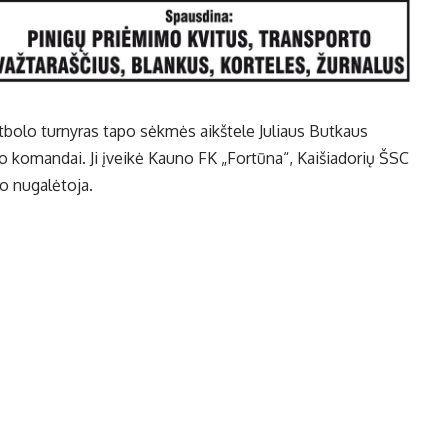
tbolo turnyras tapo sėkmės aikštele Juliaus Butkaus
 komandai. Ji įveikė Kauno FK „Fortūna“, Kaišiadorių ŠSC
o nugalėtoja.