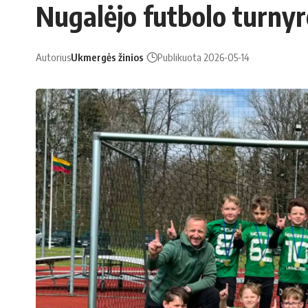
Nugalėjo futbolo turnyr
Autorius
Ukmergės žinios
Publikuota 2026-05-14