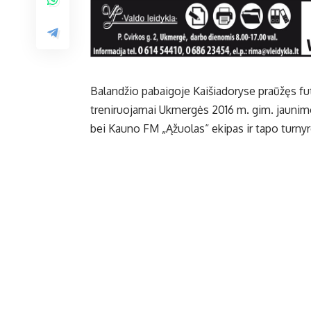
Balandžio pabaigoje Kaišiadoryse praūžęs fu
treniruojamai Ukmergės 2016 m. gim. jaunimo
bei Kauno FM „Ąžuolas“ ekipas ir tapo turnyr