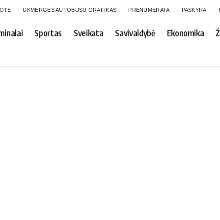
GOTE
UKMERGĖS AUTOBUSŲ GRAFIKAS
PRENUMERATA
PASKYRA
minalai
Sportas
Sveikata
Savivaldybė
Ekonomika
Ž