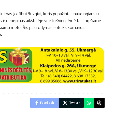
nimas Jokūbui Ruzgiui, kuris pripažintas naudingiausiu
ir gebėjimas aikštelėje veikti išvien lėmė tai, jog šiame
eikiamu metu. Šis pasirodymas suteiks komandai
e.
Facebook
Twitter