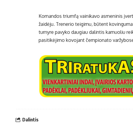
Komandos triumfą vainikavo asmeninis įverti
žaidėju. Trenerio teigimu, būtent kovingumas 
turnyre pavyko daugiau dalintis kamuoliu r
pasitikėjimo kovojant čempionato varžybos
Dalintis