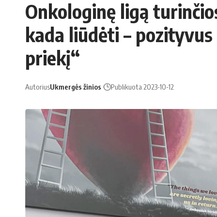
Onkologinę ligą turinči
kada liūdėti – pozityvu
priekį“
Autorius
Ukmergės žinios
Publikuota 2023-10-12