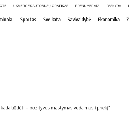
GOTE
UKMERGĖS AUTOBUSŲ GRAFIKAS
PRENUMERATA
PASKYRA
minalai
Sportas
Sveikata
Savivaldybė
Ekonomika
Ž
 kada liūdėti – pozityvus mąstymas veda mus į priekį“