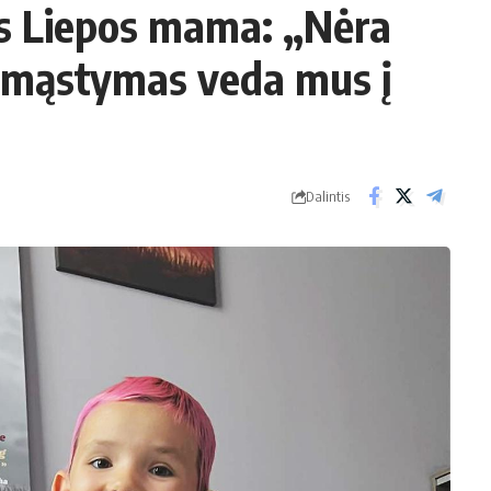
os Liepos mama: „Nėra
s mąstymas veda mus į
Dalintis