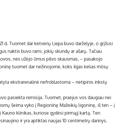
21 d. Tuomet dar ketverių Liepa buvo darželyje, o grįžusi
gus naktis buvo rami, jokių skundų ar ašarų. Tačiau
iš lovos, nes užėjo ūmus pilvo skausmas, – pasakojo
igoninę tuomet dar nežinojome, koks ilgas kelias mūsų
tatyta ekstrarenalinė nefroblastoma – netipinis inkstų
vo pasiekta remisija. Tuomet, praėjus vos daugiau nei
ausmų šeima vyko į Regioninę Mažeikių ligoninę, iš ten – į
į Kauno klinikas, kuriose gydėsi pirmąjį kartą. Ten
tsinaujino ir yra aptiktas naujas 10 centimetrų darinys.