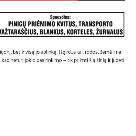
igonį, bet ir visą jo aplinką. Išgirdus tai, rodos, žemė ima
kad neturi jokio pasirinkimo – tik priimti šią žinią ir judėti