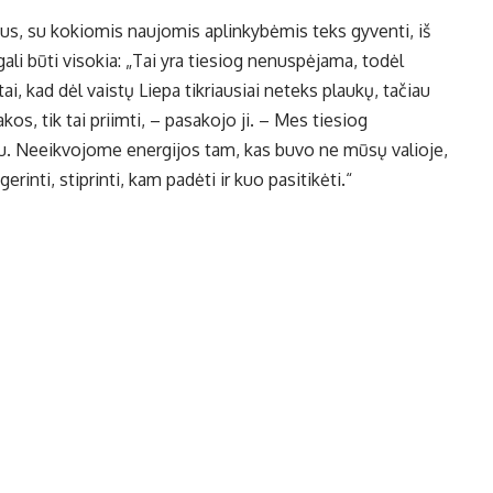
jus, su kokiomis naujomis aplinkybėmis teks gyventi, iš
gali būti visokia: „Tai yra tiesiog nenuspėjama, todėl
i, kad dėl vaistų Liepa tikriausiai neteks plaukų, tačiau
os, tik tai priimti, – pasakojo ji. – Mes tiesiog
tu. Neeikvojome energijos tam, kas buvo ne mūsų valioje,
gerinti, stiprinti, kam padėti ir kuo pasitikėti.“