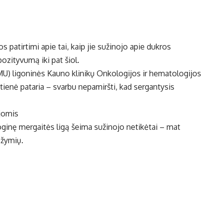
 patirtimi apie tai, kaip jie sužinojo apie dukros
pozityvumą iki pat šiol.
U) ligoninės Kauno klinikų Onkologijos ir hematologijos
ienė pataria – svarbu nepamiršti, kad sergantysis
jomis
ginę mergaitės ligą šeima sužinojo netikėtai – mat
ožymių.