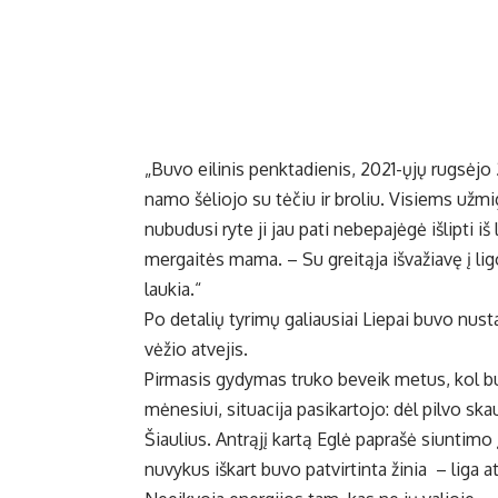
„Buvo eilinis penktadienis, 2021-ųjų rugsėjo 
namo šėliojo su tėčiu ir broliu. Visiems užmi
nubudusi ryte ji jau pati nebepajėgė išlipti 
mergaitės mama. – Su greitąja išvažiavę į l
laukia.“
Po detalių tyrimų galiausiai Liepai buvo nus
vėžio atvejis.
Pirmasis gydymas truko beveik metus, kol bu
mėnesiui, situacija pasikartojo: dėl pilvo sk
Šiaulius. Antrąjį kartą Eglė paprašė siuntimo 
nuvykus iškart buvo patvirtinta žinia – liga a