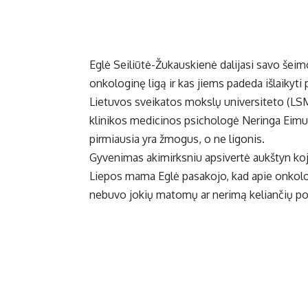
Eglė Seiliūtė-Žukauskienė dalijasi savo šeimos
onkologinę ligą ir kas jiems padeda išlaikyti 
Lietuvos sveikatos mokslų universiteto (LSM
klinikos medicinos psichologė Neringa Eimut
pirmiausia yra žmogus, o ne ligonis.
Gyvenimas akimirksniu apsivertė aukštyn ko
Liepos mama Eglė pasakojo, kad apie onkolo
nebuvo jokių matomų ar nerimą keliančių p