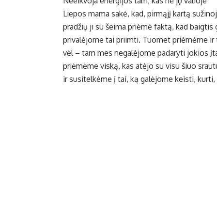
Neeikvoja energijos tam, kas ne jų valioje
Liepos mama sakė, kad, pirmąjį kartą sužino
pradžių ji su šeima priėmė faktą, kad baigtis 
privalėjome tai priimti. Tuomet priėmėme ir ta
vėl – tam mes negalėjome padaryti jokios įtak
priėmėme viską, kas atėjo su visu šiuo srau
ir susitelkėme į tai, ką galėjome keisti, kurti, 