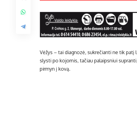
Vėžys – tai diagnozė, sukrečianti ne tik patį l
slysti po kojomis, tačiau palaipsniui supranti, 
pirmyn į kovą.