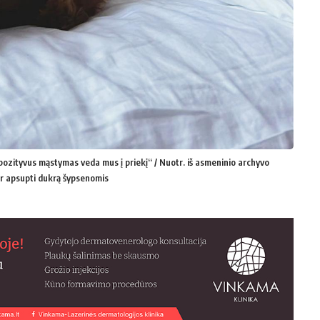
 pozityvus mąstymas veda mus į priekį“ / Nuotr. iš asmeninio archyvo
ir apsupti dukrą šypsenomis