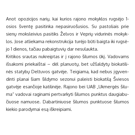
Anot opo­zi­ci­jos na­rių, kai ku­rios ra­jo­no mo­kyk­los rug­sė­jo 1-
osios šven­tę pa­si­tin­ka ne­pa­si­ruo­šu­sios. Su pa­sto­liais prie
sie­nų moks­lei­vius pa­si­tiks Žel­vos ir Vep­rių vi­du­ri­nės mo­kyk­
los. Jo­se at­lie­ka­ma re­konst­ruk­ci­ja tu­rė­jo bū­ti baig­ta iki rug­sė­
jo 1 die­nos, ta­čiau pa­baig­tu­vių dar ne­su­lauk­ta.
Kri­ti­kos srau­tas nu­kreip­tas ir į ra­jo­no ši­lu­mos ūkį. Va­do­vams
iš­sa­ko­mi prie­kaiš­tai – dėl pla­nuo­tų, bet už­šal­dy­tų bio­ka­ti­li­
nės sta­ty­bų Del­tu­vos gat­vė­je. Tei­gia­ma, kad ne­bus įgy­ven­
din­ti pla­nai šiam šil­dy­mo se­zo­nui pa­leis­ti bio­ka­ti­lą Švie­sos
gat­vė­je esan­čio­je ka­ti­li­nė­je. Ra­jo­no bei UAB „Uk­mer­gės ši­lu­
ma“ va­do­vai ra­gi­na­mi per­tvar­ky­ti ši­lu­mos punk­tus dau­gia­bu­
čiuo­se na­muo­se. Da­bar­ti­niuo­se ši­lu­mos punk­tuo­se ši­lu­mos
kie­kio pa­ro­dy­mai esą iš­krei­pia­mi.