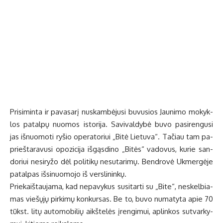
Pri­si­min­ta ir pa­va­sa­rį nu­skam­bė­ju­si bu­vu­sios Jau­ni­mo mo­kyk­
los pa­tal­pų nuo­mos is­to­ri­ja. Sa­vi­val­dy­bė bu­vo pa­si­ren­gu­si
jas iš­nuo­mo­ti ry­šio ope­ra­to­riui „Bi­tė Lie­tu­va“. Ta­čiau tam pa­
prieš­ta­ra­vu­si opo­zi­ci­ja iš­gąs­di­no „Bi­tės“ va­do­vus, ku­rie san­
do­riui ne­si­ry­žo dėl po­li­ti­kų ne­su­ta­ri­mų. Ben­dro­vė Uk­mer­gė­je
pa­tal­pas iš­si­nuo­mo­jo iš ver­sli­nin­kų.
Prie­kaiš­tau­ja­ma, kad ne­pa­vy­kus su­si­tar­ti su „Bi­te“, ne­skel­bia­
mas vie­šų­jų pir­ki­mų kon­kur­sas. Be to, bu­vo nu­ma­ty­ta apie 70
tūkst. li­tų au­to­mo­bi­lių aikš­te­lės įren­gi­mui, ap­lin­kos su­tvar­ky­