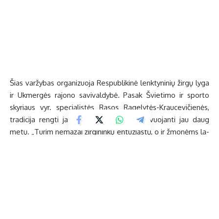
bai pa­tin­ka – lenk­ty­nės vi­sa­da pri­trau­kia daug žiū­ro­vų“, – sa­
kė ji.
Ne­ma­žai su­si­do­mė­ju­sių­jų į hi­pod­ro­mą pa­si­žiū­rė­ti žir­gų, pa­lai­
ky­ti va­žiuo­to­jų, pa­ben­drau­ti rin­ko­si ir pra­ei­tą šeš­ta­die­nį. Uk­
mer­giš­kiai šil­tai pa­lai­kė vi­sus lenk­ty­nių da­ly­vius – sa­vo kraš­to
at­sto­vus, nuo­lat pel­nan­čius pri­zus to­kio­se var­žy­bo­se, bei
sve­čius iš ki­tų ra­jo­nų ir net Lat­vi­jos.
Lenk­ty­nių tra­so­je skrie­jo ir pa­ty­rę va­de­lio­to­jai, ir jau­no­sios
žir­gų spor­to en­tu­zias­tės. Var­žy­bo­se da­ly­va­vo 2010, 2011 me­
tais gi­mę bei su­au­gę žir­gai. Var­žy­ta­si dėl pi­ni­gi­nių „Uk­mer­gės
me­ro“, „Uk­mer­gės kraš­to“, ki­tų pri­zų. Tarp juos įstei­gu­sių­jų –
ra­jo­no sa­vi­val­dy­bė, ūki­nin­kas Ed­var­das Vins­kus, Res­pub­li­ki­nė
lenk­ty­ni­nių žir­gų ly­ga, UAB „Sta­ty­bos mon­ta­vi­mo dar­bai“, ki­
tos įmo­nės.