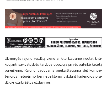
Uk­mer­gės ra­jo­no val­džią vie­nu ar ki­tu klau­si­mu nuo­lat kri­ti­
kuo­jan­ti sa­vi­val­dy­bės ta­ry­bos opo­zi­ci­ja jai vėl pa­tei­kė ke­le­tą
pa­reiš­ki­mų. Ra­jo­no va­do­vams prie­kaiš­tau­ja­ma dėl kom­pe­
ten­ci­jos ne­tu­rė­ji­mo bei ne­veik­lu­mo vyk­dant ka­den­ci­jos pra­
džio­je už­si­brėž­tus už­da­vi­nius.