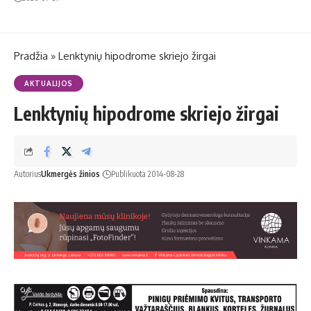
Pradžia
»
Lenktynių hipodrome skriejo žirgai
AKTUALIJOS
Lenktynių hipodrome skriejo žirgai
Autorius
Ukmergės žinios
Publikuota 2014-08-28