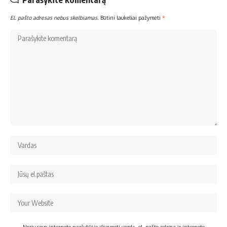
El. pašto adresas nebus skelbiamas.
Būtini laukeliai pažymėti
*
Noriu savo interneto naršyklėje išsaugoti vardą, el. pašto adresą ir interneto