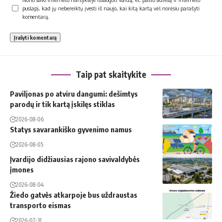
puslapį, kad jų nebereiktų įvesti iš naujo, kai kitą kartą vėl norėsiu parašyti
komentarą.
Taip pat skaitykite
Paviljonas po atviru dangumi: dešimtys
parodų ir tik kartą įskilęs stiklas
2026-08-06
Statys savarankiško gyvenimo namus
2026-08-05
Įvardijo didžiausias rajono savivaldybės
įmones
2026-08-04
Žiedo gatvės atkarpoje bus uždraustas
transporto eismas
2026-07-31