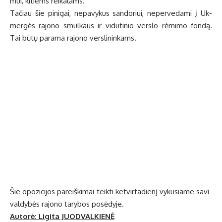
mui, ki­tiems rei­ka­lams.
Ta­čiau šie pi­ni­gai, ne­pa­vy­kus san­do­riui, ne­per­ve­da­mi į Uk­
mer­gės ra­jo­no smul­kaus ir vi­du­ti­nio ver­slo rė­mi­mo fon­dą.
Tai bū­tų pa­ra­ma ra­jo­no ver­sli­nin­kams.
Šie opo­zi­ci­jos pa­reiš­ki­mai teik­ti ket­vir­ta­die­nį vy­ku­sia­me sa­vi­
val­dy­bės ra­jo­no ta­ry­bos po­sė­dy­je.
Autorė: Li­gi­ta JUODVALKIENĖ