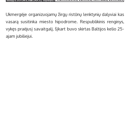
Uk­mer­gė­je or­ga­ni­zuo­ja­mų žir­gų ris­tū­nų lenk­ty­nių da­ly­viai kas
va­sa­rą su­si­tin­ka mies­to hi­pod­ro­me. Res­pub­li­ki­nis ren­gi­nys,
vy­kęs pra­ėju­sį sa­vait­ga­lį, šį­kart bu­vo skir­tas Bal­ti­jos ke­lio 25-
ajam ju­bi­lie­jui.