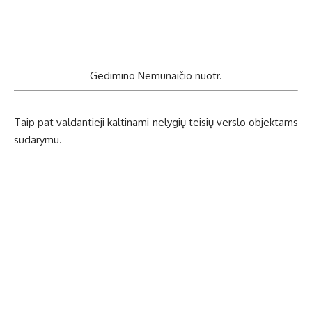
Ge­di­mi­no Ne­mu­nai­čio nuotr.
Taip pat val­dan­tie­ji kal­ti­na­mi ne­ly­gių tei­sių ver­slo ob­jek­tams
su­da­ry­mu.