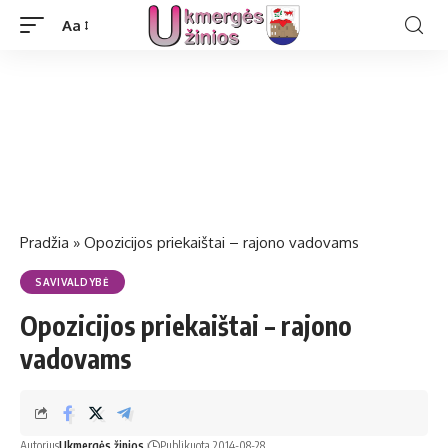
Aa
Pradžia
»
Opozicijos priekaištai – rajono vadovams
SAVIVALDYBĖ
Opozicijos priekaištai – rajono
vadovams
Autorius
Ukmergės žinios
Publikuota 2014-08-28