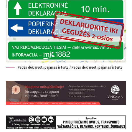
Padės deklaruoti pajamas ir turtą / Padės deklaruoti pajamas ir turtą