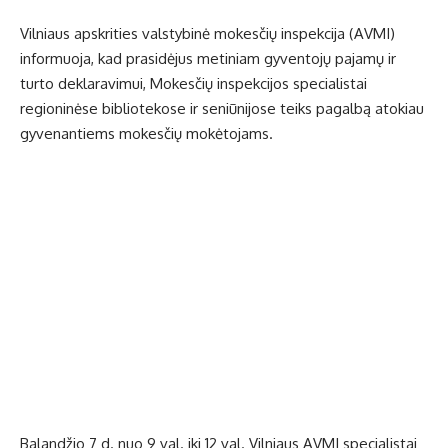
Vilniaus apskrities valstybinė mokesčių inspekcija (AVMI)
informuoja, kad prasidėjus metiniam gyventojų pajamų ir
turto deklaravimui, Mokesčių inspekcijos specialistai
regioninėse bibliotekose ir seniūnijose teiks pagalbą atokiau
gyvenantiems mokesčių mokėtojams.
Balandžio 7 d. nuo 9 val. iki 12 val. Vilniaus AVMI specialistai