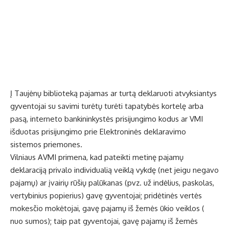
Į Taujėnų biblioteką pajamas ar turtą deklaruoti atvyksiantys
gyventojai su savimi turėtų turėti tapatybės kortelę arba
pasą, interneto bankininkystės prisijungimo kodus ar VMI
išduotas prisijungimo prie Elektroninės deklaravimo
sistemos priemones.
Vilniaus AVMI primena, kad pateikti metinę pajamų
deklaraciją privalo individualią veiklą vykdę (net jeigu negavo
pajamų) ar įvairių rūšių palūkanas (pvz. už indėlius, paskolas,
vertybinius popierius) gavę gyventojai; pridėtinės vertės
mokesčio mokėtojai, gavę pajamų iš žemės ūkio veiklos (
nuo sumos); taip pat gyventojai, gavę pajamų iš žemės