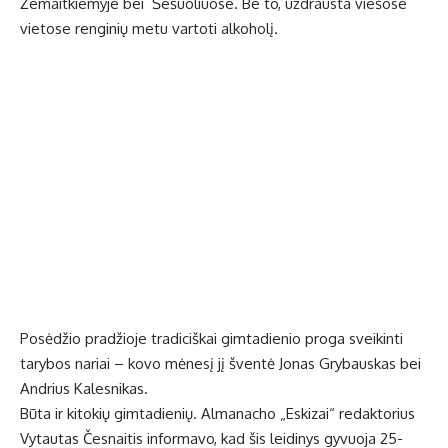
Žemaitkiemyje bei Šešuoliuose. Be to, uždrausta viešose
vietose renginių metu vartoti alkoholį.
Posėdžio pradžioje tradiciškai gimtadienio proga sveikinti
tarybos nariai – kovo mėnesį jį šventė Jonas Grybauskas bei
Andrius Kalesnikas.
Būta ir kitokių gimtadienių. Almanacho „Eskizai“ redaktorius
Vytautas Česnaitis informavo, kad šis leidinys gyvuoja 25-