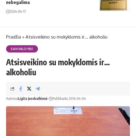
nebegalima
2024-04-17
Pradžia
»
Atsisveikino su mokyklomis ir… alkoholiu
SAVIVALDYBĖ
Atsisveikino su mokyklomis ir…
alkoholiu
Autorius
Ligita Juodvalkienė
Publikuota 2016-04-04