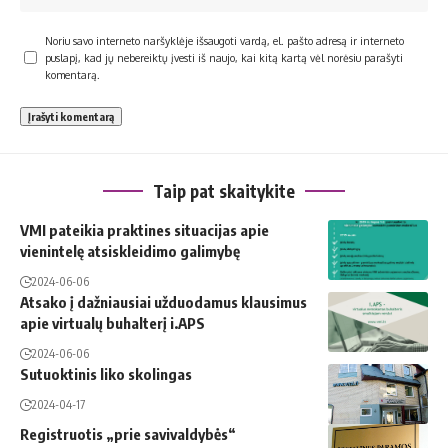
Noriu savo interneto naršyklėje išsaugoti vardą, el. pašto adresą ir interneto
puslapį, kad jų nebereiktų įvesti iš naujo, kai kitą kartą vėl norėsiu parašyti
komentarą.
Taip pat skaitykite
VMI pateikia praktines situacijas apie
vienintelę atsiskleidimo galimybę
2024-06-06
Atsako į dažniausiai užduodamus klausimus
apie virtualų buhalterį i.APS
2024-06-06
Sutuoktinis liko skolingas
2024-04-17
Registruotis „prie savivaldybės“