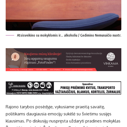
Atsisveikino su mokyklomis ir... alkoholiu / Gedimino Nemunaičio nuotr.
Rajono tarybos posėdyje, vykusiame praeitą savaitę,
politikams daugiausia emocijų sukėlė su švietimu susijęs
klausimas. Po diskusijų nuspręsta uždaryti pradines mokyklas