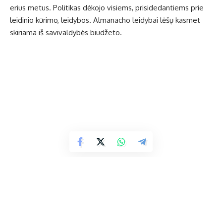
erius metus. Politikas dėkojo visiems, prisidedantiems prie
leidinio kūrimo, leidybos. Almanacho leidybai lėšų kasmet
skiriama iš savivaldybės biudžeto.
Iš piliečių tribūnos pasisakęs buvęs Žemaitkiemio mokyklos
direktorius Stasys Misiūnas. Kadangi savivaldybės darbo
grupė pateikė pasiūlymą uždaryti Želvos gimnazijos pradinio