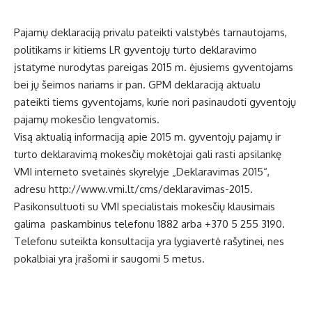
Pajamų deklaraciją privalu pateikti valstybės tarnautojams,
politikams ir kitiems LR gyventojų turto deklaravimo
įstatyme nurodytas pareigas 2015 m. ėjusiems gyventojams
bei jų šeimos nariams ir pan. GPM deklaraciją aktualu
pateikti tiems gyventojams, kurie nori pasinaudoti gyventojų
pajamų mokesčio lengvatomis.
Visą aktualią informaciją apie 2015 m. gyventojų pajamų ir
turto deklaravimą mokesčių mokėtojai gali rasti apsilankę
VMI interneto svetainės skyrelyje „Deklaravimas 2015“,
adresu http://www.vmi.lt/cms/deklaravimas-2015.
Pasikonsultuoti su VMI specialistais mokesčių klausimais
galima paskambinus telefonu 1882 arba +370 5 255 3190.
Telefonu suteikta konsultacija yra lygiavertė rašytinei, nes
pokalbiai yra įrašomi ir saugomi 5 metus.