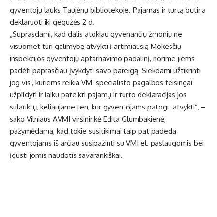
gyventojų lauks Taujėnų bibliotekoje. Pajamas ir turtą būtina
deklaruoti iki gegužės 2 d.
„Suprasdami, kad dalis atokiau gyvenančių žmonių ne
visuomet turi galimybę atvykti į artimiausią Mokesčių
inspekcijos gyventojų aptarnavimo padalinį, norime jiems
padėti paprasčiau įvykdyti savo pareigą. Siekdami užtikrinti,
jog visi, kuriems reikia VMI specialisto pagalbos teisingai
užpildyti ir laiku pateikti pajamų ir turto deklaracijas jos
sulauktų, keliaujame ten, kur gyventojams patogu atvykti“, –
sako Vilniaus AVMI viršininkė Edita Glumbakienė,
pažymėdama, kad tokie susitikimai taip pat padeda
gyventojams iš arčiau susipažinti su VMI el. paslaugomis bei
įgusti jomis naudotis savarankiškai.