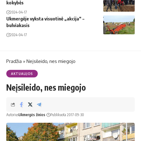
kokybės
2024-04-17
Ukmergėje vyksta visuotinė „akcija“ –
bulviakasis
2024-04-17
Pradžia
»
Neįsileido, nes miegojo
AKTUALIJOS
Neįsileido, nes miegojo
Autorius
Ukmergės žinios
Publikuota 2017-09-30