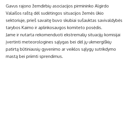
Gavus rajono žemdirbių asociacijos pirmininko Algirdo
Valaišos raštą dėl sudėtingos situacijos žemės ūkio
sektoriuje, prieš savaitę buvo skubiai sušauktas savivaldybės
tarybos Kaimo ir aplinkosaugos komiteto posėdis.
Jame ir nutarta rekomenduoti ekstremalių situacijų komisijai
įvertinti meteorologines sąlygas bei dėl jų ukmergiškių
patirtą būtiniausių gyvenimo ar veiklos sąlygų sutrikdymo
mastą bei priimti sprendimus.