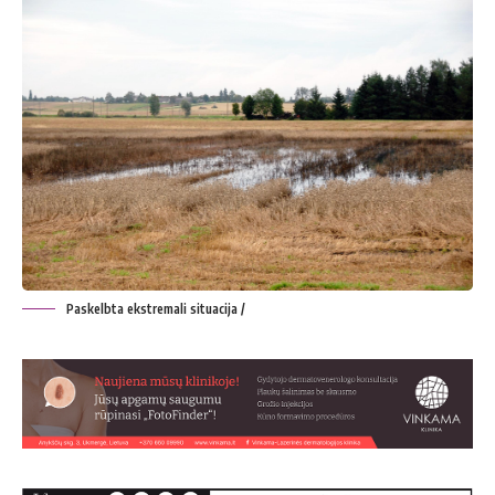
Paskelbta ekstremali situacija /