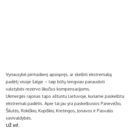
Vyriausybė pirmadienį apsispręs, ar skelbti ekstremalią
padėtį visoje šalyje – taip būtų lengviau panaudoti
valstybės rezervo likučius kompensacijoms.
Ukmergės rajonas tapo aštuntu Lietuvoje, kuriame paskelbta
ekstremali padėtis. Apie tai jau yra paskelbusios Panevėžio,
Šilutės, Rokiškio, Kupiškio, Kretingos, Jonavos ir Pasvalio
savivaldybės.
UŽ inf.