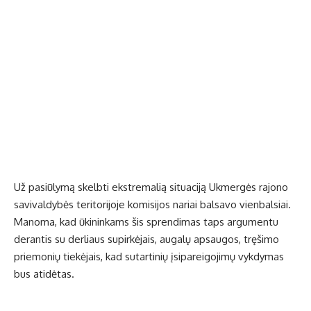
Už pasiūlymą skelbti ekstremalią situaciją Ukmergės rajono
savivaldybės teritorijoje komisijos nariai balsavo vienbalsiai.
Manoma, kad ūkininkams šis sprendimas taps argumentu
derantis su derliaus supirkėjais, augalų apsaugos, tręšimo
priemonių tiekėjais, kad sutartinių įsipareigojimų vykdymas
bus atidėtas.