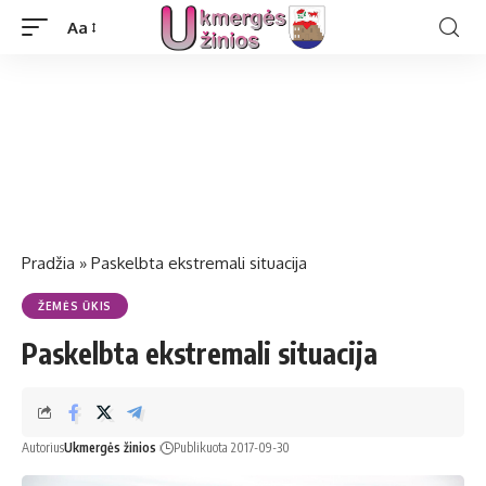
Aa
Pradžia
»
Paskelbta ekstremali situacija
ŽEMĖS ŪKIS
Paskelbta ekstremali situacija
Autorius
Ukmergės žinios
Publikuota 2017-09-30