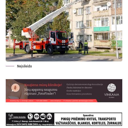
Neįsileido