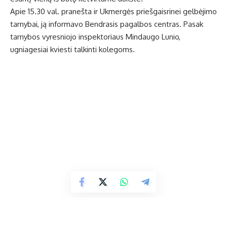
Apie 15.30 val. pranešta ir Ukmergės priešgaisrinei gelbėjimo
tarnybai, ją informavo Bendrasis pagalbos centras. Pasak
tarnybos vyresniojo inspektoriaus Mindaugo Lunio,
ugniagesiai kviesti talkinti kolegoms.
„Buvo gautas pranešimas, kad reikalinga pagalba medikams
ir policijai patekti į butą. Turim vykti tokiais atvejais, jei