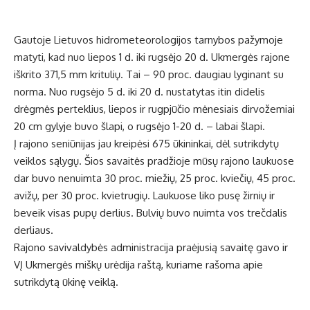
Gautoje Lietuvos hidrometeorologijos tarnybos pažymoje
matyti, kad nuo liepos 1 d. iki rugsėjo 20 d. Ukmergės rajone
iškrito 371,5 mm kritulių. Tai – 90 proc. daugiau lyginant su
norma. Nuo rugsėjo 5 d. iki 20 d. nustatytas itin didelis
drėgmės perteklius, liepos ir rugpjūčio mėnesiais dirvožemiai
20 cm gylyje buvo šlapi, o rugsėjo 1-20 d. – labai šlapi.
Į rajono seniūnijas jau kreipėsi 675 ūkininkai, dėl sutrikdytų
veiklos sąlygų. Šios savaitės pradžioje mūsų rajono laukuose
dar buvo nenuimta 30 proc. miežių, 25 proc. kviečių, 45 proc.
avižų, per 30 proc. kvietrugių. Laukuose liko pusę žirnių ir
beveik visas pupų derlius. Bulvių buvo nuimta vos trečdalis
derliaus.
Rajono savivaldybės administracija praėjusią savaitę gavo ir
VĮ Ukmergės miškų urėdija raštą, kuriame rašoma apie
sutrikdytą ūkinę veiklą.