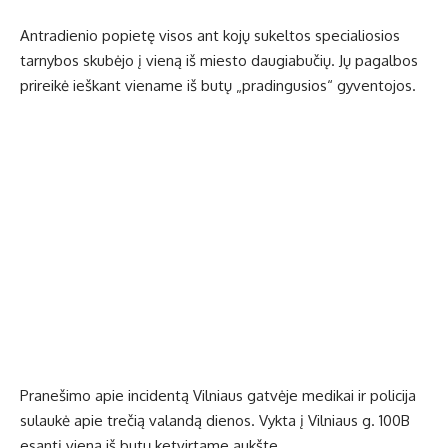
Antradienio popietę visos ant kojų sukeltos specialiosios
tarnybos skubėjo į vieną iš miesto daugiabučių. Jų pagalbos
prireikė ieškant viename iš butų „pradingusios“ gyventojos.
Pranešimo apie incidentą Vilniaus gatvėje medikai ir policija
sulaukė apie trečią valandą dienos. Vykta į Vilniaus g. 100B
esantį vieną iš butų ketvirtame aukšte.