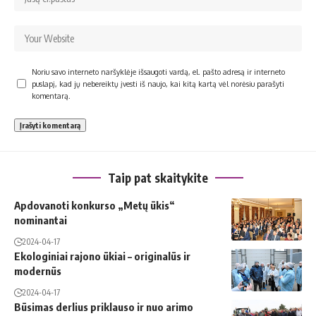
Noriu savo interneto naršyklėje išsaugoti vardą, el. pašto adresą ir interneto
puslapį, kad jų nebereiktų įvesti iš naujo, kai kitą kartą vėl norėsiu parašyti
komentarą.
Taip pat skaitykite
Apdovanoti konkurso „Metų ūkis“
nominantai
2024-04-17
Ekologiniai rajono ūkiai – originalūs ir
modernūs
2024-04-17
Būsimas derlius priklauso ir nuo arimo