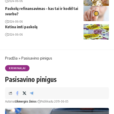
2024-06-06
Paskolų refinansavimas – kas tai ir kodėl tai
svarbu?
2024-06-06
Ketina imti paskolą
2024-06-06
Pradžia
»
Pasisavino pinigus
KRIMINALAI
Pasisavino pinigus
Autorius
Ukmergės žinios
Publikuota 2019-06-05