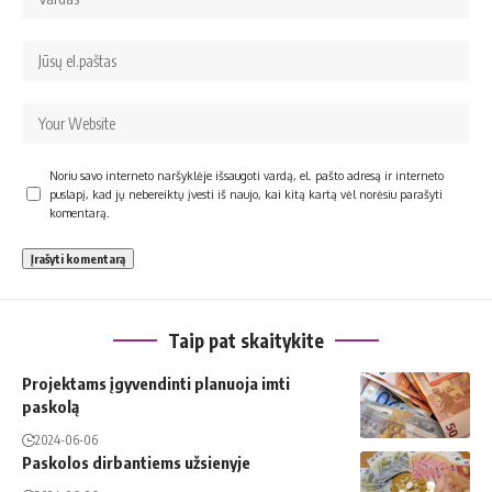
Noriu savo interneto naršyklėje išsaugoti vardą, el. pašto adresą ir interneto
puslapį, kad jų nebereiktų įvesti iš naujo, kai kitą kartą vėl norėsiu parašyti
komentarą.
Taip pat skaitykite
Projektams įgyvendinti planuoja imti
paskolą
2024-06-06
Paskolos dirbantiems užsienyje