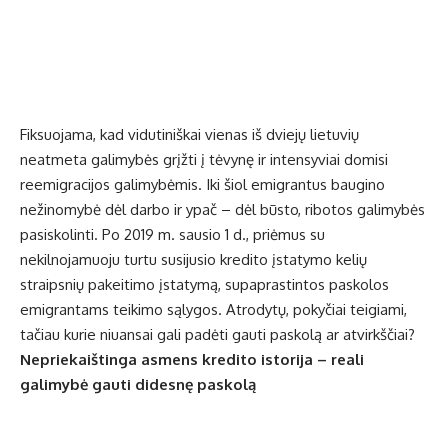
Fiksuojama, kad vidutiniškai vienas iš dviejų lietuvių
neatmeta galimybės grįžti į tėvynę ir intensyviai domisi
reemigracijos galimybėmis. Iki šiol emigrantus baugino
nežinomybė dėl darbo ir ypač – dėl būsto, ribotos galimybės
pasiskolinti. Po 2019 m. sausio 1 d., priėmus su
nekilnojamuoju turtu susijusio kredito įstatymo kelių
straipsnių pakeitimo įstatymą, supaprastintos
paskolos
emigrantams
teikimo sąlygos. Atrodytų, pokyčiai teigiami,
tačiau kurie niuansai gali padėti gauti paskolą ar atvirkščiai?
Nepriekaištinga asmens kredito istorija – reali
galimybė gauti didesnę paskolą