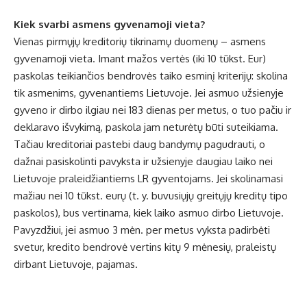
Kiek svarbi asmens gyvenamoji vieta?
Vienas pirmųjų kreditorių tikrinamų duomenų – asmens
gyvenamoji vieta. Imant mažos vertės (iki 10 tūkst. Eur)
paskolas teikiančios bendrovės taiko esminį kriterijų: skolina
tik asmenims, gyvenantiems Lietuvoje. Jei asmuo užsienyje
gyveno ir dirbo ilgiau nei 183 dienas per metus, o tuo pačiu ir
deklaravo išvykimą, paskola jam neturėtų būti suteikiama.
Tačiau kreditoriai pastebi daug bandymų pagudrauti, o
dažnai pasiskolinti pavyksta ir užsienyje daugiau laiko nei
Lietuvoje praleidžiantiems LR gyventojams. Jei skolinamasi
mažiau nei 10 tūkst. eurų (t. y. buvusiųjų greitųjų kreditų tipo
paskolos), bus vertinama, kiek laiko asmuo dirbo Lietuvoje.
Pavyzdžiui, jei asmuo 3 mėn. per metus vyksta padirbėti
svetur, kredito bendrovė vertins kitų 9 mėnesių, praleistų
dirbant Lietuvoje, pajamas.