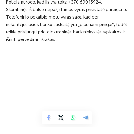
Policija nurodo, kad jis yra toks: +370 690 15924.
Skambinęs iš balso nepažįstamas vyras prisistatė pareigūnu.
Telefoninio pokalbio metu vyras sakė, kad per
nukentėjusiosios banko sąskaitą yra „plaunami pinigai“, todėl
reikia prisijungti prie elektroninės bankininkystės sąskaitos ir
išimti pervedimų išrašus.
Nuėjusi į banką „Swedbank“ moteris paėmė kodų