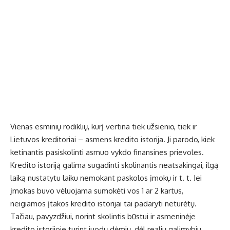
Vienas esminių rodiklių, kurį vertina tiek užsienio, tiek ir
Lietuvos kreditoriai – asmens kredito istorija. Ji parodo, kiek
ketinantis pasiskolinti asmuo vykdo finansines prievoles.
Kredito istoriją galima sugadinti skolinantis neatsakingai, ilgą
laiką nustatytu laiku nemokant paskolos įmokų ir t. t. Jei
įmokas buvo vėluojama sumokėti vos 1 ar 2 kartus,
neigiamos įtakos kredito istorijai tai padaryti neturėtų.
Tačiau, pavyzdžiui, norint skolintis būstui ir asmeninėje
kredito istorijoje turint juodų dėmių, dėl realių galimybių