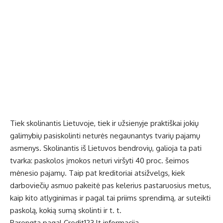
Tiek skolinantis Lietuvoje, tiek ir užsienyje praktiškai jokių
galimybių pasiskolinti neturės negaunantys tvarių pajamų
asmenys. Skolinantis iš Lietuvos bendrovių, galioja ta pati
tvarka: paskolos įmokos neturi viršyti 40 proc. šeimos
mėnesio pajamų. Taip pat kreditoriai atsižvelgs, kiek
darboviečių asmuo pakeitė pas kelerius pastaruosius metus,
kaip kito atlyginimas ir pagal tai priims sprendimą, ar suteikti
paskolą, kokią sumą skolinti ir t. t.
Parengta pagal
Credit123.lt
informaciją.