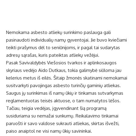
Nemokama asbesto atliekų surinkimo paslauga gali
pasinaudoti individualių namų gyventojai. Jie buvo kviečiami
teikti prašymus dėl to seniūnijoms, ir pagal tai sudarytas
adresų sąrašas, kuris pateiktas atliekų vežėjui.
Pasak Savivaldybės Viešosios tvarkos ir aplinkosaugos
skyriaus vedėjo Aido Dutkaus, tokia galimybė siūloma jau
kelerius metus iš eilės. Šitaip žmonės skatinami nemokamai
susitvarkyti pavojingas asbesto turinčių gaminių atliekas.
Saugus jų surinkimas iš namų ūkių ir tinkamas sutvarkymas
reglamentuotas teisės aktuose, o tam numatytos lėšos.
Tačiau, teigia vedėjas, įgyvendinant šią programą
susiduriama su nemažai sunkumų. Reikalavimo tinkamai
paruošti ir savo valdose sukrauti atliekas, skirtas išvežti,
paiso anaiptol ne visi namų ūkių savininkai.