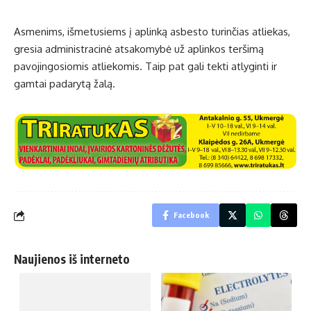
Asmenims, išmetusiems į aplinką asbesto turinčias atliekas,
gresia administracinė atsakomybė už aplinkos teršimą
pavojingosiomis atliekomis. Taip pat gali tekti atlyginti ir
gamtai padarytą žalą.
Facebook
Naujienos iš interneto