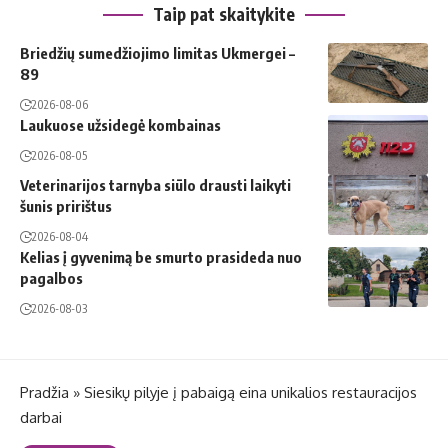
Taip pat skaitykite
Briedžių sumedžiojimo limitas Ukmergei –
89
2026-08-06
Laukuose užsidegė kombainas
2026-08-05
Veterinarijos tarnyba siūlo drausti laikyti
šunis pririštus
2026-08-04
Kelias į gyvenimą be smurto prasideda nuo
pagalbos
2026-08-03
Pradžia
»
Siesikų pilyje į pabaigą eina unikalios restauracijos
darbai