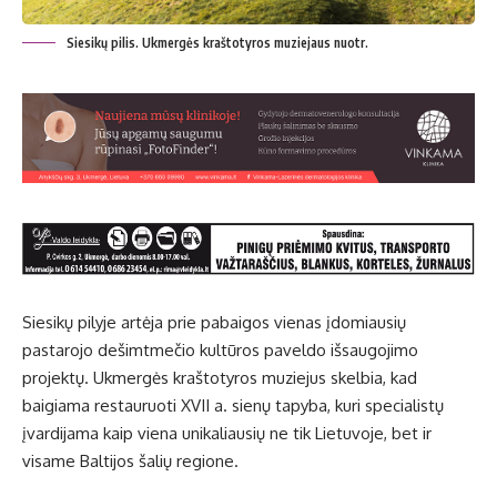
Siesikų pilis. Ukmergės kraštotyros muziejaus nuotr.
Siesikų pilyje artėja prie pabaigos vienas įdomiausių
pastarojo dešimtmečio kultūros paveldo išsaugojimo
projektų. Ukmergės kraštotyros muziejus skelbia, kad
baigiama restauruoti XVII a. sienų tapyba, kuri specialistų
įvardijama kaip viena unikaliausių ne tik Lietuvoje, bet ir
visame Baltijos šalių regione.