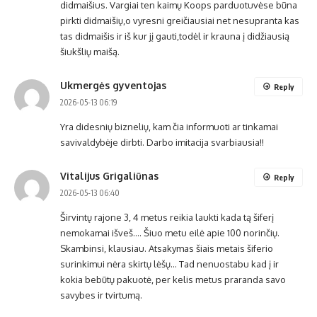
didmaišius. Vargiai ten kaimų Koops parduotuvėse būna
pirkti didmaišių,o vyresni greičiausiai net nesupranta kas
tas didmaišis ir iš kur jį gauti,todėl ir krauna į didžiausią
šiukšlių maišą.
Ukmergės gyventojas
Reply
2026-05-13 06:19
Yra didesnių biznelių, kam čia informuoti ar tinkamai
savivaldybėje dirbti. Darbo imitacija svarbiausia!!
Vitalijus Grigaliūnas
Reply
2026-05-13 06:40
Širvintų rajone 3, 4 metus reikia laukti kada tą šiferį
nemokamai išveš…. Šiuo metu eilė apie 100 norinčių.
Skambinsi, klausiau. Atsakymas šiais metais šiferio
surinkimui nėra skirtų lėšų… Tad nenuostabu kad į ir
kokia bebūtų pakuotė, per kelis metus praranda savo
savybes ir tvirtumą.