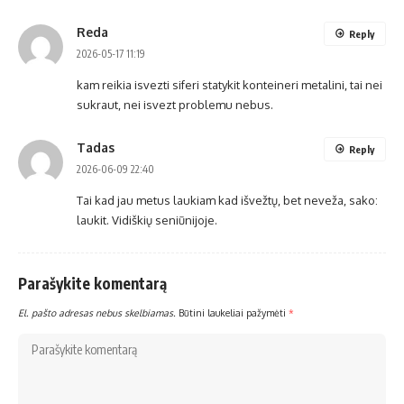
Reda
Reply
2026-05-17 11:19
kam reikia isvezti siferi statykit konteineri metalini, tai nei
sukraut, nei isvezt problemu nebus.
Tadas
Reply
2026-06-09 22:40
Tai kad jau metus laukiam kad išvežtų, bet neveža, sako:
laukit. Vidiškių seniūnijoje.
Parašykite komentarą
El. pašto adresas nebus skelbiamas.
Būtini laukeliai pažymėti
*