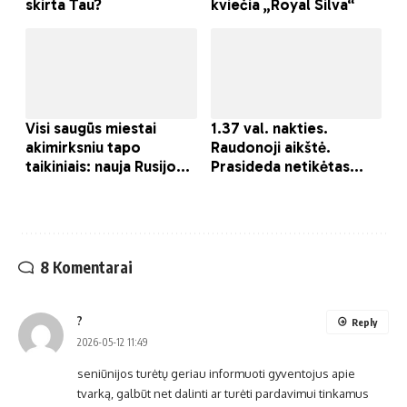
8 Komentarai
?
Reply
2026-05-12 11:49
seniūnijos turėtų geriau informuoti gyventojus apie
tvarką, galbūt net dalinti ar turėti pardavimui tinkamus