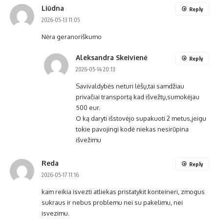
Liūdna
Reply
2026-05-13 11:05
Nėra geranoriškumo
Aleksandra Skeivienė
Reply
2026-05-14 20:13
Savivaldybės neturi lėšų,tai samdžiau
privačiai transportą kad išvežtų,sumokėjau
500 eur.
O ką daryti išstovėjo supakuoti 2 metus,jeigu
tokie pavojingi kodė niekas nesirūpina
išvežimu
Reda
Reply
2026-05-17 11:16
kam reikia isvezti atliekas pristatykit konteineri, zmogus
sukraus ir nebus problemu nei su pakelimu, nei
isvezimu.