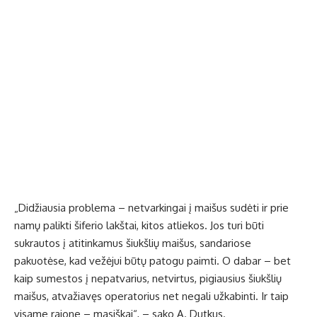
„Didžiausia problema – netvarkingai į maišus sudėti ir prie
namų palikti šiferio lakštai, kitos atliekos. Jos turi būti
sukrautos į atitinkamus šiukšlių maišus, sandariose
pakuotėse, kad vežėjui būtų patogu paimti. O dabar – bet
kaip sumestos į nepatvarius, netvirtus, pigiausius šiukšlių
maišus, atvažiavęs operatorius net negali užkabinti. Ir taip
visame rajone – masiškai“, – sako A. Dutkus.