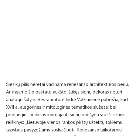
Siesikų pilis neretai vadinama renesanso architektūros perlu.
Antrajame šio pastato aukšte išlikęs sienų dekoras neturi
analogų šalyje. Restauratorė Indrė Valkiūnienė pabrėžia, kad
XVII a. alegorinės ir mitologinės tematikos siužetai bei
prabangius audinius imituojanti sienų puošyba yra išskirtinis
reiškinys: „Lietuvoje vienos rankos pirštų užtektų tokiems
tapybos pavyzdžiams suskaičiuoti. Renesanso laikotarpiu