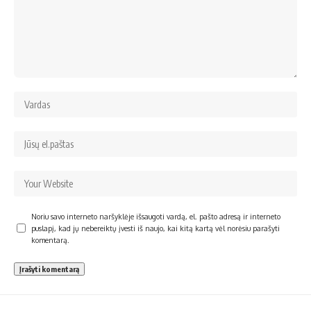
Noriu savo interneto naršyklėje išsaugoti vardą, el. pašto adresą ir interneto
puslapį, kad jų nebereiktų įvesti iš naujo, kai kitą kartą vėl norėsiu parašyti
komentarą.