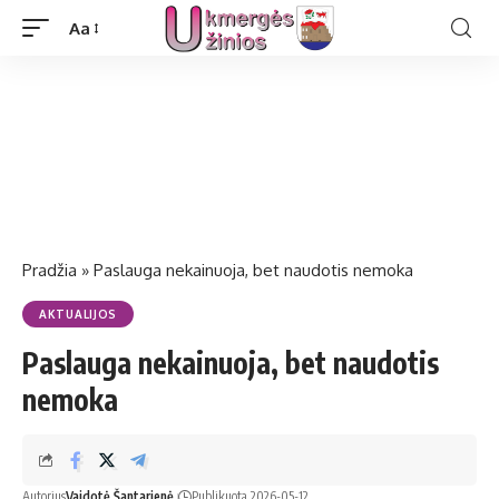
Aa
Pradžia
»
Paslauga nekainuoja, bet naudotis nemoka
AKTUALIJOS
Paslauga nekainuoja, bet naudotis
nemoka
Autorius
Vaidotė Šantarienė
Publikuota 2026-05-12