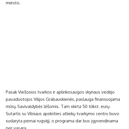
miesto.
Pasak Viešosios tvarkos ir aplinkosaugos skyriaus vedėjo
pavaduotojos Vilijos Grabauskienės, paslauga finansuojama
mūsų Savivaldybės lėšomis. Tam skirta 50 tūkst. eurų.
Sutartis su Vilniaus apskrities atliekų tvarkymo centru buvo
sudaryta pernai rugsėjį, o programa dar bus įgyvendinama
per vasarą.