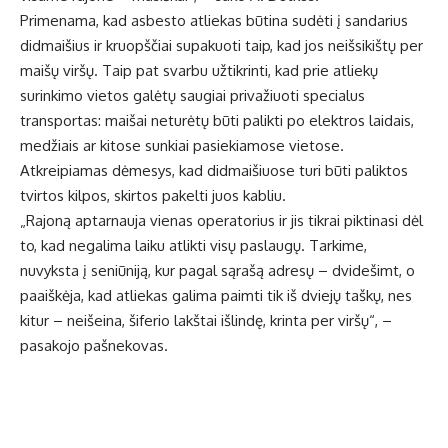
Primenama, kad asbesto atliekas būtina sudėti į sandarius
didmaišius ir kruopščiai supakuoti taip, kad jos neišsikištų per
maišų viršų. Taip pat svarbu užtikrinti, kad prie atliekų
surinkimo vietos galėtų saugiai privažiuoti specialus
transportas: maišai neturėtų būti palikti po elektros laidais,
medžiais ar kitose sunkiai pasiekiamose vietose.
Atkreipiamas dėmesys, kad didmaišiuose turi būti paliktos
tvirtos kilpos, skirtos pakelti juos kabliu.
„Rajoną aptarnauja vienas operatorius ir jis tikrai piktinasi dėl
to, kad negalima laiku atlikti visų paslaugų. Tarkime,
nuvyksta į seniūniją, kur pagal sąrašą adresų – dvidešimt, o
paaiškėja, kad atliekas galima paimti tik iš dviejų taškų, nes
kitur – neišeina, šiferio lakštai išlindę, krinta per viršų“, –
pasakojo pašnekovas.