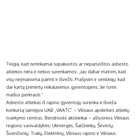
Teigia, kad netinkamai supakuotos ar neparuoštos asbesto
atliekos nėra ir nebus surenkamos: „Jau dabar matom, kad
visų neįmanoma paimti ir išvežti. Prašysim ir seniūnijų, kad
dar kartą primintų reikalavimus gyventojams. Jie turės
maišus perkrauti.“
Asbesto atliekas iš rajono gyventojų surenka ir išveža
konkursą laimėjusi UAB „VAATC“ – Vilniaus apskrities atliekų
tvarkymo centras. Bendrovės akcininkai – aštuonios Vilniaus
regiono savivaldybės: Ukmergės, Šalčininkų, Širvintų,
Švenčionių, Trakų, Elektrėnų, Vilniaus rajono ir Vilniaus