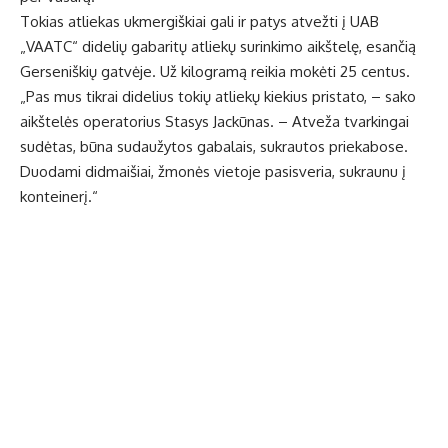
Tokias atliekas ukmergiškiai gali ir patys atvežti į UAB
„VAATC“ didelių gabaritų atliekų surinkimo aikštelę, esančią
Gerseniškių gatvėje. Už kilogramą reikia mokėti 25 centus.
„Pas mus tikrai didelius tokių atliekų kiekius pristato, – sako
aikštelės operatorius Stasys Jackūnas. – Atveža tvarkingai
sudėtas, būna sudaužytos gabalais, sukrautos priekabose.
Duodami didmaišiai, žmonės vietoje pasisveria, sukraunu į
konteinerį.“