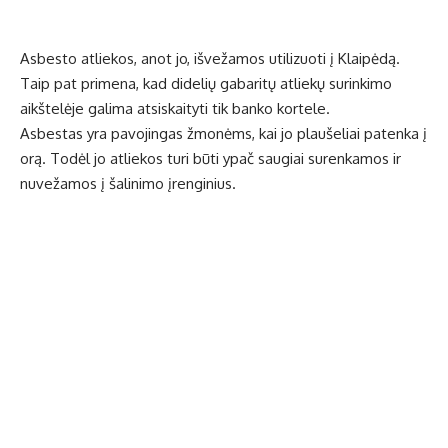
Asbesto atliekos, anot jo, išvežamos utilizuoti į Klaipėdą.
Taip pat primena, kad didelių gabaritų atliekų surinkimo
aikštelėje galima atsiskaityti tik banko kortele.
Asbestas yra pavojingas žmonėms, kai jo plaušeliai patenka į
orą. Todėl jo atliekos turi būti ypač saugiai surenkamos ir
nuvežamos į šalinimo įrenginius.