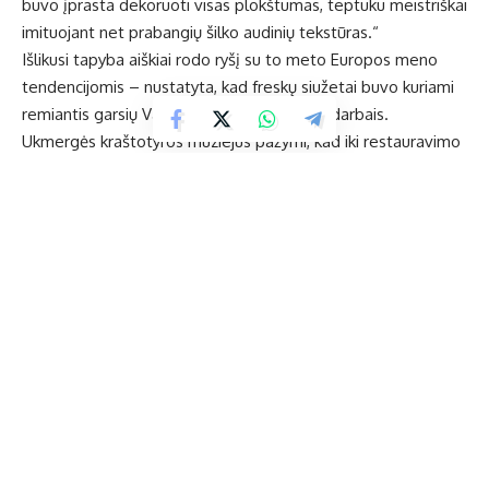
buvo įprasta dekoruoti visas plokštumas, teptuku meistriškai
imituojant net prabangių šilko audinių tekstūras.“
Išlikusi tapyba aiškiai rodo ryšį su to meto Europos meno
tendencijomis – nustatyta, kad freskų siužetai buvo kuriami
remiantis garsių Vakarų Europos dailininkų darbais.
Ukmergės kraštotyros muziejus pažymi, kad iki restauravimo
pradžios unikalios tapybos būklė buvo itin prasta, ją paveikė
laikas ir įvairūs pertvarkymai – XX a. pabaigoje pastato būklė
tapo avarine. Dėl to autentiškas tinkas vietomis buvo
atšokęs nuo mūro, o dažų sluoksnis – trapus ir lengvai
pažeidžiamas. Sienų tapybos konservavimo ir restauravimo
darbai padėjo sutvirtinti tinką ir sustabdyti vertingojo
tapybos sluoksnio irimą.