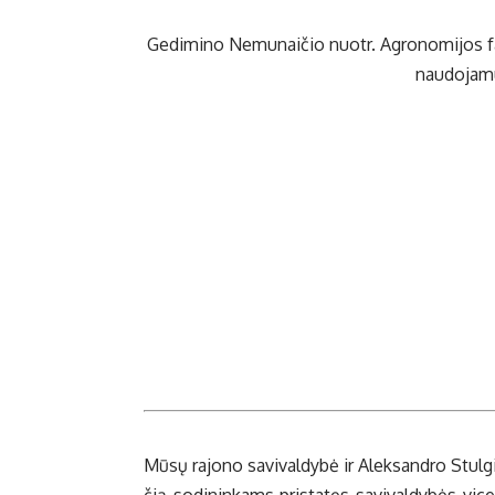
Ge­di­mi­no Ne­mu­nai­čio nuotr.
Ag­ro­no­mi­jos f
nau­do­ja­
Mū­sų ra­jo­no sa­vi­val­dy­bė ir Alek­san­dro Stul­gi