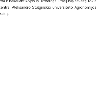
i­ma ir ne­ke­liant ko­jos iš Uk­mer­gės. Pra­ėju­sią sa­vai­tę to­kia
s cen­trą, Alek­san­dro Stul­gins­kio uni­ver­si­te­to Ag­ro­no­mi­jos
kai­tą.