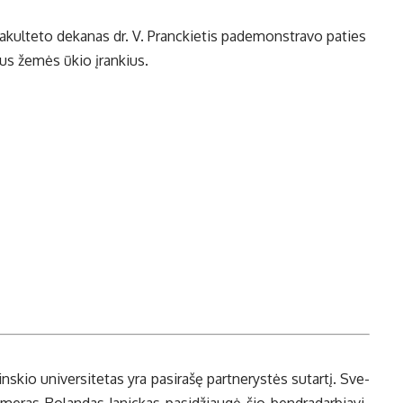
a­kul­te­to de­ka­nas dr. V. Pranc­kie­tis pa­de­monst­ra­vo pa­ties
mus že­mės ūkio įran­kius.
ns­kio uni­ver­si­te­tas yra pa­si­ra­šę part­ne­rys­tės su­tar­tį. Sve­