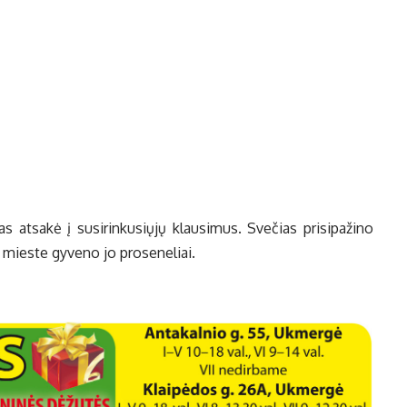
 at­sa­kė į su­si­rin­ku­sių­jų klau­si­mus. Sve­čias pri­si­pa­ži­no
mies­te gy­ve­no jo pro­se­ne­liai.