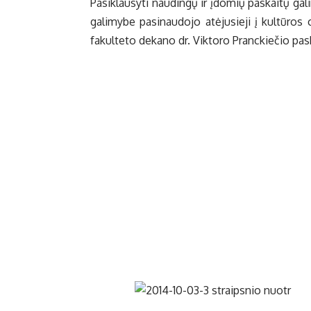
Pa­si­klau­sy­ti nau­din­gų ir įdo­mių pa­skai­tų ga­l
ga­li­my­be pa­si­nau­do­jo at­ėju­sie­ji į kul­tū­ro
fa­kul­te­to de­ka­no dr. Vik­to­ro Pranc­kie­čio pa­s