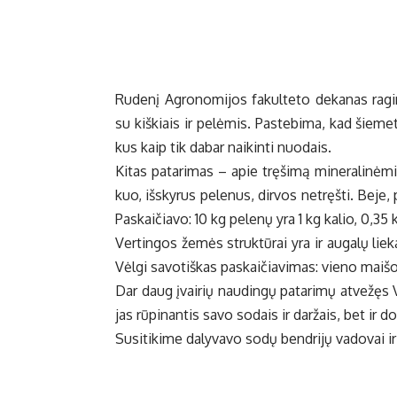
Ru­de­nį Ag­ro­no­mi­jos fa­kul­te­to de­ka­nas ra­g
su kiš­kiais ir pe­lė­mis. Pa­ste­bi­ma, kad šie­met
kus kaip tik da­bar nai­kin­ti nuo­dais.
Ki­tas pa­ta­ri­mas – apie trę­ši­mą mi­ne­ra­li­nė­mi
kuo, iš­sky­rus pe­le­nus, dir­vos ne­tręš­ti. Be­je,
Pa­skai­čia­vo: 10 kg pe­le­nų yra 1 kg ka­lio, 0,35 
Ver­tin­gos že­mės struk­tū­rai yra ir au­ga­lų lie­
Vėl­gi sa­vo­tiš­kas pa­skai­čia­vi­mas: vie­no mai­š
Dar daug įvai­rių nau­din­gų pa­ta­ri­mų at­ve­žęs V.
jas rū­pi­nan­tis sa­vo so­dais ir dar­žais, bet ir do
Su­si­ti­ki­me da­ly­va­vo so­dų ben­dri­jų va­do­vai ir