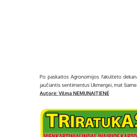
Po pa­skai­tos Ag­ro­no­mi­jos fa­kul­te­to de­ka­nas
jau­čian­tis sen­ti­men­tus Uk­mer­gei, mat šia­me 
Autorė: Vil­ma NEMUNAITIENĖ