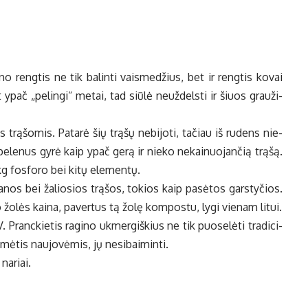
i­no reng­tis ne tik ba­lin­ti vais­me­džius, bet ir reng­tis ko­vai
 ypač „pe­lin­gi“ me­tai, tad siū­lė ne­už­dels­ti ir šiuos grau­ži­
s trą­šo­mis. Pa­ta­rė šių trą­šų ne­bi­jo­ti, ta­čiau iš ru­dens nie­
 pe­le­nus gy­rė kaip ypač ge­rą ir nie­ko ne­kai­nuo­jan­čią trą­šą.
kg fos­fo­ro bei ki­tų ele­men­tų.
ka­nos bei ža­lio­sios trą­šos, to­kios kaip pa­sė­tos gars­ty­čios.
o žo­lės kai­na, pa­ver­tus tą žo­lę kom­pos­tu, ly­gi vie­nam li­tui.
 Pranc­kie­tis ra­gi­no uk­mer­giš­kius ne tik puo­se­lė­ti tra­di­ci­
­mė­tis nau­jo­vė­mis, jų ne­si­bai­min­ti.
 na­riai.