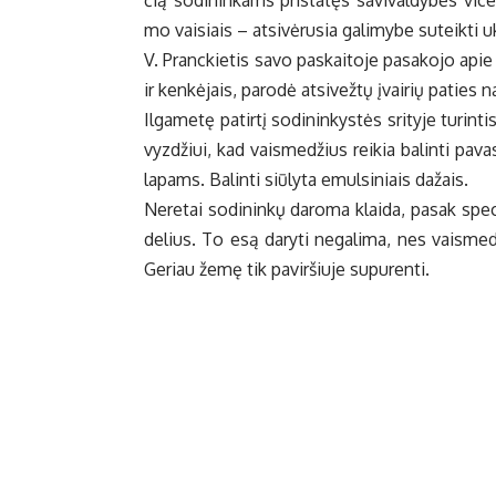
čią so­di­nin­kams pri­sta­tęs sa­vi­val­dy­bės vi­c
mo vai­siais – at­si­vė­ru­sia ga­li­my­be su­teik­ti u
V. Pranc­kie­tis sa­vo pa­skai­to­je pa­sa­ko­jo api
ir ken­kė­jais, pa­ro­dė at­si­vež­tų įvai­rių pa­ties 
Il­ga­me­tę pa­tir­tį so­di­nin­kys­tės sri­ty­je tu­rin­
vyz­džiui, kad vais­me­džius rei­kia ba­lin­ti pa­va­s
la­pams. Ba­lin­ti siū­ly­ta emul­si­niais da­žais.
Ne­re­tai so­di­nin­kų da­ro­ma klai­da, pa­sak sp
de­lius. To esą da­ry­ti ne­ga­li­ma, nes vais­me­d
Ge­riau že­mę tik pa­vir­šiu­je su­pu­ren­ti.