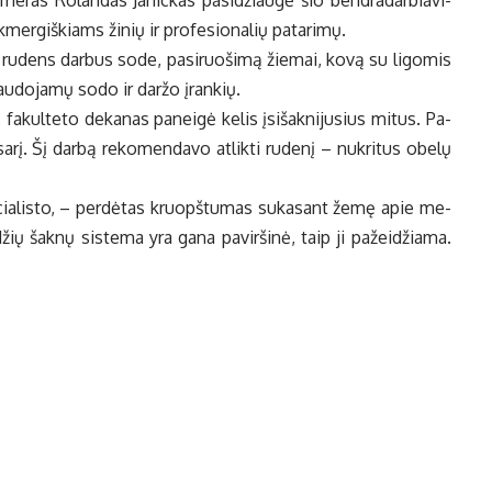
e­me­ras Ro­lan­das Ja­nic­kas pa­si­džiau­gė šio ben­dra­dar­bia­vi­
k­mer­giš­kiams ži­nių ir pro­fe­sio­na­lių pa­ta­ri­mų.
e ru­dens dar­bus so­de, pa­si­ruo­ši­mą žie­mai, ko­vą su li­go­mis
nau­do­ja­mų so­do ir dar­žo įran­kių.
tis fa­kul­te­to de­ka­nas pa­nei­gė ke­lis įsi­šak­ni­ju­sius mi­tus. Pa­
a­rį. Šį dar­bą re­ko­men­da­vo at­lik­ti ru­de­nį – nu­kri­tus obe­lų
e­cia­lis­to, – per­dė­tas kruopš­tu­mas su­ka­sant že­mę apie me­
žių šak­nų sis­te­ma yra ga­na pa­vir­ši­nė, taip ji pa­žei­džia­ma.