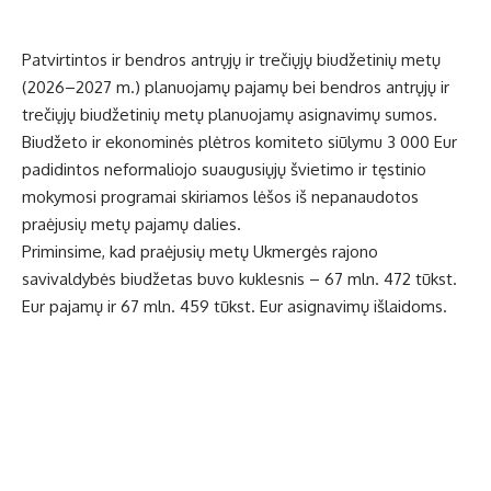
Patvirtintos ir bendros antrųjų ir trečiųjų biudžetinių metų
(2026–2027 m.) planuojamų pajamų bei bendros antrųjų ir
trečiųjų biudžetinių metų planuojamų asignavimų sumos.
Biudžeto ir ekonominės plėtros komiteto siūlymu 3 000 Eur
padidintos neformaliojo suaugusiųjų švietimo ir tęstinio
mokymosi programai skiriamos lėšos iš nepanaudotos
praėjusių metų pajamų dalies.
Priminsime, kad praėjusių metų Ukmergės rajono
savivaldybės biudžetas buvo kuklesnis – 67 mln. 472 tūkst.
Eur pajamų ir 67 mln. 459 tūkst. Eur asignavimų išlaidoms.