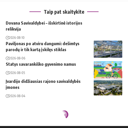
Taip pat skaitykite
Dovana Savivaldybei – išskirtinė istorijos
relikvija
2026-08-10
Paviljonas po atviru dangumi: dešimtys
parodų ir tik kartą įskilęs stiklas
2026-08-06
Statys savarankiško gyvenimo namus
2026-08-05
Įvardijo didžiausias rajono savivaldybės
įmones
2026-08-04