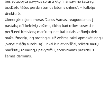
bus sutaupyta pavykus surasti kitų finansavimo šaltinių,
biudžeto lėšos perskirstomos kitoms sritims“, – kalbėjo
direktorė.
Ukmergės rajono meras Darius Varnas, reaguodamas į
pastabą dėl keleivių vežimo, tikino, kad reikės susėsti ir
peržiūrėti kiekvieną maršrutą, nes kai kuriais važiuoja tiek
mažai žmonių, jog protingiau už vežimą taksi apmokėti negu
„varyti tuščią autobusą“. Ir kai kur, atvirkščiai, reikėtų naujų
maršrutų, reikalingų, pavyzdžiui, sodininkams prasidėjus
žemės darbams.