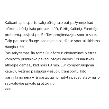
Kalbant apie sporto salių būklę taip pat pažymėjo, kad
ieškoma būdų, kaip pritraukti lėšų iš kitų šaltinių. Paminėjo
problemą, susijusią su Pašilės progimnazijos sporto sale.
Taip pat pasidžiaugė, kad rajono biudžete sportui skiriama
daugiau lėšų.
Pasisakydamas šia tema Biudžeto ir ekonominės plėtros
komiteto pirmininko pavaduotojas Valdas Kersnauskas
atkreipė dėmesį, kad nors 1,8 mln. Eur kompensuojama
keleivių vežimo paslauga viešuoju transportu, kito
pasirinkimo nėra – ši paslauga numatyta pagal įstatymą, o
savivaldybė privalo ją užtikrinti.
***