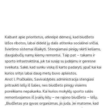
Kalbant apie prioritetus, atkreipė dėmesį, kad biudžeto
lėšos ribotos, labai didelė jų dalis atitenka socialinei sričiai,
švietimo sistemai išlaikyti. Stengiamasi pinigų skirti keliams,
daugiabučių namų kiemų remontui. Taip pat – takams ir
sporto infrastruktūrai, juk tai susiję su judėjimu ir geresne
sveikata. Sakė, kad sunku viską iš karto padaryti, ypač kai kai
kurios sritys labai daug metų buvo apleistos.
Anot I. Pračkailės, Savivaldybės administracija stengiasi
pritraukti lėšų iš šalies, nes biudžeto pinigų visiems
poreikiams nepakanka. Kai kurios mokyklų sporto salės
remontuojamos iš įvairių kitų – ne rajono biudžeto – lėšų.
„Biudžetas yra gyvas organizmas, jis juda. Jei matome, kad