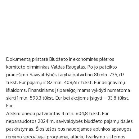
Dokumentą pristatė Biudžeto ir ekonominės plėtros
komiteto pirmininkas Valdas Raugalas. Po jo pateikto
pranešimo Savivaldybės taryba patvirtino 81 mln. 735,717
tūkst. Eur pajamų ir 82 mln. 408,617 tūkst. Eur asignavimų
išlaidoms. Finansiniams įsipareigojimams vykdyti numatoma
skirti 1 mln. 593,3 tūkst. Eur bei akcijoms įsigyti – 33,8 tūkst.
Eur.
Atskiru priedu patvirtintas 4 mln. 604,8 tūkst. Eur
nepanaudotos 2024 m. savivaldybės biudžeto pajamų dalies
paskirstymas. Šios lėšos bus naudojamos aplinkos apsaugos
rėmimo specialiajai programai, atliekų tvarkymo sistemos