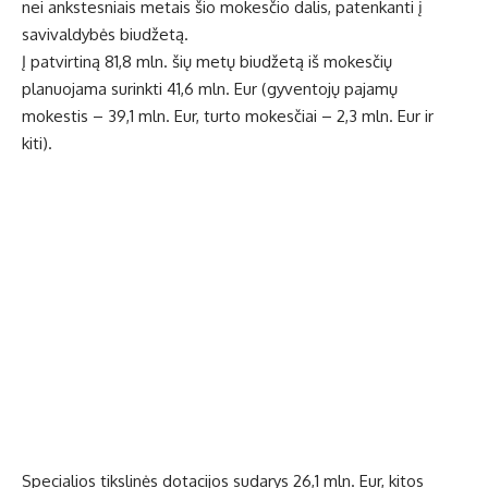
nei ankstesniais metais šio mokesčio dalis, patenkanti į
savivaldybės biudžetą.
Į patvirtiną 81,8 mln. šių metų biudžetą iš mokesčių
planuojama surinkti 41,6 mln. Eur (gyventojų pajamų
mokestis – 39,1 mln. Eur, turto mokesčiai – 2,3 mln. Eur ir
kiti).
Specialios tikslinės dotacijos sudarys 26,1 mln. Eur, kitos