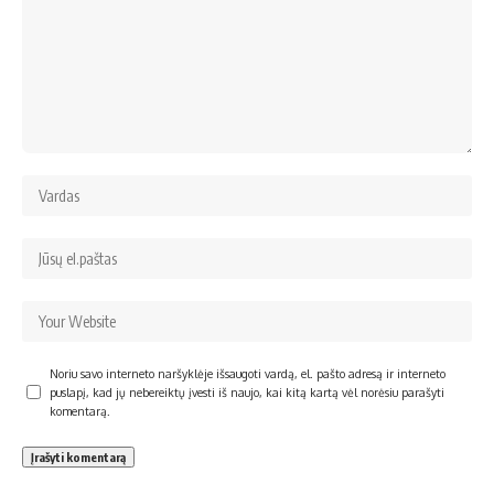
Noriu savo interneto naršyklėje išsaugoti vardą, el. pašto adresą ir interneto
puslapį, kad jų nebereiktų įvesti iš naujo, kai kitą kartą vėl norėsiu parašyti
komentarą.