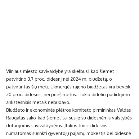
Vilniaus miesto savivaldybė yra skelbusi, kad šiemet
patvirtino 3,7 proc. didesnį nei 2024 m. biudžetą, o
patvirtintas šių metų Ukmergės rajono biudžetas yra beveik
20 proc. didesnis, nei prieš metus. Tokio didelio padidėjimo
ankstesniais metais nebūdavo.
Biudžeto ir ekonominės plėtros komiteto pirmininkas Valdas
Raugalas sako, kad šiemet tai susiję su didesnėmis valstybės
dotacijomis savivaldybėms. Įtakos turi ir didesnis
numatomas surinkti gyventojų pajamų mokestis bei didesnė