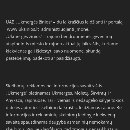
UAB „Ukmergės žinios“ – du laikraščius leidžianti ir portalą
www.ukzinios.lt
administruojanti įmonė.
„Ukmergės žinios“ – rajono bendruomenės gyvenimą
atspindintis miesto ir rajono aktualijų laikraštis, kuriame
kiekvienas gali išdėstyti savo nuomonę, skundą,
pastebėjimą, padėkoti ar pasidžiaugti.
Skelbimų, reklamos bei informacijos savaitraštis
„Ukmergė“ platinamas Ukmergės, Molėtų, Širvintų ir
Anykščių rajonuose. Tai – vienas iš nedaugelio šalyje tokios
didelės apimties skelbimų laikraštis, leidžiamas rajone. Be
informacijos ir reklaminių skelbimų leidinyje kiekvieną
savaitę spausdinama daugybė asmeninių nemokamų
skelbimų. Visi jie klasifikuoti, tad žmogus nepasiklysta jų