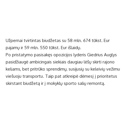
Užpernai tvirtintas biudžetas su 58 mln. 674 tūkst. Eur
pajamų ir 59 mln. 550 tūkst. Eur išlaidų.
Po pristatymo pasisakęs opozicijos lyderis Giedrius Auglys
pasidžiaugė ambicingais siekiais daugiau lėšų skirti rajono
keliams, bet pritrūko sprendimų, susijusių su keleivių vežimu
viešuoju transportu. Taip pat atkreipė dėmesį į prioritetus
skirstant biudžetą ir į mokyklų sporto salių remontą.