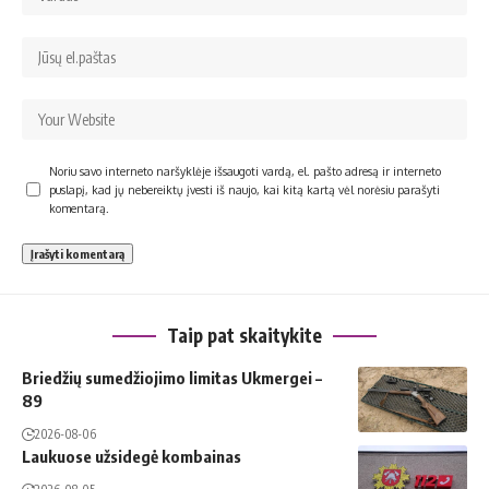
Noriu savo interneto naršyklėje išsaugoti vardą, el. pašto adresą ir interneto
puslapį, kad jų nebereiktų įvesti iš naujo, kai kitą kartą vėl norėsiu parašyti
komentarą.
Taip pat skaitykite
Briedžių sumedžiojimo limitas Ukmergei –
89
2026-08-06
Laukuose užsidegė kombainas