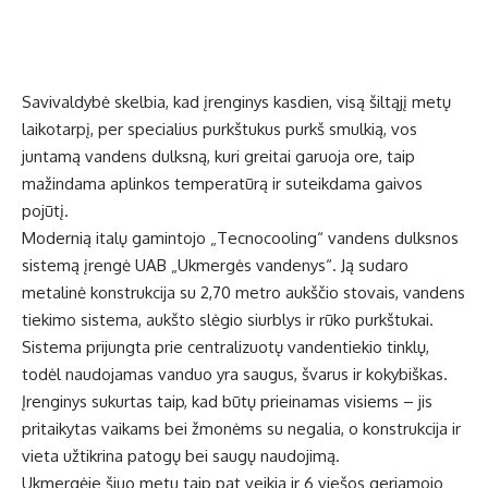
Savivaldybė skelbia, kad įrenginys kasdien, visą šiltąjį metų
laikotarpį, per specialius purkštukus purkš smulkią, vos
juntamą vandens dulksną, kuri greitai garuoja ore, taip
mažindama aplinkos temperatūrą ir suteikdama gaivos
pojūtį.
Modernią italų gamintojo „Tecnocooling“ vandens dulksnos
sistemą įrengė UAB „Ukmergės vandenys“. Ją sudaro
metalinė konstrukcija su 2,70 metro aukščio stovais, vandens
tiekimo sistema, aukšto slėgio siurblys ir rūko purkštukai.
Sistema prijungta prie centralizuotų vandentiekio tinklų,
todėl naudojamas vanduo yra saugus, švarus ir kokybiškas.
Įrenginys sukurtas taip, kad būtų prieinamas visiems – jis
pritaikytas vaikams bei žmonėms su negalia, o konstrukcija ir
vieta užtikrina patogų bei saugų naudojimą.
Ukmergėje šiuo metu taip pat veikia ir 6 viešos geriamojo