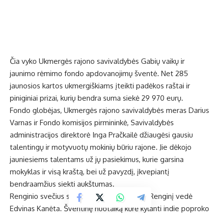
Čia vyko Ukmergės rajono savivaldybės Gabių vaikų ir
jaunimo rėmimo fondo apdovanojimų šventė. Net 285
jaunosios kartos ukmergiškiams įteikti padėkos raštai ir
piniginiai prizai, kurių bendra suma siekė 29 970 eurų.
Fondo globėjas, Ukmergės rajono savivaldybės meras Darius
Varnas ir Fondo komisijos pirmininkė, Savivaldybės
administracijos direktorė Inga Pračkailė džiaugėsi gausiu
talentingų ir motyvuotų mokinių būriu rajone. Jie dėkojo
jauniesiems talentams už jų pasiekimus, kurie garsina
mokyklas ir visą kraštą, bei už pavyzdį, įkvepiantį
bendraamžius siekti aukštumas.
Renginio svečius sutiko linksmuolė panda. Renginį vedė
Edvinas Kanėta. Šventinę nuotaiką kūrė kylanti indie poproko