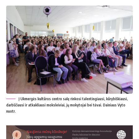
Į Ukmergės kultūros centro salę rinkosi talentingiausi, kūrybiškiausi,
darbščiausi ir atkakliausi moksleiviai, jų mokytojai bei tėvai. Dainiaus Vyto
nuotr.