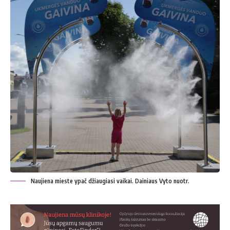
Naujiena mieste ypač džiaugiasi vaikai. Dainiaus Vyto nuotr.