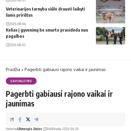
2026-08-05
Veterinarijos tarnyba siūlo drausti laikyti
šunis pririštus
2026-08-04
Kelias į gyvenimą be smurto prasideda nuo
pagalbos
2026-08-03
Pradžia
»
Pagerbti gabiausi rajono vaikai ir jaunimas
SAVIVALDYBĖ
Pagerbti gabiausi rajono vaikai ir
jaunimas
Autorius
Ukmergės žinios
Publikuota 2026-06-29