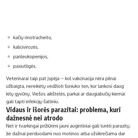
kačių rinotracheito,
kalicivirozės,
panleukopenijos,
pasiutligės.
Veterinarai taip pat įspėja – kol vakcinacija nėra pilnai
užbaigta, nereikėtų vedžioti šuniuko ten, kur lankosi daug
kitų gyvūnų. Viešos aikštelės, parkai ar daugiabučių kiemai
gali tapti infekcijų šaltiniu.
Vidaus ir išorės parazitai: problema, kuri
dažnesnė nei atrodo
Net ir tvarkingai prižiūrimi jauni augintiniai gali turėti parazitų.
Jie dažnai perduodami nuo motinos arba užsikrečiama dar