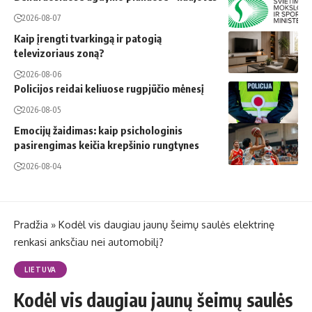
2026-08-07
Kaip įrengti tvarkingą ir patogią
televizoriaus zoną?
2026-08-06
Policijos reidai keliuose rugpjūčio mėnesį
2026-08-05
Emocijų žaidimas: kaip psichologinis
pasirengimas keičia krepšinio rungtynes
2026-08-04
Pradžia
»
Kodėl vis daugiau jaunų šeimų saulės elektrinę
renkasi anksčiau nei automobilį?
LIETUVA
Kodėl vis daugiau jaunų šeimų saulės