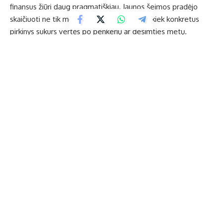
finansus žiūri daug pragmatiškiau. Jaunos šeimos pradėjo
skaičiuoti ne tik mėnesio įmokas, bet ir tai, kiek konkretus
pirkinys sukurs vertės po penkerių ar dešimties metų.
Automobilis dažniausiai reiškia nuolatines išlaidas:
draudimą,
kurą, techninę priežiūrą, remontus ir gana greitą vertės
kritimą
. Tuo metu saulės elektrinė daugeliui atrodo kaip
investicija, kuri pradeda „dirbti“ vos po įrengimo. Kiekvieną
mėnesį mažesnės sąskaitos tampa labai apčiuopiama nauda.