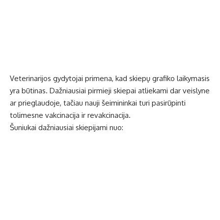
Veterinarijos gydytojai primena, kad skiepų grafiko laikymasis
yra būtinas. Dažniausiai pirmieji skiepai atliekami dar veislyne
ar prieglaudoje, tačiau nauji šeimininkai turi pasirūpinti
tolimesne vakcinacija ir revakcinacija.
Šuniukai dažniausiai skiepijami nuo: