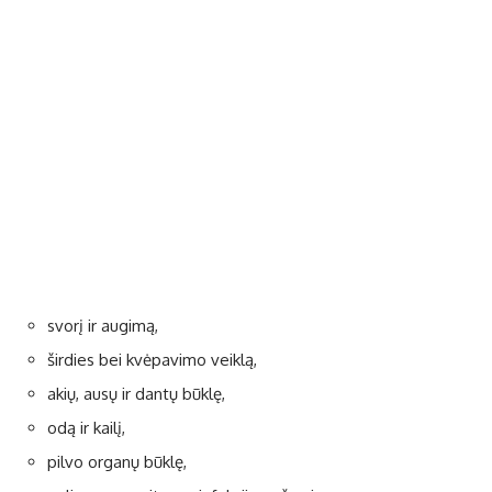
svorį ir augimą,
širdies bei kvėpavimo veiklą,
akių, ausų ir dantų būklę,
odą ir kailį,
pilvo organų būklę,