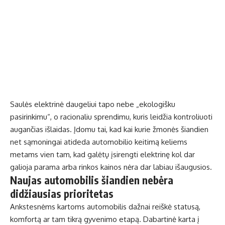
Saulės elektrinė daugeliui tapo nebe „ekologišku
pasirinkimu“, o racionaliu sprendimu, kuris leidžia kontroliuoti
augančias išlaidas. Įdomu tai, kad kai kurie žmonės šiandien
net sąmoningai atideda automobilio keitimą keliems
metams vien tam, kad galėtų įsirengti elektrinę kol dar
galioja parama arba rinkos kainos nėra dar labiau išaugusios.
Naujas automobilis šiandien nebėra
didžiausias prioritetas
Ankstesnėms kartoms automobilis dažnai reiškė statusą,
komfortą ar tam tikrą gyvenimo etapą. Dabartinė karta į