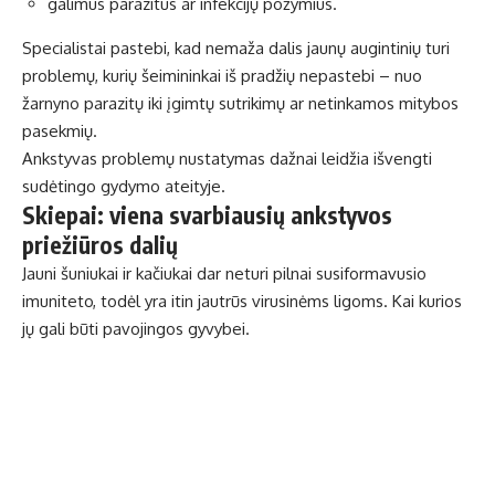
galimus parazitus ar infekcijų požymius.
Specialistai pastebi, kad nemaža dalis jaunų augintinių turi
problemų, kurių šeimininkai iš pradžių nepastebi – nuo
žarnyno parazitų iki įgimtų sutrikimų ar netinkamos mitybos
pasekmių.
Ankstyvas problemų nustatymas dažnai leidžia išvengti
sudėtingo gydymo ateityje.
Skiepai: viena svarbiausių ankstyvos
priežiūros dalių
Jauni šuniukai ir kačiukai dar neturi pilnai susiformavusio
imuniteto, todėl yra itin jautrūs virusinėms ligoms. Kai kurios
jų gali būti pavojingos gyvybei.