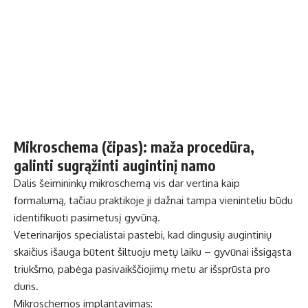
Mikroschema (čipas): maža procedūra,
galinti sugrąžinti augintinį namo
Dalis šeimininkų mikroschemą vis dar vertina kaip
formalumą, tačiau praktikoje ji dažnai tampa vieninteliu būdu
identifikuoti pasimetusį gyvūną.
Veterinarijos specialistai pastebi, kad dingusių augintinių
skaičius išauga būtent šiltuoju metų laiku – gyvūnai išsigąsta
triukšmo, pabėga pasivaikščiojimų metu ar išsprūsta pro
duris.
Mikroschemos implantavimas: