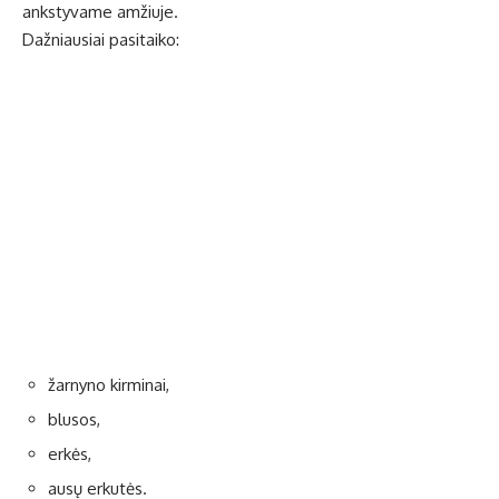
ankstyvame amžiuje.
Dažniausiai pasitaiko:
žarnyno kirminai,
blusos,
erkės,
ausų erkutės.