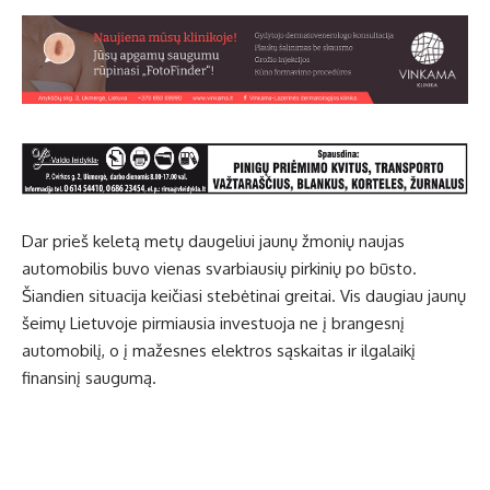
Dar prieš keletą metų daugeliui jaunų žmonių naujas
automobilis buvo vienas svarbiausių pirkinių po būsto.
Šiandien situacija keičiasi stebėtinai greitai. Vis daugiau jaunų
šeimų Lietuvoje pirmiausia investuoja ne į brangesnį
automobilį, o į mažesnes elektros sąskaitas ir ilgalaikį
finansinį saugumą.