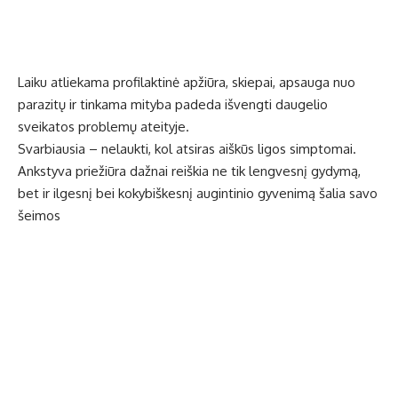
Laiku atliekama profilaktinė apžiūra, skiepai, apsauga nuo
parazitų ir tinkama mityba padeda išvengti daugelio
sveikatos problemų ateityje.
Svarbiausia – nelaukti, kol atsiras aiškūs ligos simptomai.
Ankstyva priežiūra dažnai reiškia ne tik lengvesnį gydymą,
bet ir ilgesnį bei kokybiškesnį augintinio gyvenimą šalia savo
šeimos