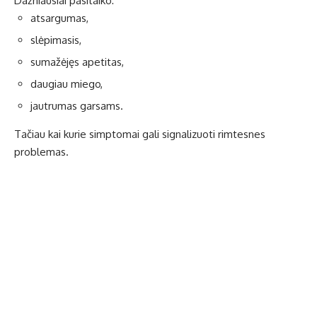
Dažniausiai pasitaiko:
atsargumas,
slėpimasis,
sumažėjęs apetitas,
daugiau miego,
jautrumas garsams.
Tačiau kai kurie simptomai gali signalizuoti rimtesnes
problemas.