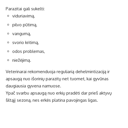
Parazitai gali sukelti:
viduriavimą,
pilvo pūtimą,
vangumą,
svorio kritimą,
odos problemas,
niežėjimą.
Veterinarai
rekomenduoja reguliarią dehelmintizaciją ir
apsaugą nuo išorinių parazitų net tuomet, kai gyvūnas
daugiausia gyvena namuose.
Ypač svarbu apsaugą nuo erkių pradėti dar prieš aktyvų
šiltąjį sezoną, nes erkės platina pavojingas ligas.