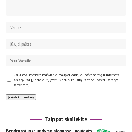
Noriu savo interneto naršyklėje išsaugoti vardą, el. pašto adresą ir interneto
puslapį, kad jų nebereiktų įvesti iš naujo, kai kitą kartą vėl norėsiu parašyti
komentarą.
Taip pat skaitykite
Bendruosiuose ugdymo planuose – naujovės