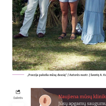
„Poezija pakelia mūsų dvasią“ / Autorės nuotr. Į šventę A. Ku
Dalintis