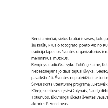
Ben­dra­min­čiai, sie­los bro­liai ir se­sės, ko­le­gos
šių kraš­tų ki­lu­sio fo­to­gra­fo, po­eto Al­bi­no Ku­l
tra­di­ci­ja ta­pu­sios šven­tės or­ga­ni­za­to­rius ir 
me­ni­nin­kus, mu­zi­kus.
Ren­gi­nys tra­di­ciš­kai vy­ko To­liū­nų kai­me, Ku­lie
Ne­be­at­sie­ja­ma jo da­lis ta­pu­si iš­vy­ka į Sie­si
pa­vaikš­ti­nė­ti. Šven­tės ne­pra­lei­džia ir ak­to­riu
Šir­viui skir­tą li­te­ra­tū­ri­nę pro­gra­mą „Lie­tu­viš
Kū­rė­jų su­ei­tu­vės tę­sė­si žo­ly­nais, šiau­dų dir­b
To­liū­nuos. Iš­kil­min­gai iš­kel­ta šven­tės vė­lia
ak­to­rius P. Ven­slo­vas.