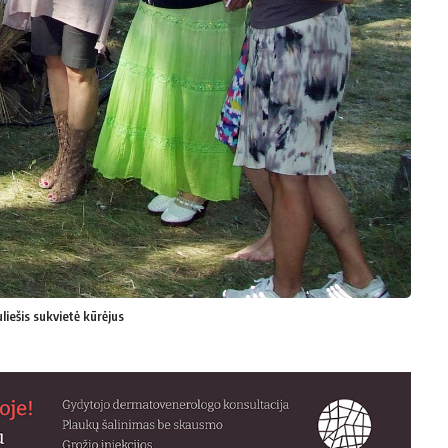
liešis sukvietė kūrėjus