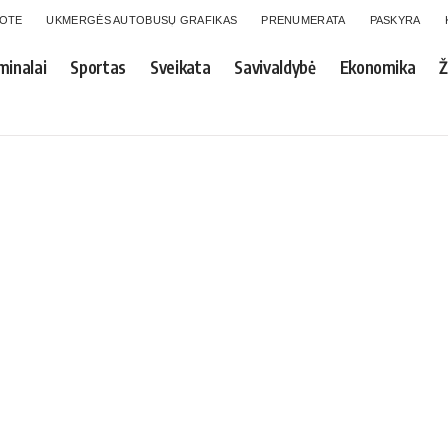
GOTE
UKMERGĖS AUTOBUSŲ GRAFIKAS
PRENUMERATA
PASKYRA
minalai
Sportas
Sveikata
Savivaldybė
Ekonomika
Ž