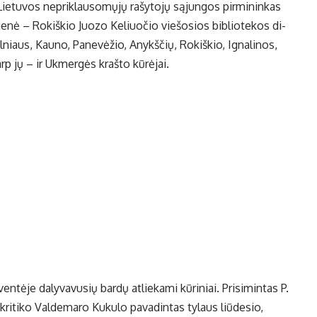
 Lie­tu­vos ne­pri­klau­so­mų­jų ra­šy­to­jų są­jun­gos pir­mi­nin­kas
kie­nė – Ro­kiš­kio Juo­zo Ke­liuo­čio vie­šo­sios bib­lio­te­kos di­
l­niaus, Kau­no, Pa­ne­vė­žio, Anykš­čių, Ro­kiš­kio, Ig­na­li­nos,
Tarp jų – ir Uk­mer­gės kraš­to kū­rė­jai.
tė­je da­ly­va­vu­sių bar­dų at­lie­ka­mi kū­ri­niai. Pri­si­min­tas P.
kri­ti­ko Val­de­ma­ro Ku­ku­lo pa­va­din­tas ty­laus liū­de­sio,