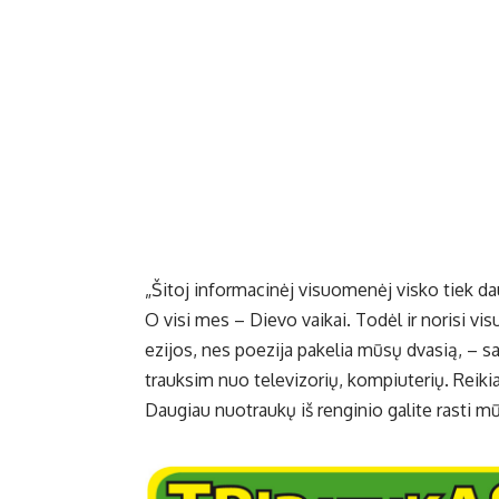
„Ši­toj in­for­ma­ci­nėj vi­suo­me­nėj vis­ko tiek d
O vi­si mes – Die­vo vai­kai. To­dėl ir no­ri­si vi­sus s
ezi­jos, nes po­ezi­ja pa­ke­lia mū­sų dva­sią, – sa
trauk­sim nuo te­le­vi­zo­rių, kom­piu­te­rių. Rei­ki
Daugiau nuotraukų iš renginio galite rasti 