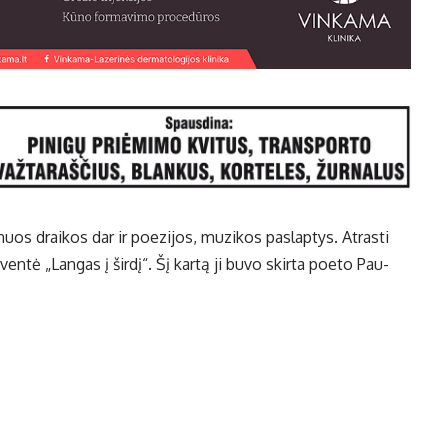
nuos drai­kos dar ir po­ezi­jos, mu­zi­kos pa­slap­tys. At­ras­ti
ven­tė „Lan­gas į šir­dį“. Šį kar­tą ji bu­vo skir­ta po­eto Pau­