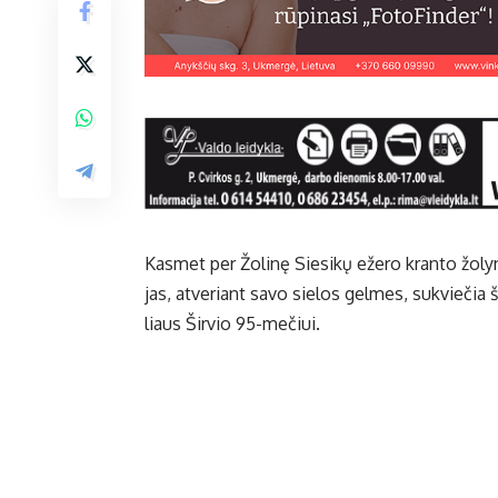
Kas­met per Žo­li­nę Sie­si­kų eže­ro kran­to žo­ly­
jas, at­ve­riant sa­vo sie­los gel­mes, su­kvie­čia š
liaus Šir­vio 95-me­čiui.