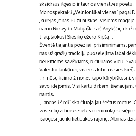
skaid­raus il­ge­sio ir tau­rios vie­nat­vės po­etu.
Mo­nos­pek­tak­lį „Vel­nio­niš­kai vie­nas“ pa­gal P. Š
įkū­rė­jas Jo­nas Bu­zi­liaus­kas. Vi­siems ma­gė­jo 
na­mo Rim­vy­do Ma­ti­jaš­kos iš Anykš­čių dro­ži­nius
ti at­plau­ku­sį Sie­si­kų eže­ro Kip­šą…
Šven­tė lie­jan­tis po­ezi­jai, pri­si­mi­ni­mams, pa­
nas už gra­žių tra­di­ci­jų puo­se­lė­ji­mą la­bai dė­
bei ki­tiems sa­viš­kiams, bi­čiu­liams Vi­dui Sval­bo
Va­len­tui Jan­kū­nui, vi­siems ki­tiems sie­si­kie­č
„Ir mū­sų kai­mo žmo­nės ta­po kū­ry­biš­kes­ni: vi­s
sa­vo idė­jo­mis. Vi­si kar­tu dir­bam, šie­nau­jam, 
nan­tis.
„Lan­gas į šir­dį“ skai­čiuo­ja jau šeš­tus me­tus. 
vos ke­lių ar­ti­mos sie­los me­ni­nin­kų su­si­ė­ji
iš­au­gu­si jau iki ke­lio­li­kos ra­jo­nų. Al­bi­nas 