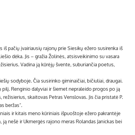
 iš pa­čių įvai­riau­sių ra­jo­nų prie Sie­si­kų eže­ro su­si­ren­ka iš
ie­šio dė­ka. Jis – gra­žia Žo­li­nės, at­si­svei­ki­ni­mo su va­sa­ra
re­ži­sie­rius. Va­di­na ją kū­rė­jų šven­te, su­bu­rian­čia po­etus,
­šių so­dy­bo­je. Čia su­si­rin­ko gi­mi­nai­čiai, bi­čiu­liai, drau­gai.
­kų pi­lį. Ren­gi­nio da­ly­viai ir šie­met ne­pra­lei­do pro­gos po ją
s, re­ži­sie­rius, skai­to­vas Pet­ras Ven­slo­vas. Jis čia pri­sta­tė P.
­kas ber­žas“.
i­niais ir ki­tais me­no kū­ri­niais iš­puoš­to­je eže­ro pa­kran­tė­je
­va, ją ne­šė ir Uk­mer­gės ra­jo­no me­ras Ro­lan­das Ja­nic­kas bei