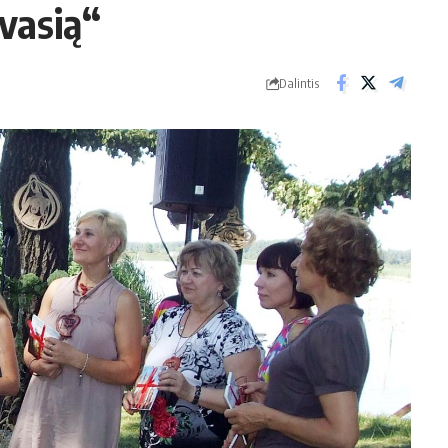
vasią“
Dalintis