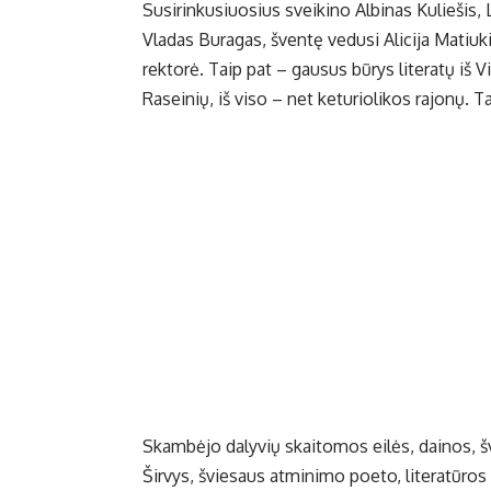
Su­si­rin­ku­siuo­sius svei­ki­no Al­bi­nas Ku­lie­šis,
Vla­das Bu­ra­gas, šven­tę ve­du­si Ali­ci­ja Ma­tiu­
rek­to­rė. Taip pat – gau­sus bū­rys li­te­ra­tų iš Vi
Ra­sei­nių, iš vi­so – net ke­tu­rio­li­kos ra­jo­nų. 
Skam­bė­jo da­ly­vių skai­to­mos ei­lės, dai­nos, šven­
Šir­vys, švie­saus at­mi­ni­mo po­eto, li­te­ra­tū­ros 