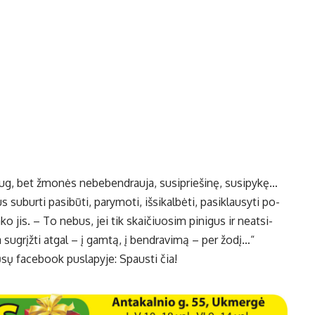
aug, bet žmo­nės ne­be­ben­drau­ja, su­si­prie­ši­nę, su­si­py­kę…
u­bur­ti pa­si­bū­ti, pa­ry­mo­ti, iš­si­kal­bė­ti, pa­si­klau­sy­ti po­
­ko jis. – To ne­bus, jei tik skai­čiuo­sim pi­ni­gus ir neat­si­
a su­grįž­ti at­gal – į gam­tą, į ben­dra­vi­mą – per žo­dį…“
mūsų facebook puslapyje:
Spausti čia
!