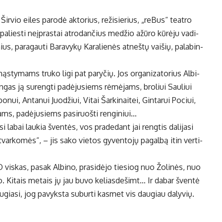
ir­vio ei­les pa­ro­dė ak­to­rius, re­ži­sie­rius, „reBus“ te­at­ro
pa­lies­ti ne­įpras­tai at­ro­dan­čius me­džio ažū­ro kū­rė­ju va­di­
, pa­ra­gau­ti Ba­ra­vy­kų Ka­ra­lie­nės at­neš­tų vai­šių, pa­la­bin­
mąs­ty­mams tru­ko li­gi pat pa­ry­čių. Jos or­ga­ni­za­to­rius Al­bi­
kin­gas ją su­reng­ti pa­dė­ju­siems rė­mė­jams, bro­liui Sau­liui
­nui, An­ta­nui Juo­džiui, Vi­tai Šar­ki­nai­tei, Gin­ta­rui Po­ciui,
iams, pa­dė­ju­siems pa­si­ruoš­ti ren­gi­niui…
i la­bai lau­kia šven­tės, vos pra­de­dant jai reng­tis da­li­ja­si
tvar­ko­mės“, – jis sa­ko vie­tos gy­ven­to­jų pa­gal­bą itin ver­ti­
O vis­kas, pa­sak Al­bi­no, pra­si­dė­jo tie­siog nuo Žo­li­nės, nuo
­mo. Ki­tais me­tais jų jau bu­vo ke­lias­de­šimt… Ir da­bar šven­tė
džiau­gia­si, jog pa­vyks­ta su­bur­ti kas­met vis dau­giau da­ly­vių.