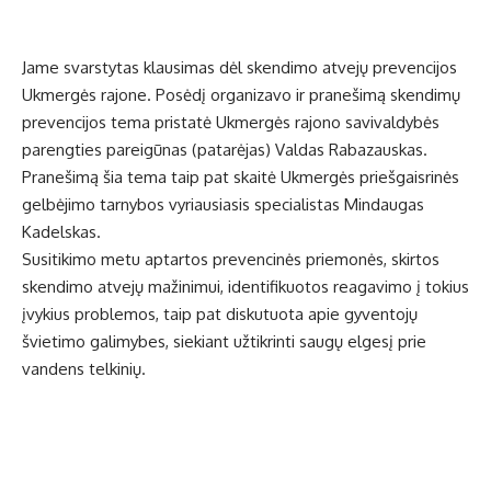
Jame svarstytas klausimas dėl skendimo atvejų prevencijos
Ukmergės rajone. Posėdį organizavo ir pranešimą skendimų
prevencijos tema pristatė Ukmergės rajono savivaldybės
parengties pareigūnas (patarėjas) Valdas Rabazauskas.
Pranešimą šia tema taip pat skaitė Ukmergės priešgaisrinės
gelbėjimo tarnybos vyriausiasis specialistas Mindaugas
Kadelskas.
Susitikimo metu aptartos prevencinės priemonės, skirtos
skendimo atvejų mažinimui, identifikuotos reagavimo į tokius
įvykius problemos, taip pat diskutuota apie gyventojų
švietimo galimybes, siekiant užtikrinti saugų elgesį prie
vandens telkinių.