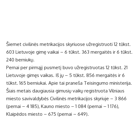
Šiemet civilinės metrikacijos skyriuose užregistruoti 12 tūkst.
603 Lietuvoje gimę vaikai – 6 tūkst. 363 mergaitės ir 6 tūkst.
240 berniukų.
Pernai per pirmąjį pusmetį buvo užregistruotas 12 tūkst. 21
Lietuvoje gimęs vaikas. Iš jų – 5 tūkst. 856 mergaitės ir 6
tūkst. 165 berniukai. Apie tai praneša Teisingumo ministerija.
Šiais metais daugiausia gimusių vaikų registruota Vilniaus
miesto savivaldybės Civilinės metrikacijos skyriuje – 3 866
(pernai – 4 185), Kauno miesto – 1 084 (pernai – 1 176),
Klaipėdos miesto – 675 (pernai – 649).