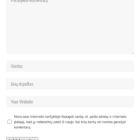
Noriu savo interneto naršyklėje išsaugoti vardą, el. pašto adresą ir interneto
puslapį, kad jų nebereiktų įvesti iš naujo, kai kitą kartą vėl norėsiu parašyti
komentarą.