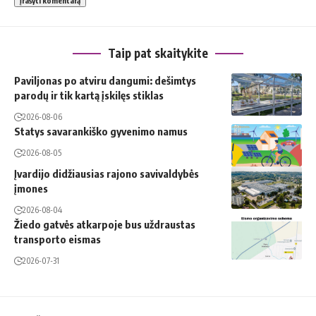
Taip pat skaitykite
Paviljonas po atviru dangumi: dešimtys
parodų ir tik kartą įskilęs stiklas
2026-08-06
Statys savarankiško gyvenimo namus
2026-08-05
Įvardijo didžiausias rajono savivaldybės
įmones
2026-08-04
Žiedo gatvės atkarpoje bus uždraustas
transporto eismas
2026-07-31