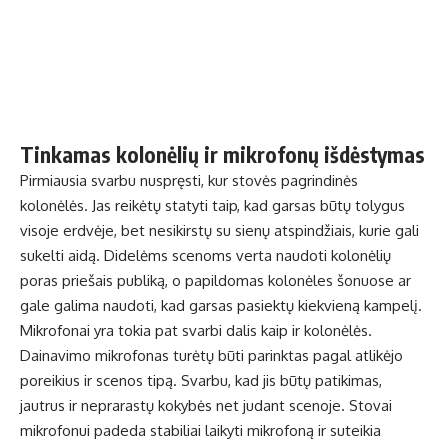
Tinkamas kolonėlių ir mikrofonų išdėstymas
Pirmiausia svarbu nuspręsti, kur stovės pagrindinės
kolonėlės. Jas reikėtų statyti taip, kad garsas būtų tolygus
visoje erdvėje, bet nesikirstų su sienų atspindžiais, kurie gali
sukelti aidą. Didelėms scenoms verta naudoti kolonėlių
poras priešais publiką, o papildomas kolonėles šonuose ar
gale galima naudoti, kad garsas pasiektų kiekvieną kampelį.
Mikrofonai yra tokia pat svarbi dalis kaip ir kolonėlės.
Dainavimo mikrofonas
turėtų būti parinktas pagal atlikėjo
poreikius ir scenos tipą. Svarbu, kad jis būtų patikimas,
jautrus ir neprarastų kokybės net judant scenoje. Stovai
mikrofonui padeda stabiliai laikyti mikrofoną ir suteikia