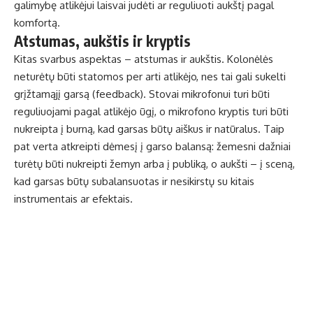
galimybę atlikėjui laisvai judėti ar reguliuoti aukštį pagal
komfortą.
Atstumas, aukštis ir kryptis
Kitas svarbus aspektas – atstumas ir aukštis. Kolonėlės
neturėtų būti statomos per arti atlikėjo, nes tai gali sukelti
grįžtamąjį garsą (feedback).
Stovai mikrofonui
turi būti
reguliuojami pagal atlikėjo ūgį, o mikrofono kryptis turi būti
nukreipta į burną, kad garsas būtų aiškus ir natūralus. Taip
pat verta atkreipti dėmesį į garso balansą: žemesni dažniai
turėtų būti nukreipti žemyn arba į publiką, o aukšti – į sceną,
kad garsas būtų subalansuotas ir nesikirstų su kitais
instrumentais ar efektais.