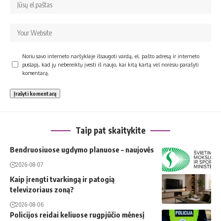
Noriu savo interneto naršyklėje išsaugoti vardą, el. pašto adresą ir interneto
puslapį, kad jų nebereiktų įvesti iš naujo, kai kitą kartą vėl norėsiu parašyti
komentarą.
Taip pat skaitykite
Bendruosiuose ugdymo planuose – naujovės
2026-08-07
Kaip įrengti tvarkingą ir patogią
televizoriaus zoną?
2026-08-06
Policijos reidai keliuose rugpjūčio mėnesį