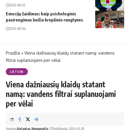
2026-08-05
Emocijų žaidimas: kaip psichologinis
pasirengimas keičia krepšinio rungtynes
2026-08-04
Pradžia
»
Viena dažniausių klaidų statant namą: vandens
filtrai suplanuojami per vėlai
LIETUVA
Viena dažniausių klaidų statant
namą: vandens filtrai suplanuojami
per vėlai
Autorius
Vytautas Nemunaitis
Publikuota 2026-05-28