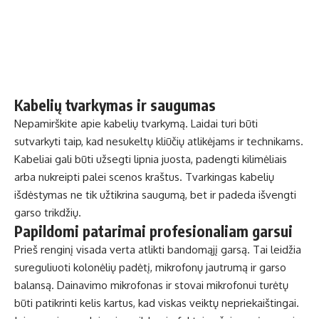
Kabelių tvarkymas ir saugumas
Nepamirškite apie kabelių tvarkymą. Laidai turi būti
sutvarkyti taip, kad nesukeltų kliūčių atlikėjams ir technikams.
Kabeliai gali būti užsegti lipnia juosta, padengti kilimėliais
arba nukreipti palei scenos kraštus. Tvarkingas kabelių
išdėstymas ne tik užtikrina saugumą, bet ir padeda išvengti
garso trikdžių.
Papildomi patarimai profesionaliam garsui
Prieš renginį visada verta atlikti bandomąjį garsą. Tai leidžia
sureguliuoti kolonėlių padėtį, mikrofonų jautrumą ir garso
balansą. Dainavimo mikrofonas ir stovai mikrofonui turėtų
būti patikrinti kelis kartus, kad viskas veiktų nepriekaištingai.