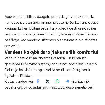
Apie vandens filtrus daugelis pradeda galvoti tik tada, kai
namuose jau atsiranda pirmieji problemų ženklai: ant čiaupų
kaupiasi kalkės, buitinė technika pradeda gesti greičiau nei
tikėtasi, o vanduo įgauna nemalonų kvapą ar skonį. Tuomet
paaiškėja, kad vandens sistemos planavimas buvo atidėtas
per vėlai.
Vandens kokybė daro įtaką ne tik komfortui
Vanduo namuose naudojamas kasdien – nuo maisto
gaminimo iki šildymo sistemų ar buitinės technikos veikimo.
Dėl to jo kokybė tiesiogiai veikia ne tik komfortą, bet ir
ilgalaikes išlaidas.
Kietas vanduo, kuriame gausu kalcio ir magnio, ilgainiui
palieka kalkių nuosėdas ant maišytuvų, dušo sienelių bei
vamzdynų. Šios nuosėdos kaupiasi ir buitinėje technikoje –
skalbyklėse, indaplovėse, boileriuose. Dėl to įrenginiai dirba
mažiau efektyviai, sunaudoja daugiau energijos ir tarnauja