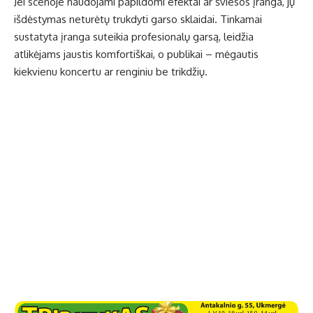
Jei scenoje naudojami papildomi efektai ar šviesos įranga, jų
išdėstymas neturėtų trukdyti garso sklaidai. Tinkamai
sustatyta įranga suteikia profesionalų garsą, leidžia
atlikėjams jaustis komfortiškai, o publikai – mėgautis
kiekvienu koncertu ar renginiu be trikdžių.