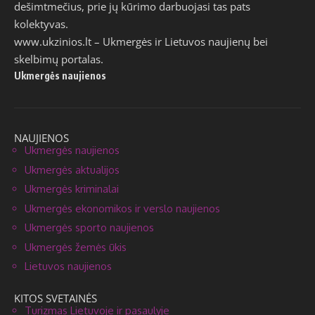
Šalies keliuose policija artimiausiu metu vykdys šias
prevencines priemones: