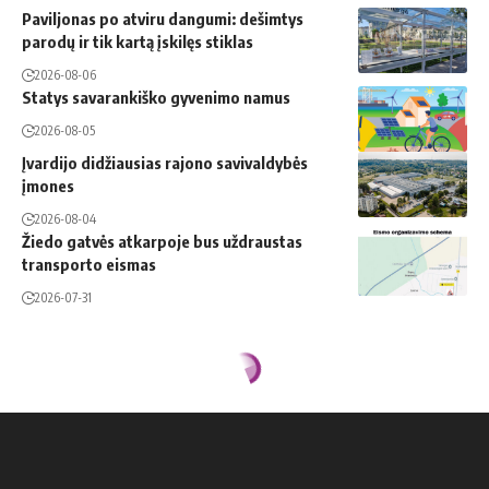
Paviljonas po atviru dangumi: dešimtys
parodų ir tik kartą įskilęs stiklas
2026-08-06
Statys savarankiško gyvenimo namus
2026-08-05
Įvardijo didžiausias rajono savivaldybės
įmones
2026-08-04
Žiedo gatvės atkarpoje bus uždraustas
transporto eismas
2026-07-31
Pradžia
»
Vykdys prevencines priemones
LIETUVA
Vykdys prevencines priemones