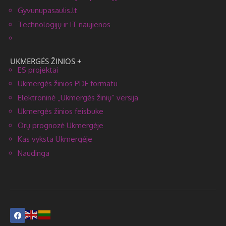
– gruodžio 2–4 dienomis – vairuotojų nesustojimo prieš
pėsčiųjų perėjas, kai to reikalaujama pagal Kelių eismo
taisykles, kontrolė,
– gruodžio 5–6 dienomis – pavojingo ir chuliganiško
vairavimo, manevravimo, lenkimo, kur tai draudžiama daryti,
važiavimo per sankryžas, šviesoforo signalų paisymo
kontrolė,
– gruodžio 8–10 dienomis – pėsčiųjų, dviračių, elektrinių
mikrojudumo priemonių vairuotojų kontrolė, matomumą
gerinančių saugos priemonių (atšvaitų, ryškiaspalvių liemenių
su šviesą atspindinčiais elementais, šviečiančių žibintų)
naudojimas tamsiuoju paros metu ir esant blogam
matomumui.