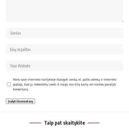
Noriu savo interneto naršyklėje išsaugoti vardą, el. pašto adresą ir interneto
puslapį, kad jų nebereiktų įvesti iš naujo, kai kitą kartą vėl norėsiu parašyti
komentarą.
Taip pat skaitykite