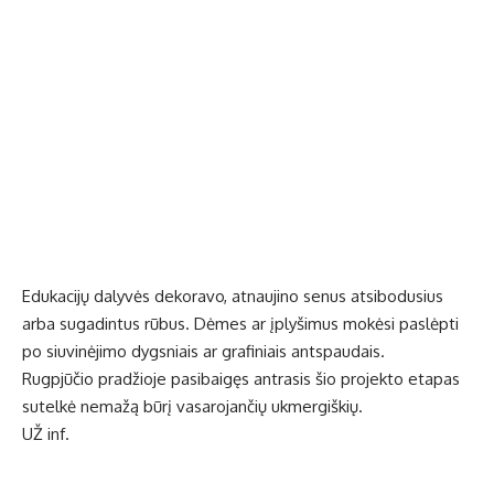
Edukacijų dalyvės dekoravo, atnaujino senus atsibodusius
arba sugadintus rūbus. Dėmes ar įplyšimus mokėsi paslėpti
po siuvinėjimo dygsniais ar grafiniais antspaudais.
Rugpjūčio pradžioje pasibaigęs antrasis šio projekto etapas
sutelkė nemažą būrį vasarojančių ukmergiškių.
UŽ inf.