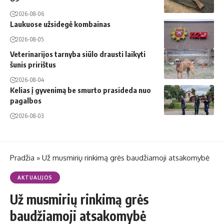
2026-08-06
Laukuose užsidegė kombainas
2026-08-05
Veterinarijos tarnyba siūlo drausti laikyti
šunis pririštus
2026-08-04
Kelias į gyvenimą be smurto prasideda nuo
pagalbos
2026-08-03
Pradžia
»
Už musmirių rinkimą grės baudžiamoji atsakomybė
AKTUALIJOS
Už musmirių rinkimą grės
baudžiamoji atsakomybė