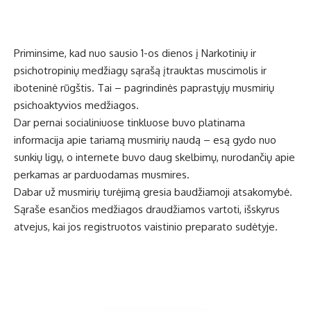
Priminsime, kad nuo sausio 1-os dienos į Narkotinių ir
psichotropinių medžiagų sąrašą įtrauktas muscimolis ir
iboteninė rūgštis. Tai – pagrindinės paprastųjų musmirių
psichoaktyvios medžiagos.
Dar pernai socialiniuose tinkluose buvo platinama
informacija apie tariamą musmirių naudą – esą gydo nuo
sunkių ligų, o internete buvo daug skelbimų, nurodančių apie
perkamas ar parduodamas musmires.
Dabar už musmirių turėjimą gresia baudžiamoji atsakomybė.
Sąraše esančios medžiagos draudžiamos vartoti, išskyrus
atvejus, kai jos registruotos vaistinio preparato sudėtyje.