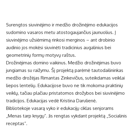
Surengtos siuvinėjimo ir medžio drožinėjimo edukacijos
sudomino vasaros metu atostogaujančius jaunuolius. Į
siuvinėjimo užsiėmimą rinkosi merginos – ant drobinio
audinio jos mokėsi siuvinėti tradicinius augalinius bei
geometrinių formų motyvų raštus.
Drožinėjimas domino vaikinus. Medžio drožinėjimas buvo
jungiamas su raižymu. Šį projektą parėmė tautodailininkas
medžio drožėjas Rimantas Zinkevičius, suteikdamas veiklai
liepos lentelių. Edukacijose buvo ne tik mokoma praktinių
veiklų, tačiau plačiau pristatomos drožybos bei siuvinėjimo
tradicijos. Edukacijas vedė Kristina Darulienė.
Bibliotekoje vasarą vyko ir edukacijų ciklas senjorams
„Menas tarp knygų“. Jis rengtas vykdant projektą „Socialinis
receptas“.