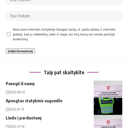
Noriu savo interneto naršyklėje išsaugoti vardą, el. pašto adresą ir interneto
puslapį, kad jų nebereiktų įvesti iš naujo, kai kitą kartą vėl norėsiu parašyti
komentarą.
Taip pat skaitykite
Pavogė iš namų
2026-08-05
Apvogtas statybinis vagonėlis
2026-07-31
Lindo į parduotuvę
2026-07-16