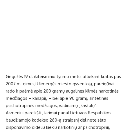
Gegužės 19 d. ikiteisminio tyrimo metu, atliekant kratas pas
2007 m. gimusį Ukmergės miesto gyventoją, pareigūnai
rado ir paėmė apie 200 gramų augalinės kilmės narkotinės
medžiagos – kanapių – bei apie 90 gramų sintetinės
psichotropinės medžiagos, vadinamų „kristalų“.
Asmeniui pareikšti įtarimai pagal Lietuvos Respublikos
baudžiamojo kodekso 260-ą straipsnį dėl neteisėto
disponavimo dideliu kiekiu narkotinių ar psichotropinių