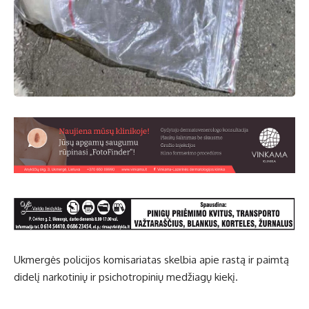
Ukmergės policijos komisariatas skelbia apie rastą ir paimtą
didelį narkotinių ir psichotropinių medžiagų kiekį.