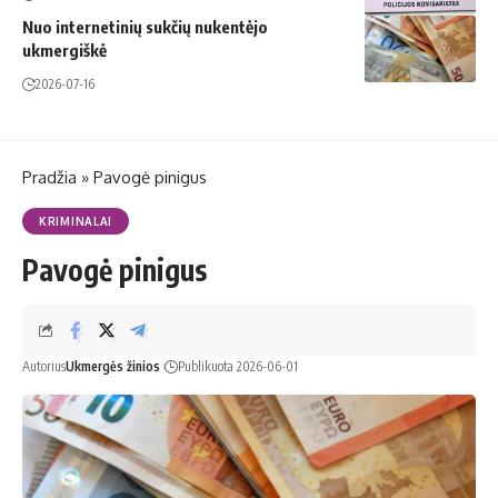
Nuo internetinių sukčių nukentėjo
ukmergiškė
2026-07-16
Pradžia
»
Pavogė pinigus
KRIMINALAI
Pavogė pinigus
Autorius
Ukmergės žinios
Publikuota 2026-06-01