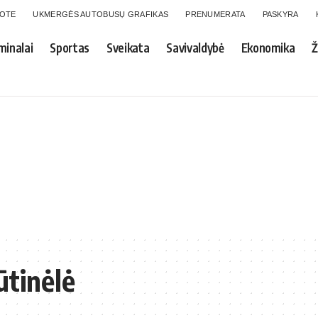
GOTE
UKMERGĖS AUTOBUSŲ GRAFIKAS
PRENUMERATA
PASKYRA
minalai
Sportas
Sveikata
Savivaldybė
Ekonomika
Ž
ūtinėlė