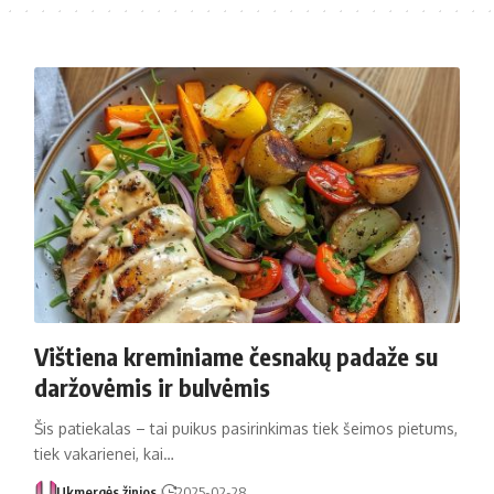
Vištiena kreminiame česnakų padaže su
daržovėmis ir bulvėmis
Šis patiekalas – tai puikus pasirinkimas tiek šeimos pietums,
tiek vakarienei, kai…
Ukmergės žinios
2025-02-28