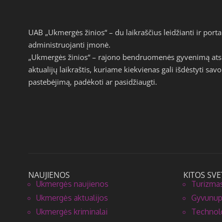
UAB „Ukmergės žinios“ – du laikraščius leidžianti ir por
administruojanti įmonė.
„Ukmergės žinios“ – rajono bendruomenės gyvenimą atspi
aktualijų laikraštis, kuriame kiekvienas gali išdėstyti s
pastebėjimą, padėkoti ar pasidžiaugti.
NAUJIENOS
KITOS SVE
Ukmergės naujienos
Turizmas
Ukmergės aktualijos
Gyvunupa
Ukmergės kriminalai
Technolo