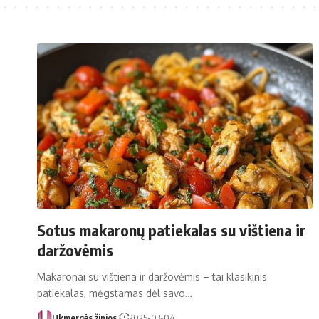
Sotus makaronų patiekalas su vištiena ir
daržovėmis
Makaronai su vištiena ir daržovėmis – tai klasikinis
patiekalas, mėgstamas dėl savo…
Ukmergės žinios
2025-03-04