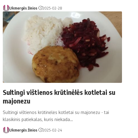
Ukmergės žinios
2025-02-28
Sultingi vištienos krūtinėlės kotletai su
majonezu
Sultingi vištienos krūtinėlės kotletai su majonezu - tai
klasikinis patiekalas, kuris niekada…
Ukmergės žinios
2025-02-24