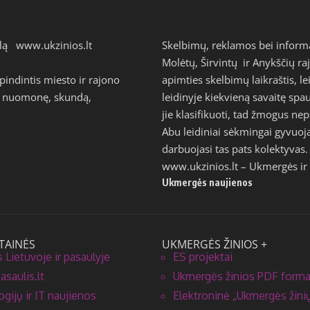
talą
www.ukzinios.lt
Skelbimų, reklamos bei inform
Molėtų, Širvintų ir Anykščių ra
ndintis miesto ir rajono
apimties skelbimų laikraštis, l
avo nuomonę, skundą,
leidinyje kiekvieną savaitę s
jie klasifikuoti, tad žmogus n
Abu leidiniai sėkmingai gyvuoj
darbuojasi tas pats kolektyvas.
www.ukzinios.lt
– Ukmergės ir 
Ukmergės naujienos
TAINĖS
UKMERGĖS ŽINIOS +
 Lietuvoje ir pasaulyje
ES projektai
saulis.lt
Ukmergės žinios PDF form
gijų ir IT naujienos
Elektroninė „Ukmergės žinių