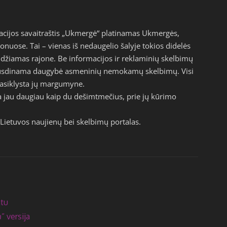
acijos savaitraštis „Ukmergė“ platinamas Ukmergės,
jonuose. Tai – vienas iš nedaugelio šalyje tokios didelės
eidžiamas rajone. Be informacijos ir reklaminių skelbimų
pausdinama daugybė asmeninių nemokamų skelbimų. Visi
epasiklysta jų margumyne.
a jau daugiau kaip du dešimtmečius, prie jų kūrimo
Lietuvos naujienų bei skelbimų portalas.
atu
” versija