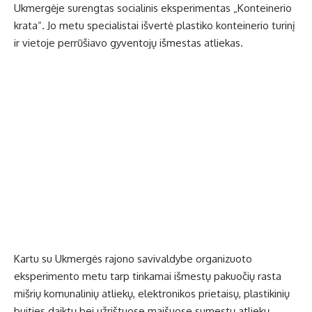
Ukmergėje surengtas socialinis eksperimentas „Konteinerio
krata“. Jo metu specialistai išvertė plastiko konteinerio turinį
ir vietoje perrūšiavo gyventojų išmestas atliekas.
Kartu su Ukmergės rajono savivaldybe organizuoto
eksperimento metu tarp tinkamai išmestų pakuočių rasta
mišrių komunalinių atliekų, elektronikos prietaisų, plastikinių
buities daiktų bei užrištuose maišuose sumestų atliekų.