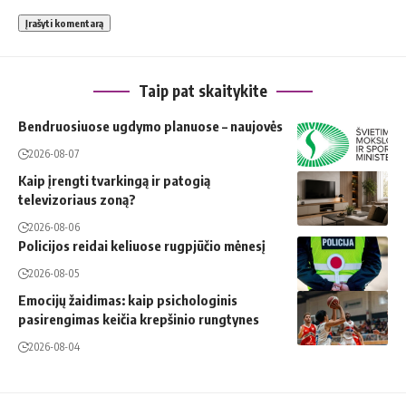
Taip pat skaitykite
Bendruosiuose ugdymo planuose – naujovės
2026-08-07
Kaip įrengti tvarkingą ir patogią
televizoriaus zoną?
2026-08-06
Policijos reidai keliuose rugpjūčio mėnesį
2026-08-05
Emocijų žaidimas: kaip psichologinis
pasirengimas keičia krepšinio rungtynes
2026-08-04