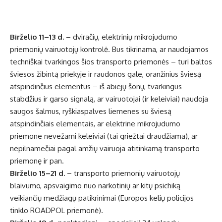
Birželio 11–13 d.
– dviračių, elektrinių mikrojudumo
priemonių vairuotojų kontrolė. Bus tikrinama, ar naudojamos
techniškai tvarkingos šios transporto priemonės – turi baltos
šviesos žibintą priekyje ir raudonos gale, oranžinius šviesą
atspindinčius elementus – iš abiejų šonų, tvarkingus
stabdžius ir garso signalą, ar vairuotojai (ir keleiviai) naudoja
saugos šalmus, ryškiaspalves liemenes su šviesą
atspindinčiais elementais, ar elektrine mikrojudumo
priemone nevežami keleiviai (tai griežtai draudžiama), ar
nepilnamečiai pagal amžių vairuoja atitinkamą transporto
priemonę ir pan.
Birželio 15–21 d.
– transporto priemonių vairuotojų
blaivumo, apsvaigimo nuo narkotinių ar kitų psichiką
veikiančių medžiagų patikrinimai (Europos kelių policijos
tinklo ROADPOL priemonė).