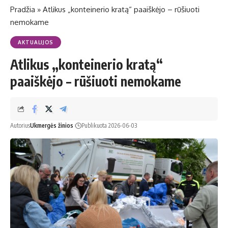
Pradžia
»
Atlikus „konteinerio kratą“ paaiškėjo – rūšiuoti
nemokame
AKTUALIJOS
Atlikus „konteinerio kratą“
paaiškėjo – rūšiuoti nemokame
Autorius
Ukmergės žinios
Publikuota 2026-06-03