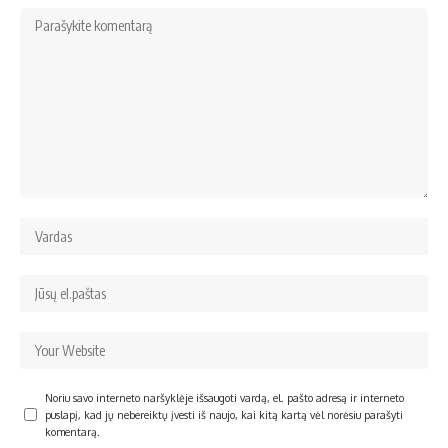
Noriu savo interneto naršyklėje išsaugoti vardą, el. pašto adresą ir interneto
puslapį, kad jų nebereiktų įvesti iš naujo, kai kitą kartą vėl norėsiu parašyti
komentarą.