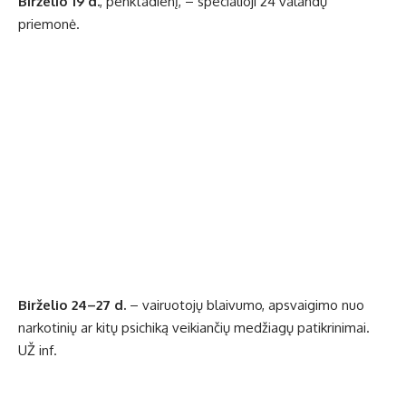
Birželio 19 d.
, penktadienį, – specialioji 24 valandų
priemonė.
Birželio 24–27 d.
– vairuotojų blaivumo, apsvaigimo nuo
narkotinių ar kitų psichiką veikiančių medžiagų patikrinimai.
UŽ inf.