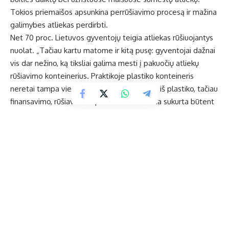
Tokios priemaišos apsunkina perrūšiavimo procesą ir mažina
galimybes atliekas perdirbti.
Net 70 proc. Lietuvos gyventojų teigia atliekas rūšiuojantys
nuolat. „Tačiau kartu matome ir kitą pusę: gyventojai dažnai
vis dar nežino, ką tiksliai galima mesti į pakuočių atliekų
rūšiavimo konteinerius. Praktikoje plastiko konteineris
neretai tampa vieta viskam, kas pagaminta iš plastiko, tačiau
finansavimo, rūšiavimo ir perdirbimo schema sukurta būtent
pakuočių atliekoms, o ne kitiems daiktams“, – teigia „Žaliojo
taško“ rinkodaros ir komunikacijos vadovė Asta Burbaitė.
Plastiko atliekos vis dar klaidina