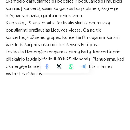
Skambėjo dainuojamosios poezijos ir populiariosios muzikos
kūriniai. Į koncertą susirinko gausus būrys ukmergiškių – jie
mėgavosi muzika, gamta ir bendravimu.
Kaip sakė J. Stanislovaitis, festivalis skirtas per muziką
populiarinti gražiausias Lietuvos vietas. Čia ne tik
koncertuoja užsienio grupės. Koncertai filmuojami ir kuriami
vaizdo įrašai pritraukia turistus iš visos Europos.
Festivalis Ukmergėje rengiamas pirmą kartą. Koncertai prie
piliakalnio laukia birželio 11, 18 ir 25 dienomis. Planuojama, kad
Ukmergėje koncertuos Nanaart, Darius Žvirblis ir James
Walmsley iš Airijos.