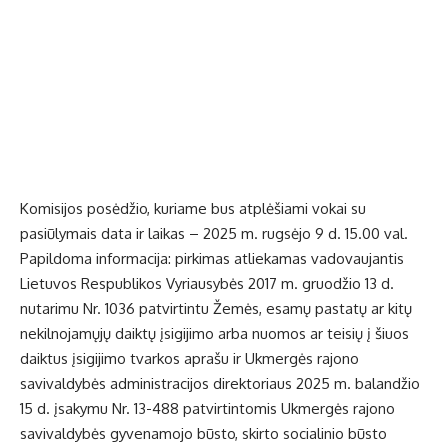
Komisijos posėdžio, kuriame bus atplėšiami vokai su
pasiūlymais data ir laikas – 2025 m. rugsėjo 9 d. 15.00 val.
Papildoma informacija: pirkimas atliekamas vadovaujantis
Lietuvos Respublikos Vyriausybės 2017 m. gruodžio 13 d.
nutarimu Nr. 1036 patvirtintu Žemės, esamų pastatų ar kitų
nekilnojamųjų daiktų įsigijimo arba nuomos ar teisių į šiuos
daiktus įsigijimo tvarkos aprašu ir Ukmergės rajono
savivaldybės administracijos direktoriaus 2025 m. balandžio
15 d. įsakymu Nr. 13-488 patvirtintomis Ukmergės rajono
savivaldybės gyvenamojo būsto, skirto socialinio būsto