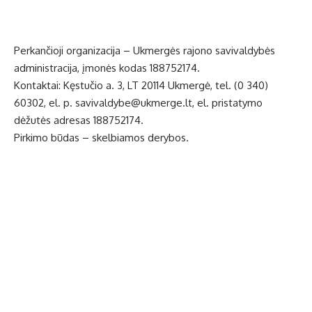
Perkančioji organizacija – Ukmergės rajono savivaldybės
administracija, įmonės kodas 188752174.
Kontaktai: Kęstučio a. 3, LT 20114 Ukmergė, tel. (0 340)
60302, el. p.
savivaldybe@ukmerge.lt
, el. pristatymo
dėžutės adresas 188752174.
Pirkimo būdas – skelbiamos derybos.