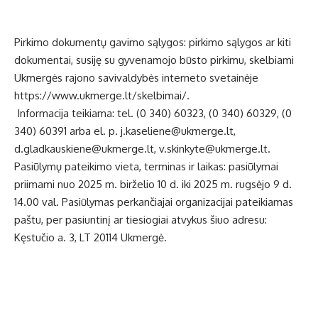
Pirkimo dokumentų gavimo sąlygos: pirkimo sąlygos ar kiti
dokumentai, susiję su gyvenamojo būsto pirkimu, skelbiami
Ukmergės rajono savivaldybės interneto svetainėje
https://www.ukmerge.lt/skelbimai/.
Informacija teikiama: tel. (0 340) 60323, (0 340) 60329, (0
340) 60391 arba el. p.
j.kaseliene@ukmerge.lt
,
d.gladkauskiene@ukmerge.lt
,
v.skinkyte@ukmerge.lt
.
Pasiūlymų pateikimo vieta, terminas ir laikas: pasiūlymai
priimami nuo 2025 m. birželio 10 d. iki 2025 m. rugsėjo 9 d.
14.00 val. Pasiūlymas perkančiajai organizacijai pateikiamas
paštu, per pasiuntinį ar tiesiogiai atvykus šiuo adresu:
Kęstučio a. 3, LT 20114 Ukmergė.