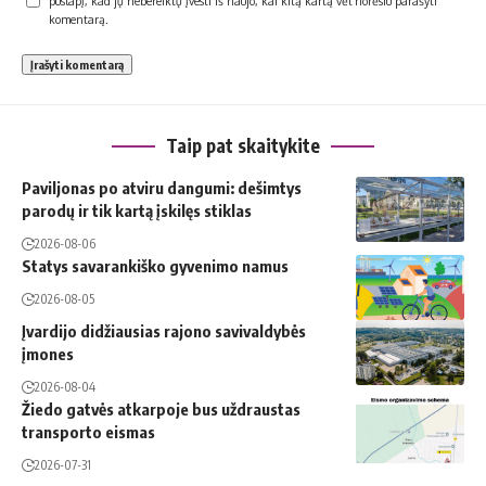
puslapį, kad jų nebereiktų įvesti iš naujo, kai kitą kartą vėl norėsiu parašyti
komentarą.
Taip pat skaitykite
Paviljonas po atviru dangumi: dešimtys
parodų ir tik kartą įskilęs stiklas
2026-08-06
Statys savarankiško gyvenimo namus
2026-08-05
Įvardijo didžiausias rajono savivaldybės
įmones
2026-08-04
Žiedo gatvės atkarpoje bus uždraustas
transporto eismas
2026-07-31