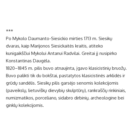
***
Po Mykolo Daumanto-Siesickio mirties 1713 m. Siesikų
dvaras, kaip Marijonos Siesickaitės kraitis, atiteko
kunigaikščiui Mykolui Antanui Radvilai. Greitai jį nusipirko
Konstantinas Daugėla.
1820–1845 m. pilis buvo atnaujinta, įgavo klasicistinių bruožų.
Buvo palikti tik du bokštai, pastatytos klasicistinės arklidės ir
grūdų sandėlis. Siesikų pilis garsėjo senomis kolekcijomis
(paveikslų, lietuviškų dievybių skulptūrų), rankraščių rinkiniais,
numizmatikos, porceliano, sidabro dirbinių, archeologine bei
ginklų kolekcijomis.