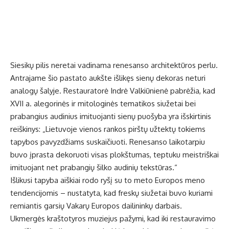
Siesikų pilis neretai vadinama renesanso architektūros perlu.
Antrajame šio pastato aukšte išlikęs sienų dekoras neturi
analogų šalyje. Restauratorė Indrė Valkiūnienė pabrėžia, kad
XVII a. alegorinės ir mitologinės tematikos siužetai bei
prabangius audinius imituojanti sienų puošyba yra išskirtinis
reiškinys: „Lietuvoje vienos rankos pirštų užtektų tokiems
tapybos pavyzdžiams suskaičiuoti. Renesanso laikotarpiu
buvo įprasta dekoruoti visas plokštumas, teptuku meistriškai
imituojant net prabangių šilko audinių tekstūras.“
Išlikusi tapyba aiškiai rodo ryšį su to meto Europos meno
tendencijomis – nustatyta, kad freskų siužetai buvo kuriami
remiantis garsių Vakarų Europos dailininkų darbais.
Ukmergės kraštotyros muziejus pažymi, kad iki restauravimo