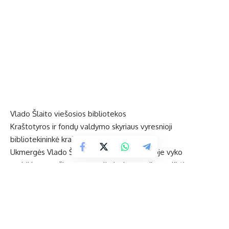
Vlado Šlaito viešosios bibliotekos
Kraštotyros ir fondų valdymo skyriaus vyresnioji
bibliotekininkė kraštotyrai
Ukmergės Vlado Šlaito viešojoje bibliotekoje vyko
susitikimas su žinoma populiariosios muzikos atlikėja,
muzikos pedagoge Rosita Čivilyte ir knygos „Rosita.
Gyvenimas kaip staigi mirtis ir lėtas prisikėlimas“
pristatymas.