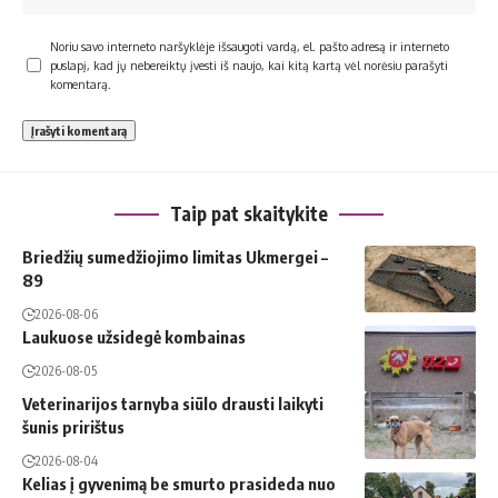
Noriu savo interneto naršyklėje išsaugoti vardą, el. pašto adresą ir interneto
puslapį, kad jų nebereiktų įvesti iš naujo, kai kitą kartą vėl norėsiu parašyti
komentarą.
Taip pat skaitykite
Briedžių sumedžiojimo limitas Ukmergei –
89
2026-08-06
Laukuose užsidegė kombainas
2026-08-05
Veterinarijos tarnyba siūlo drausti laikyti
šunis pririštus
2026-08-04
Kelias į gyvenimą be smurto prasideda nuo