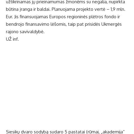
užtikrinamas jų prieinamumas žmonėms su negalia, nupirkta
būtina įranga ir baldai. Planuojama projekto vertė – 1,9 mln.
Eur. Jis finansuojamas Europos regioninės plėtros fondo ir
bendrojo finansavimo lėšomis, taip pat prisidės Ukmergės
rajono savivaldybė.
UŽ inf.
Siesikų dvaro sodybą sudaro 5 pastatai (rūmai, „akademija“