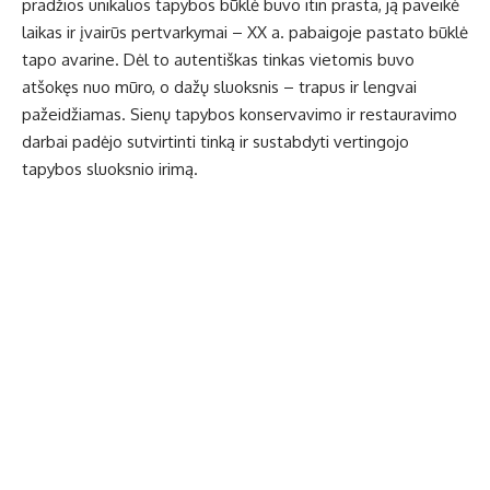
pradžios unikalios tapybos būklė buvo itin prasta, ją paveikė
laikas ir įvairūs pertvarkymai – XX a. pabaigoje pastato būklė
tapo avarine. Dėl to autentiškas tinkas vietomis buvo
atšokęs nuo mūro, o dažų sluoksnis – trapus ir lengvai
pažeidžiamas. Sienų tapybos konservavimo ir restauravimo
darbai padėjo sutvirtinti tinką ir sustabdyti vertingojo
tapybos sluoksnio irimą.