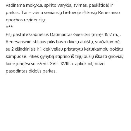
vadinama mokykla, spirito varykla, svirnas, paukštidė) ir
parkas. Tai – viena seniausių Lietuvoje išlikusių Renesanso
epochos rezidencijų.
***
Pilį pastatė Gabrielius Daumantas-Siesickis (miręs 1517 m.).
Renesansinio stiliaus pilis buvo dviejų aukštų, stačiakampė,
su 2 cilindriniais ir 1 kiek vėliau pristatytu keturkampiu bokštu
kampuose. Pilies gynybą stiprino iš trijų pusių iškasti grioviai,
kurie jungėsi su ežeru. XVII–XVIII a. aplink pilį buvo
pasodintas didelis parkas.