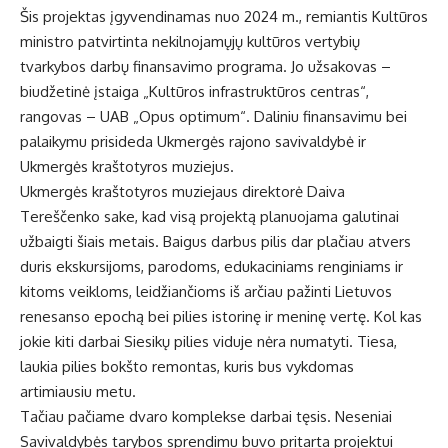
Šis projektas įgyvendinamas nuo 2024 m., remiantis Kultūros
ministro patvirtinta nekilnojamųjų kultūros vertybių
tvarkybos darbų finansavimo programa. Jo užsakovas –
biudžetinė įstaiga „Kultūros infrastruktūros centras“,
rangovas – UAB „Opus optimum“. Daliniu finansavimu bei
palaikymu prisideda Ukmergės rajono savivaldybė ir
Ukmergės kraštotyros muziejus.
Ukmergės kraštotyros muziejaus direktorė Daiva
Tereščenko sake, kad visą projektą planuojama galutinai
užbaigti šiais metais. Baigus darbus pilis dar plačiau atvers
duris ekskursijoms, parodoms, edukaciniams renginiams ir
kitoms veikloms, leidžiančioms iš arčiau pažinti Lietuvos
renesanso epochą bei pilies istorinę ir meninę vertę. Kol kas
jokie kiti darbai Siesikų pilies viduje nėra numatyti. Tiesa,
laukia pilies bokšto remontas, kuris bus vykdomas
artimiausiu metu.
Tačiau pačiame dvaro komplekse darbai tęsis. Neseniai
Savivaldybės tarybos sprendimu buvo pritarta projektui