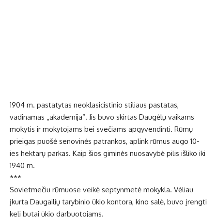
1904 m. pastatytas neoklasicistinio stiliaus pastatas,
vadinamas „akademija“. Jis buvo skirtas Daugėlų vaikams
mokytis ir mokytojams bei svečiams apgyvendinti. Rūmų
prieigas puošė senovinės patrankos, aplink rūmus augo 10-
ies hektarų parkas. Kaip šios giminės nuosavybė pilis išliko iki
1940 m.
***
Sovietmečiu rūmuose veikė septynmetė mokykla. Vėliau
įkurta Daugailių tarybinio ūkio kontora, kino salė, buvo įrengti
keli butai ūkio darbuotojams.