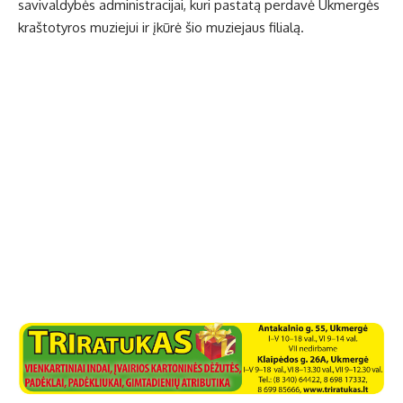
savivaldybės administracijai, kuri pastatą perdavė Ukmergės
kraštotyros muziejui ir įkūrė šio muziejaus filialą.