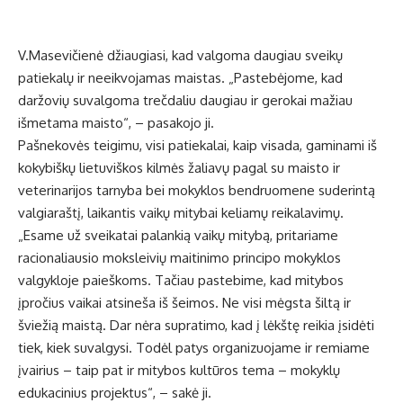
V.Masevičienė džiaugiasi, kad valgoma daugiau sveikų
patiekalų ir neeikvojamas maistas. „Pastebėjome, kad
daržovių suvalgoma trečdaliu daugiau ir gerokai mažiau
išmetama maisto“, – pasakojo ji.
Pašnekovės teigimu, visi patiekalai, kaip visada, gaminami iš
kokybiškų lietuviškos kilmės žaliavų pagal su maisto ir
veterinarijos tarnyba bei mokyklos bendruomene suderintą
valgiaraštį, laikantis vaikų mitybai keliamų reikalavimų.
„Esame už sveikatai palankią vaikų mitybą, pritariame
racionaliausio moksleivių maitinimo principo mokyklos
valgykloje paieškoms. Tačiau pastebime, kad mitybos
įpročius vaikai atsineša iš šeimos. Ne visi mėgsta šiltą ir
šviežią maistą. Dar nėra supratimo, kad į lėkštę reikia įsidėti
tiek, kiek suvalgysi. Todėl patys organizuojame ir remiame
įvairius – taip pat ir mitybos kultūros tema – mokyklų
edukacinius projektus“, – sakė ji.