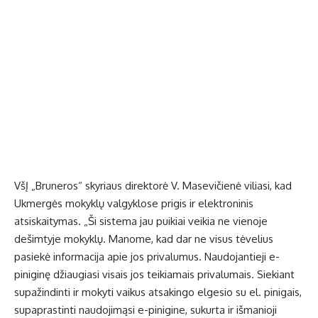
VšĮ „Bruneros“ skyriaus direktorė V. Masevičienė viliasi, kad
Ukmergės mokyklų valgyklose prigis ir elektroninis
atsiskaitymas. „Ši sistema jau puikiai veikia ne vienoje
dešimtyje mokyklų. Manome, kad dar ne visus tėvelius
pasiekė informacija apie jos privalumus. Naudojantieji e-
piniginę džiaugiasi visais jos teikiamais privalumais. Siekiant
supažindinti ir mokyti vaikus atsakingo elgesio su el. pinigais,
supaprastinti naudojimąsi e-pinigine, sukurta ir išmanioji