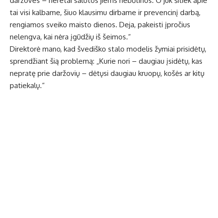
daržoves – neretai salotos jiems nebūtinos. O juk šitiek apie
tai visi kalbame, šiuo klausimu dirbame ir prevencinį darbą,
rengiamos sveiko maisto dienos. Deja, pakeisti įpročius
nelengva, kai nėra įgūdžių iš šeimos.“
Direktorė mano, kad švediško stalo modelis žymiai prisidėtų,
sprendžiant šią problemą: „Kurie nori – daugiau įsidėtų, kas
nepratę prie daržovių – dėtųsi daugiau kruopų, košės ar kitų
patiekalų.“