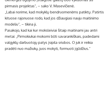
pirmasis projektas“, – sako V. Masevičienė.
„Labai norime, kad mokyklų bendruomenėms patiktų. Patirtis
kituose rajonuose rodo, kad jos džiaugiasi nauju maitinimo
modeliu“, – tikina ji.
Pasakojo, kad kai kur moksleiviai šitaip maitinami jau antri
metai: „Pirmokiukai mokomi būti savarankiškais, padedami
valgyklų darbuotojų patys įsipila sriubos. O juk ir reikia
pradėti nuo mažiukų, juos mokyti, formuoti įgūdžius.“