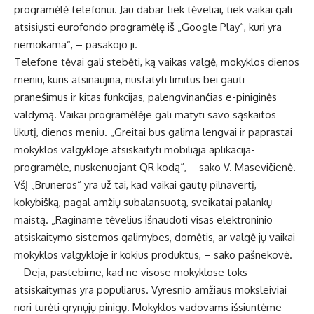
programėlė telefonui. Jau dabar tiek tėveliai, tiek vaikai gali
atsisiųsti eurofondo programėlę iš „Google Play“, kuri yra
nemokama“, – pasakojo ji.
Telefone tėvai gali stebėti, ką vaikas valgė, mokyklos dienos
meniu, kuris atsinaujina, nustatyti limitus bei gauti
pranešimus ir kitas funkcijas, palengvinančias e-piniginės
valdymą. Vaikai programėlėje gali matyti savo sąskaitos
likutį, dienos meniu. „Greitai bus galima lengvai ir paprastai
mokyklos valgykloje atsiskaityti mobiliąja aplikacija-
programėle, nuskenuojant QR kodą“, – sako V. Masevičienė.
VšĮ „Bruneros“ yra už tai, kad vaikai gautų pilnavertį,
kokybišką, pagal amžių subalansuotą, sveikatai palankų
maistą. „Raginame tėvelius išnaudoti visas elektroninio
atsiskaitymo sistemos galimybes, domėtis, ar valgė jų vaikai
mokyklos valgykloje ir kokius produktus, – sako pašnekovė.
– Deja, pastebime, kad ne visose mokyklose toks
atsiskaitymas yra populiarus. Vyresnio amžiaus moksleiviai
nori turėti grynųjų pinigų. Mokyklos vadovams išsiuntėme