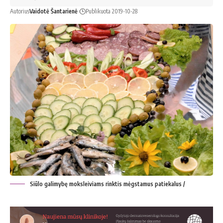
Autorius
Vaidotė Šantarienė
Publikuota 2019-10-28
Siūlo galimybę moksleiviams rinktis mėgstamus patiekalus /