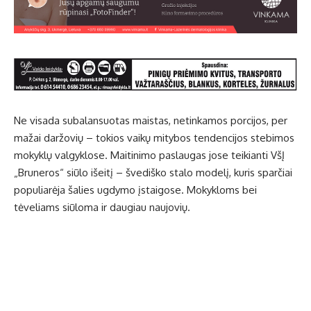
Ne visada subalansuotas maistas, netinkamos porcijos, per
mažai daržovių – tokios vaikų mitybos tendencijos stebimos
mokyklų valgyklose. Maitinimo paslaugas jose teikianti VšĮ
„Bruneros“ siūlo išeitį – švediško stalo modelį, kuris sparčiai
populiarėja šalies ugdymo įstaigose. Mokykloms bei
tėveliams siūloma ir daugiau naujovių.