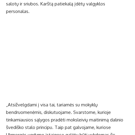
salotų ir sriubos. Karštą patiekalą įdėtų valgyklos
personalas.
„Atsižvelgdami į visa tai, tariamės su mokyklų
bendruomenėmis, diskutuojame. Svarstome, kurioje
tinkamiausios sąlygos pradėti moksleivių maitinimą dalinio
švediško stalo principu. Taip pat galvojame, kuriose
Ukmergės ugdymo įstaigose galėtų būti vykdomas šis