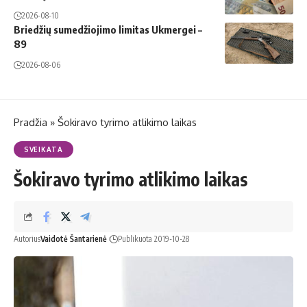
2026-08-10
Briedžių sumedžiojimo limitas Ukmergei –
89
2026-08-06
Pradžia
»
Šokiravo tyrimo atlikimo laikas
SVEIKATA
Šokiravo tyrimo atlikimo laikas
Autorius
Vaidotė Šantarienė
Publikuota 2019-10-28