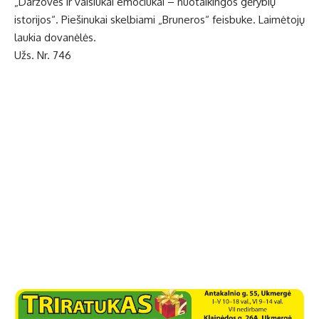
„Daržovės ir vaisiukai emociukai – nuotaikingos gėrybių
istorijos“. Piešinukai skelbiami „Bruneros“ feisbuke. Laimėtojų
laukia dovanėlės.
Užs. Nr. 746