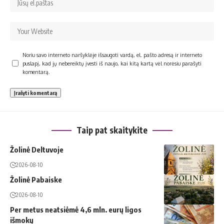
Noriu savo interneto naršyklėje išsaugoti vardą, el. pašto adresą ir interneto
puslapį, kad jų nebereiktų įvesti iš naujo, kai kitą kartą vėl norėsiu parašyti
komentarą.
Taip pat skaitykite
Žolinė Deltuvoje
2026-08-10
Žolinė Pabaiske
2026-08-10
Per metus neatsiėmė 4,6 mln. eurų ligos
išmokų