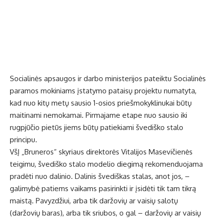
Socialinės apsaugos ir darbo ministerijos pateiktu Socialinės
paramos mokiniams įstatymo pataisų projektu numatyta,
kad nuo kitų metų sausio 1-osios priešmokyklinukai būtų
maitinami nemokamai. Pirmajame etape nuo sausio iki
rugpjūčio pietūs jiems būtų patiekiami švediško stalo
principu.
VšĮ „Bruneros“ skyriaus direktorės Vitalijos Masevičienės
teigimu, švediško stalo modelio diegimą rekomenduojama
pradėti nuo dalinio. Dalinis švediškas stalas, anot jos, –
galimybė patiems vaikams pasirinkti ir įsidėti tik tam tikrą
maistą. Pavyzdžiui, arba tik daržovių ar vaisių salotų
(daržovių baras), arba tik sriubos, o gal – daržovių ar vaisių