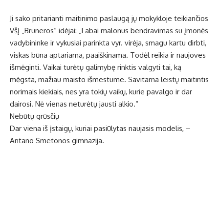
Ji sako pritarianti maitinimo paslaugą jų mokykloje teikiančios
VšĮ „Bruneros“ idėjai: „Labai malonus bendravimas su įmonės
vadybininke ir vykusiai parinkta vyr. virėja, smagu kartu dirbti,
viskas būna aptariama, paaiškinama. Todėl reikia ir naujoves
išmėginti. Vaikai turėtų galimybę rinktis valgyti tai, ką
mėgsta, mažiau maisto išmestume. Savitarna leistų maitintis
norimais kiekiais, nes yra tokių vaikų, kurie pavalgo ir dar
dairosi. Nė vienas neturėtų jausti alkio.“
Nebūtų grūsčių
Dar viena iš įstaigų, kuriai pasiūlytas naujasis modelis, –
Antano Smetonos gimnazija.