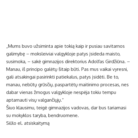
„Mums buvo užsiminta apie tokią kaip ir pusiau savitarnos
galimybę – moksleiviai valgykloje patys įsideda maisto,
susimoka, – sakė gimnazijos direktorius Adolfas Girdžiūna. –
Manau, iš principo galėtų šitaip būti. Pas mus vaikai vyresni,
gali atsakingai pasirinkti patiekalus, patys įsidėti. Be to,
manau, nebūtų grūsčių, paspartėtų maitinimo procesas, nes
dabar vienas žmogus valgykloje nespėja tokiu tempu
aptarnauti visų valgančiųjų.“
Šiuo klausimu, teigė gimnazijos vadovas, dar bus tariamasi
su mokyklos taryba, bendruomene.
Siūlo el. atsiskaitymą