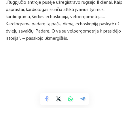
„Rugpjūčio antroje pusėje užregistravo rugsėjo 11 dienai. Kaip
paprastai, kardiologas siunčia atlikti įvairius tyrimus:
kardiograma, širdies echoskopija, veloergometrija…
Kardiogramą padarė tą pačią dieną, echoskopiją paskyrė už
dviejų savaičių. Padarė. O va su veloergometrija ir prasidėjo
istorija“, – pasakojo ukmergiškis.
Rugsėjo 11 dieną paskyrė atlikti tyrimą, kuris bus lapkričio 25