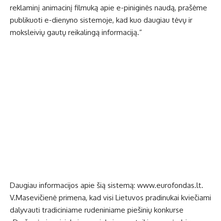
reklaminį animacinį filmuką apie e-piniginės naudą, prašėme
publikuoti e-dienyno sistemoje, kad kuo daugiau tėvų ir
moksleivių gautų reikalingą informaciją.“
Daugiau informacijos apie šią sistemą:
www.eurofondas.lt
.
V.Masevičienė primena, kad visi Lietuvos pradinukai kviečiami
dalyvauti tradiciniame rudeniniame piešinių konkurse