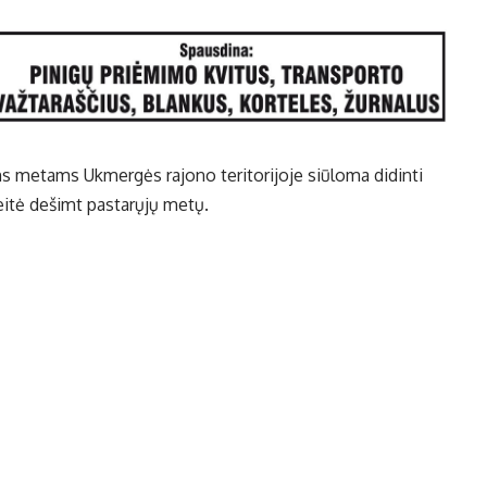
s metams Ukmergės rajono teritorijoje siūloma didinti
keitė dešimt pastarųjų metų.