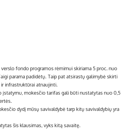
io verslo fondo programos rėmimui skiriama 5 proc. nuo
gi parama padidėtų. Taip pat atsirastų galimybė skirti
 infrastruktūrai atnaujinti.
įstatymu, mokesčio tarifas gali būti nustatytas nuo 0,5
ertės.
kesčio dydį mūsų savivaldybė tarp kitų savivaldybių yra
tas šis klausimas, vyks kitą savaitę.