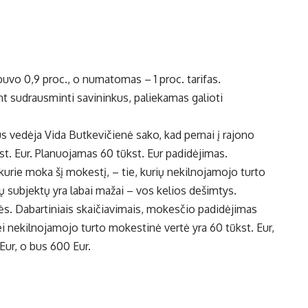
vo 0,9 proc., o numatomas – 1 proc. tarifas.
ant sudrausminti savininkus, paliekamas galioti
s vedėja Vida Butkevičienė sako, kad pernai į rajono
t. Eur. Planuojamas 60 tūkst. Eur padidėjimas.
kurie moka šį mokestį, – tie, kurių nekilnojamojo turto
subjektų yra labai mažai – vos kelios dešimtys.
. Dabartiniais skaičiavimais, mokesčio padidėjimas
i nekilnojamojo turto mokestinė vertė yra 60 tūkst. Eur,
Eur, o bus 600 Eur.