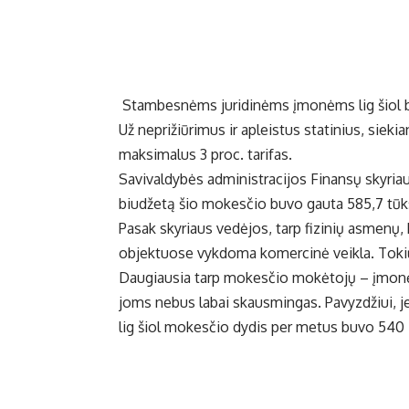
Stambesnėms juridinėms įmonėms lig šiol bu
Už neprižiūrimus ir apleistus statinius, sieki
maksimalus 3 proc. tarifas.
Savivaldybės administracijos Finansų skyriau
biudžetą šio mokesčio buvo gauta 585,7 tūks
Pasak skyriaus vedėjos, tarp fizinių asmenų, 
objektuose vykdoma komercinė veikla. Tokių 
Daugiausia tarp mokesčio mokėtojų – įmonės
joms nebus labai skausmingas. Pavyzdžiui, je
lig šiol mokesčio dydis per metus buvo 540 