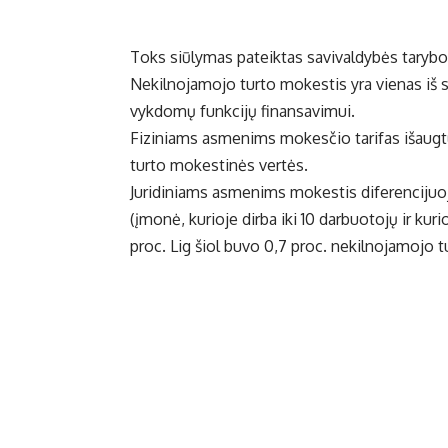
Toks siūlymas pateiktas savivaldybės tarybo
Nekilnojamojo turto mokestis yra vienas iš s
vykdomų funkcijų finansavimui.
Fiziniams asmenims mokesčio tarifas išaugtų 
turto mokestinės vertės.
Juridiniams asmenims mokestis diferencijuo
(įmonė, kurioje dirba iki 10 darbuotojų ir kur
proc. Lig šiol buvo 0,7 proc. nekilnojamojo 