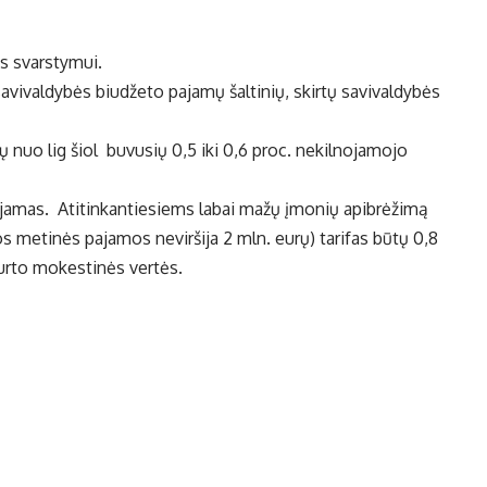
s svarstymui.
avivaldybės biudžeto pajamų šaltinių, skirtų savivaldybės
nuo lig šiol buvusių 0,5 iki 0,6 proc. nekilnojamojo
jamas. Atitinkantiesiems labai mažų įmonių apibrėžimą
ios metinės pajamos neviršija 2 mln. eurų) tarifas būtų 0,8
turto mokestinės vertės.