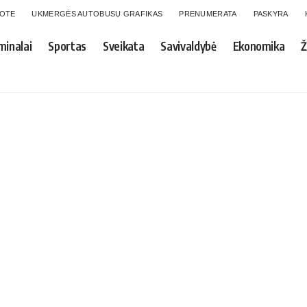
GOTE
UKMERGĖS AUTOBUSŲ GRAFIKAS
PRENUMERATA
PASKYRA
minalai
Sportas
Sveikata
Savivaldybė
Ekonomika
Ž