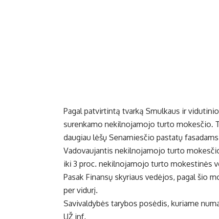
Pagal patvirtintą tvarką Smulkaus ir vidutin
surenkamo nekilnojamojo turto mokesčio. Tai
daugiau lėšų Senamiesčio pastatų fasadams ir
Vadovaujantis nekilnojamojo turto mokesčio 
iki 3 proc. nekilnojamojo turto mokestinės v
Pasak Finansų skyriaus vedėjos, pagal šio mo
per vidurį.
Savivaldybės tarybos posėdis, kuriame numaty
UŽ inf.