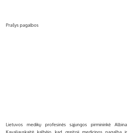
Prašys pagalbos
Lietuvos medikų profesinės sąjungos pirmininkė Albina
Kavaliauskaitė kalbėjo, kad greitoji medicinos pagalba ir