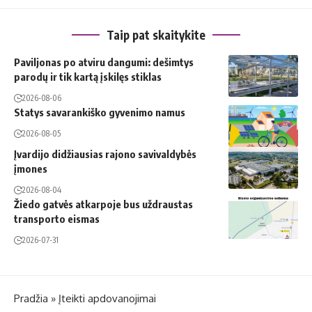
Taip pat skaitykite
Paviljonas po atviru dangumi: dešimtys
parodų ir tik kartą įskilęs stiklas
2026-08-06
Statys savarankiško gyvenimo namus
2026-08-05
Įvardijo didžiausias rajono savivaldybės
įmones
2026-08-04
Žiedo gatvės atkarpoje bus uždraustas
transporto eismas
2026-07-31
Pradžia
»
Įteikti apdovanojimai