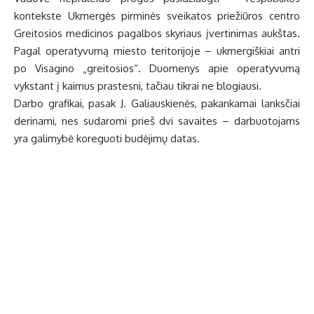
kontekste Ukmergės pirminės sveikatos priežiūros centro
Greitosios medicinos pagalbos skyriaus įvertinimas aukštas.
Pagal operatyvumą miesto teritorijoje – ukmergiškiai antri
po Visagino „greitosios“. Duomenys apie operatyvumą
vykstant į kaimus prastesni, tačiau tikrai ne blogiausi.
Darbo grafikai, pasak J. Galiauskienės, pakankamai lanksčiai
derinami, nes sudaromi prieš dvi savaites – darbuotojams
yra galimybė koreguoti budėjimų datas.