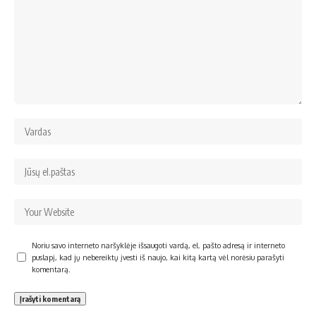
Noriu savo interneto naršyklėje išsaugoti vardą, el. pašto adresą ir interneto
puslapį, kad jų nebereiktų įvesti iš naujo, kai kitą kartą vėl norėsiu parašyti
komentarą.