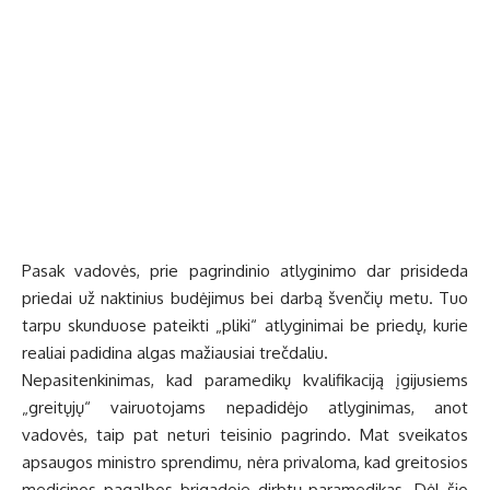
Pasak vadovės, prie pagrindinio atlyginimo dar prisideda
priedai už naktinius budėjimus bei darbą švenčių metu. Tuo
tarpu skunduose pateikti „pliki“ atlyginimai be priedų, kurie
realiai padidina algas mažiausiai trečdaliu.
Nepasitenkinimas, kad paramedikų kvalifikaciją įgijusiems
„greitųjų“ vairuotojams nepadidėjo atlyginimas, anot
vadovės, taip pat neturi teisinio pagrindo. Mat sveikatos
apsaugos ministro sprendimu, nėra privaloma, kad greitosios
medicinos pagalbos brigadoje dirbtų paramedikas. Dėl šio