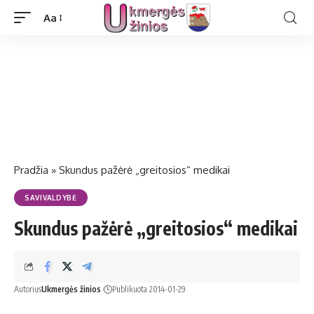
Aa
Pradžia
»
Skundus pažėrė „greitosios“ medikai
SAVIVALDYBĖ
Skundus pažėrė „greitosios“ medikai
Autorius
Ukmergės žinios
Publikuota 2014-01-29