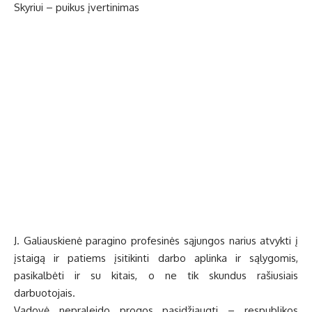
Skyriui – puikus įvertinimas
J. Galiauskienė paragino profesinės sąjungos narius atvykti į
įstaigą ir patiems įsitikinti darbo aplinka ir sąlygomis,
pasikalbėti ir su kitais, o ne tik skundus rašiusiais
darbuotojais.
Vadovė nepraleido progos pasidžiaugti – respublikos