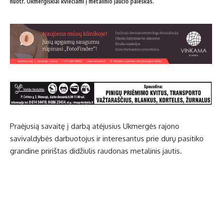
nuotr. Ukmergiškiai kviečiami į metalinio jaučio paieškas.
Praėjusią savaitę į darbą atėjusius Ukmergės rajono
savivaldybės darbuotojus ir interesantus prie durų pasitiko
grandine pririštas didžiulis raudonas metalinis jautis.