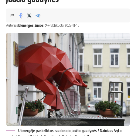
Autorius
Ukmergės žinios
Publikuota 2023-11-16
Ukmergėje paskelbtos raudonojo jaučio gaudynės / Dainiaus Vyto