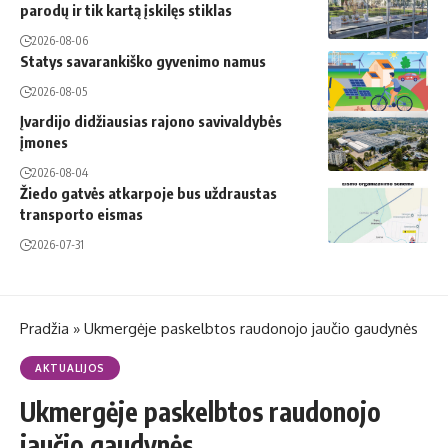
parodų ir tik kartą įskilęs stiklas
2026-08-06
Statys savarankiško gyvenimo namus
2026-08-05
Įvardijo didžiausias rajono savivaldybės
įmones
2026-08-04
Žiedo gatvės atkarpoje bus uždraustas
transporto eismas
2026-07-31
Pradžia
»
Ukmergėje paskelbtos raudonojo jaučio gaudynės
AKTUALIJOS
Ukmergėje paskelbtos raudonojo
jaučio gaudynės