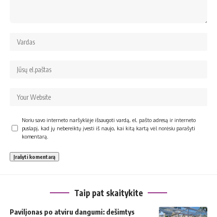
Noriu savo interneto naršyklėje išsaugoti vardą, el. pašto adresą ir interneto
puslapį, kad jų nebereiktų įvesti iš naujo, kai kitą kartą vėl norėsiu parašyti
komentarą.
Taip pat skaitykite
Paviljonas po atviru dangumi: dešimtys