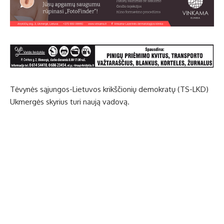
Tėvynės sąjungos-Lietuvos krikščionių demokratų (TS-LKD)
Ukmergės skyrius turi naują vadovą.