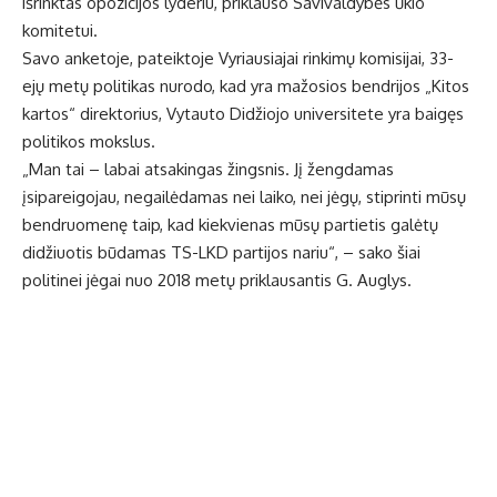
išrinktas opozicijos lyderiu, priklauso Savivaldybės ūkio
komitetui.
Savo anketoje, pateiktoje Vyriausiajai rinkimų komisijai, 33-
ejų metų politikas nurodo, kad yra mažosios bendrijos „Kitos
kartos“ direktorius, Vytauto Didžiojo universitete yra baigęs
politikos mokslus.
„Man tai – labai atsakingas žingsnis. Jį žengdamas
įsipareigojau, negailėdamas nei laiko, nei jėgų, stiprinti mūsų
bendruomenę taip, kad kiekvienas mūsų partietis galėtų
didžiuotis būdamas TS-LKD partijos nariu“, – sako šiai
politinei jėgai nuo 2018 metų priklausantis G. Auglys.