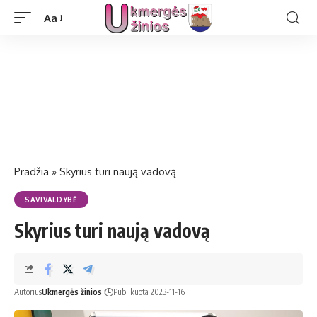
Aa
Pradžia
»
Skyrius turi naują vadovą
SAVIVALDYBĖ
Skyrius turi naują vadovą
Autorius
Ukmergės žinios
Publikuota 2023-11-16