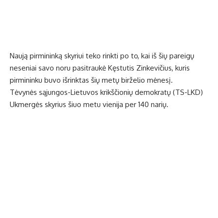
Naują pirmininką skyriui teko rinkti po to, kai iš šių pareigų
neseniai savo noru pasitraukė Kęstutis Zinkevičius, kuris
pirmininku buvo išrinktas šių metų birželio mėnesį.
Tėvynės sąjungos-Lietuvos krikščionių demokratų (TS-LKD)
Ukmergės skyrius šiuo metu vienija per 140 narių.