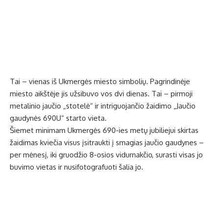
Tai – vienas iš Ukmergės miesto simbolių. Pagrindinėje
miesto aikštėje jis užsibuvo vos dvi dienas. Tai – pirmoji
metalinio jaučio „stotelė“ ir intriguojančio žaidimo „Jaučio
gaudynės 690U“ starto vieta.
Šiemet minimam Ukmergės 690-ies metų jubiliejui skirtas
žaidimas kviečia visus įsitraukti į smagias jaučio gaudynes –
per mėnesį, iki gruodžio 8-osios vidurnakčio, surasti visas jo
buvimo vietas ir nusifotografuoti šalia jo.