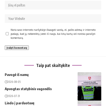
Noriu savo interneto naršyklėje išsaugoti vardą, el. pašto adresą ir interneto
puslapį, kad jų nebereiktų įvesti iš naujo, kai kitą kartą vėl norėsiu parašyti
komentarą.
Taip pat skaitykite
Pavogė iš namų
2026-08-05
Apvogtas statybinis vagonėlis
2026-07-31
Lindo į parduotuvę