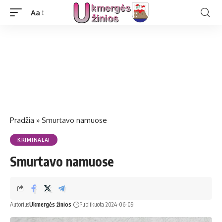
Aa
Pradžia
»
Smurtavo namuose
KRIMINALAI
Smurtavo namuose
Autorius
Ukmergės žinios
Publikuota 2024-06-09