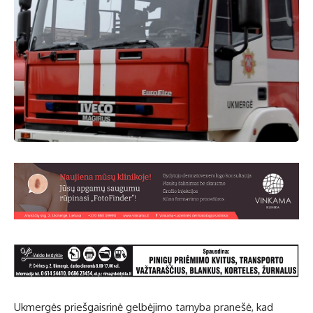
Ukmergės priešgaisrinė gelbėjimo tarnyba pranešė, kad