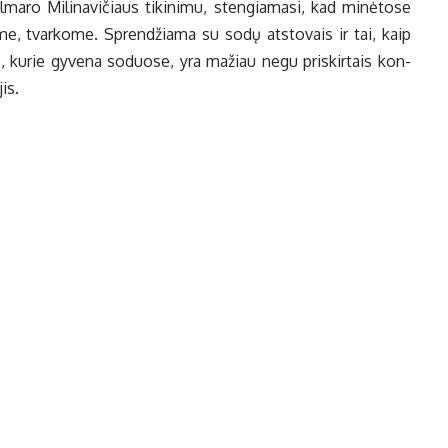
­ro Mi­li­na­vi­čiaus ti­ki­ni­mu, sten­gia­ma­si, kad mi­nė­to­se
ri­me, tvar­ko­me. Spren­džia­ma su so­dų at­sto­vais ir tai, kaip
jų, ku­rie gy­ve­na so­duo­se, yra ma­žiau ne­gu pri­skir­tais kon­
jis.