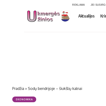
REKLAMA
JEI SUSIR
Aktualijos
Kri
Pradžia
»
So­dų ben­dri­jo­je – šiukš­lių kal­nai
EKONOMIKA