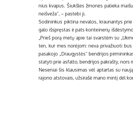
nius kva­pus. Šiukš­les žmo­nės pa­lie­ka mai­šuo
ne­iš­ve­ža“, – pa­ste­bi ji.
So­di­nin­kus pik­ti­na ne­va­los, krau­nan­tys pri
ga­lo iš­spręs­tas ir pats kon­tei­ne­rių iš­dės­ty­m
„Prieš po­rą me­tų apie tai svars­tėm su „Uk­mer­g
ten, kur mes no­rė­jom: ne­va pri­va­žiuo­ti bus n
pa­sa­ko­jo „Drau­gys­tės“ ben­dri­jos pir­mi­nin­k
sta­ty­ti prie as­fal­to, ben­dri­jos pa­kraš­ty, nor
Ne­se­niai šis klau­si­mas vėl ap­tar­tas su nau­ją­
ra­jo­no at­sto­vais, už­si­ra­šė ma­no min­tį dėl 