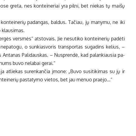
­se gre­ta, nes kon­tei­ne­riai yra pil­ni, bet nie­kas tų mai­šų
e kon­tei­ne­rių pa­dan­gas, bal­dus. Ta­čiau, jų ma­ny­mu, ne iki
o klau­si­mas.
ės ver­smės“ at­sto­vais. Jie ne­su­ti­ko kon­tei­ne­rių pa­dė­ti
e­pa­to­gu, o sun­kias­vo­ris trans­por­tas su­ga­dins ke­lius, –
as An­ta­nas Pa­li­daus­kas. – Nu­spren­dė, kad pa­lan­kiau­sia pa­
s mums bu­vo ne­la­bai ge­rai.“
ja at­lie­kas su­ren­kan­čia įmo­ne: „Bu­vo su­si­ti­ki­mas su jų ir
kon­tei­ne­rių pa­sta­ty­mo vie­tos, bet jau mė­nuo pra­ėjo…“