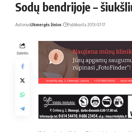
So­dų ben­dri­jo­je – šiukš­l
Autorius
Ukmergės žinios
Publikuota 2013-07-17
Dalintis