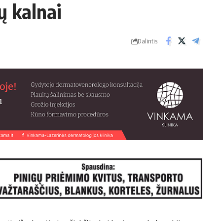
ių kal­nai
Dalintis