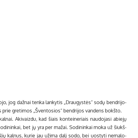
­ko­jo, jog daž­nai ten­ka lan­ky­tis „Drau­gys­tės“ so­dų ben­dri­jo­
tis prie gre­ti­mos „Šven­to­sios“ ben­dri­jos van­dens bokš­to.
kal­nai. Aki­vaiz­du, kad šiais kon­tei­ne­riais nau­do­ja­si abie­jų
 so­di­nin­kai, bet jų yra per ma­žai. So­di­nin­kai mo­ka už šiukš­
š­lių kal­nus, ku­rie jau už­ima da­lį so­do, bei uos­ty­ti ne­ma­lo­