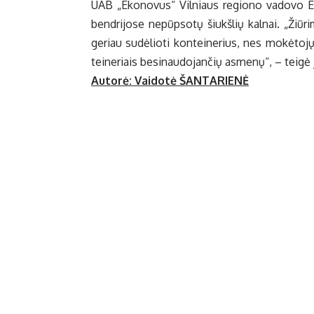
UAB „Eko­no­vus“ Vil­niaus re­gio­no va­do­vo El­ma
ben­dri­jo­se ne­pūp­so­tų šiukš­lių kal­nai. „Žiū­
ge­riau su­dė­lio­ti kon­tei­ne­rius, nes mo­kė­to­
tei­ne­riais be­si­nau­do­jan­čių as­me­nų“, – tei­gė 
Autorė: Vai­do­tė ŠANTARIENĖ