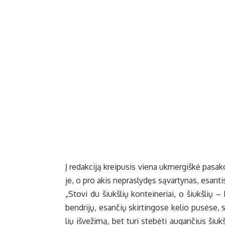
Į re­dak­ci­ją krei­pu­sis vie­na uk­mer­giš­kė pa­sa
je, o pro akis ne­pra­sly­dęs są­var­ty­nas, esan­
„Sto­vi du šiukš­lių kon­tei­ne­riai, o šiukš­lių – 
ben­dri­jų, esan­čių skir­tin­go­se ke­lio pu­sė­se,
lių iš­ve­ži­mą, bet tu­ri ste­bė­ti au­gan­čius šiuk