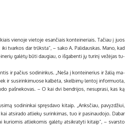
kiais vie­no­je vie­to­je esan­čiais kon­tei­ne­riais. Ta­čiau į juos
bet iki tvar­kos dar trūks­ta“, – sa­ko A. Pa­li­daus­kas. Ma­no, kad
­ne­rių ga­lė­tų bū­ti dau­giau, o iš­ga­ben­ti jų tu­ri­nį ve­žė­jas tu­
n­tis ir pa­čius so­di­nin­kus. „Ne­ša į kon­tei­ne­rius ir ža­lią ma­
ek ir su­si­rin­ki­muo­se kal­bė­ta, skel­bi­mų len­toj in­for­muo­ta,
 pa­šne­ko­vas. – O kai dvi ben­dri­jos, ne­su­pra­si, kas ką
si­mą so­di­nin­kai spręs­da­vo ki­taip. „Anks­čiau, pa­vyz­džiui,
ai at­si­ra­do at­lie­kų su­rin­ki­mas, tuo ir pa­si­nau­do­jo. Da­bar
u­rio­mis at­lie­ko­mis ga­lė­tų at­si­kra­ty­ti ki­taip“, – svars­to