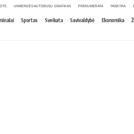
GOTE
UKMERGĖS AUTOBUSŲ GRAFIKAS
PRENUMERATA
PASKYRA
minalai
Sportas
Sveikata
Savivaldybė
Ekonomika
Ž