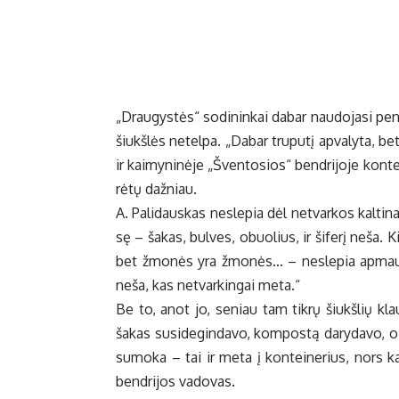
„Drau­gys­tės“ so­di­nin­kai da­bar nau­do­ja­si pen­
šiukš­lės ne­tel­pa. „Da­bar tru­pu­tį ap­va­ly­ta, 
ir kai­my­ni­nė­je „Šven­to­sios“ ben­dri­jo­je kon­tei
rė­tų daž­niau.
A. Pa­li­daus­kas ne­sle­pia dėl ne­tvar­kos kal­ti­na
sę – ša­kas, bul­ves, obuo­lius, ir ši­fe­rį ne­ša. Ki
bet žmo­nės yra žmo­nės… – ne­sle­pia ap­mau­do
ne­ša, kas ne­tvar­kin­gai me­ta.“
Be to, anot jo, se­niau tam tik­rų šiukš­lių klau­
ša­kas su­si­de­gin­da­vo, kom­pos­tą da­ry­da­vo, o k
sumo­ka – tai ir me­ta į kon­tei­ne­rius, nors kai k
ben­dri­jos va­do­vas.