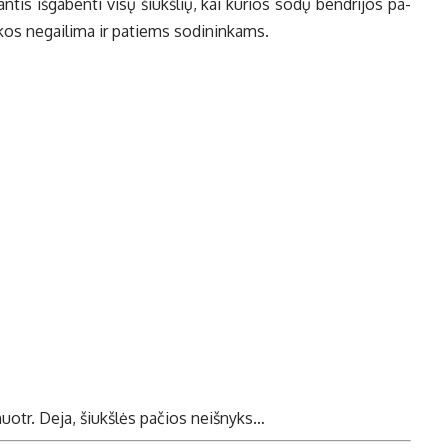
­jan­tis iš­ga­ben­ti vi­sų šiukš­lių, kai ku­rios so­dų ben­dri­jos pa­
­kos ne­gai­li­ma ir pa­tiems so­di­nin­kams.
nuotr. Deja, šiukš­lės pa­čios ne­iš­nyks…