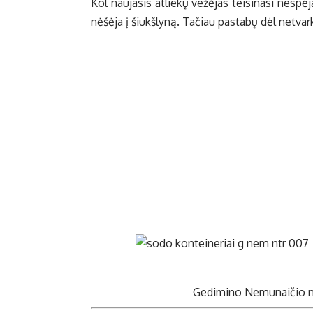
Kol nau­ja­sis at­lie­kų ve­žė­jas tei­si­na­si ne­spė
nė­šė­ja į šiukš­ly­ną. Ta­čiau pa­sta­bų dėl ne­tvar
Ge­di­mi­no Ne­mu­nai­čio 