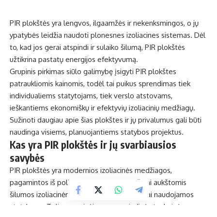
PIR plokštės yra lengvos, ilgaamžės ir nekenksmingos, o jų
ypatybės leidžia naudoti plonesnes izoliacines sistemas. Dėl
to, kad jos gerai atspindi ir sulaiko šilumą, PIR plokštės
užtikrina pastatų energijos efektyvumą.
Grupinis pirkimas siūlo galimybę įsigyti PIR plokštes
patraukliomis kainomis, todėl tai puikus sprendimas tiek
individualiems statytojams, tiek verslo atstovams,
ieškantiems ekonomiškų ir efektyvių izoliacinių medžiagų.
Sužinoti daugiau apie šias plokštes ir jų privalumus gali būti
naudinga visiems, planuojantiems statybos projektus.
Kas yra PIR plokštės ir jų svarbiausios
savybės
PIR plokštės yra modernios izoliacinės medžiagos,
pagamintos iš poliizocianurato. Jos pasižymi aukštomis
šilumos izoliacinėmis savybėmis ir yra plačiai naudojamos
statybose. Toliau nagrinėjamos pagrindinės techninės