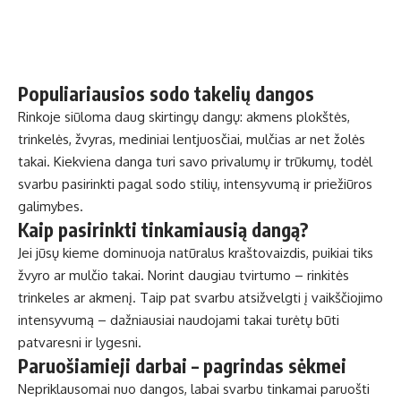
Populiariausios sodo takelių dangos
Rinkoje siūloma daug skirtingų dangų: akmens plokštės,
trinkelės, žvyras, mediniai lentjuosčiai, mulčias ar net žolės
takai. Kiekviena danga turi savo privalumų ir trūkumų, todėl
svarbu pasirinkti pagal sodo stilių, intensyvumą ir priežiūros
galimybes.
Kaip pasirinkti tinkamiausią dangą?
Jei jūsų kieme dominuoja natūralus kraštovaizdis, puikiai tiks
žvyro ar mulčio takai. Norint daugiau tvirtumo – rinkitės
trinkeles ar akmenį. Taip pat svarbu atsižvelgti į vaikščiojimo
intensyvumą – dažniausiai naudojami takai turėtų būti
patvaresni ir lygesni.
Paruošiamieji darbai – pagrindas sėkmei
Nepriklausomai nuo dangos, labai svarbu tinkamai paruošti