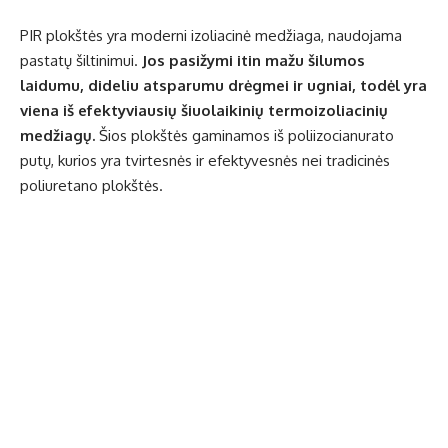
PIR plokštės yra moderni izoliacinė medžiaga, naudojama
pastatų šiltinimui.
Jos pasižymi itin mažu šilumos
laidumu, dideliu atsparumu drėgmei ir ugniai, todėl yra
viena iš efektyviausių šiuolaikinių termoizoliacinių
medžiagų.
Šios plokštės gaminamos iš poliizocianurato
putų, kurios yra tvirtesnės ir efektyvesnės nei tradicinės
poliuretano plokštės.