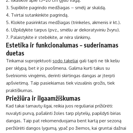
2. Iškaskite apie 15–20 cm gylio vagą.
3. Supilkite pagrindo medžiagas – smėlį ar skaldą.
4. Tvirtai sutankinkite pagrindą.
5. Klokite pasirinktas medžiagas (trinkeles, akmenis ir kt.).
6. Užpildykite tarpus (pvz., smėliu ar dekoratyviniu žvyru).
7. Palaistykite ir stebėkite, ar nėra slinkimų.
Estetika ir funkcionalumas – suderinamas
duetas
Tinkamai suprojektuoti
sodo takeliai
gali tapti ne tik keliu
per sklypą, bet ir jo puošmena. Galima kurti takus su
švelniomis vingėmis, derinti skirtingas dangas ar įterpti
apšvietimą. Taip pasiekiamas tiek vizualinis grožis, tiek
praktiškumas.
Priežiūra ir ilgaamžiškumas
Kad takai tarnautų ilgai, reikia juos reguliariai prižiūrėti:
nuvalyti purvą, pašalinti žoles tarp plytelių, papildyti birias
dangas. Taip pat rekomenduojama bent kartą per sezoną
peržiūrėti dangos lygumą, ypač po žiemos, kai gruntai dažnai