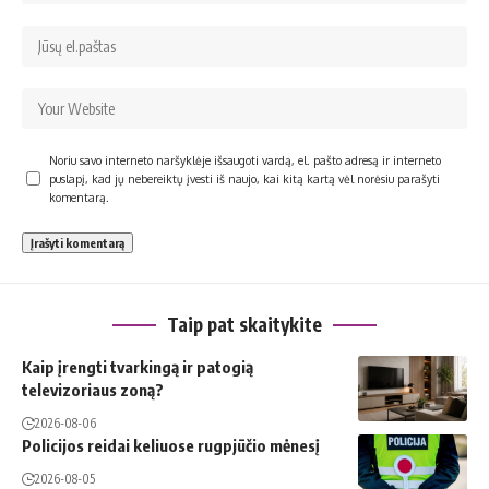
Noriu savo interneto naršyklėje išsaugoti vardą, el. pašto adresą ir interneto
puslapį, kad jų nebereiktų įvesti iš naujo, kai kitą kartą vėl norėsiu parašyti
komentarą.
Taip pat skaitykite
Kaip įrengti tvarkingą ir patogią
televizoriaus zoną?
2026-08-06
Policijos reidai keliuose rugpjūčio mėnesį
2026-08-05