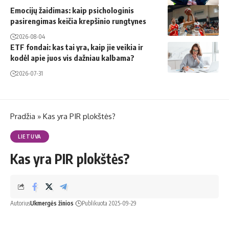
Emocijų žaidimas: kaip psichologinis
pasirengimas keičia krepšinio rungtynes
2026-08-04
ETF fondai: kas tai yra, kaip jie veikia ir
kodėl apie juos vis dažniau kalbama?
2026-07-31
Pradžia
»
Kas yra PIR plokštės?
LIETUVA
Kas yra PIR plokštės?
Autorius
Ukmergės žinios
Publikuota 2025-09-29