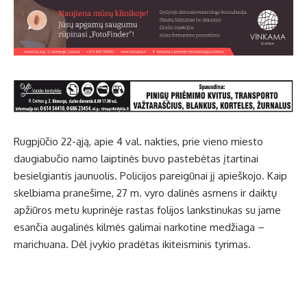
Rugpjūčio 22-ąją, apie 4 val. nakties, prie vieno miesto
daugiabučio namo laiptinės buvo pastebėtas įtartinai
besielgiantis jaunuolis. Policijos pareigūnai jį apieškojo. Kaip
skelbiama pranešime, 27 m. vyro dalinės asmens ir daiktų
apžiūros metu kuprinėje rastas folijos lankstinukas su jame
esančia augalinės kilmės galimai narkotine medžiaga –
marichuana. Dėl įvykio pradėtas ikiteisminis tyrimas.