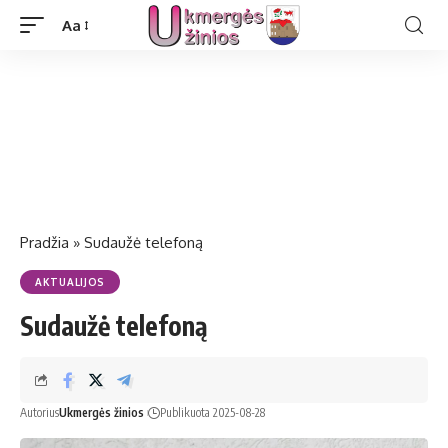
Aa
Pradžia
»
Sudaužė telefoną
AKTUALIJOS
Sudaužė telefoną
Autorius
Ukmergės žinios
Publikuota 2025-08-28