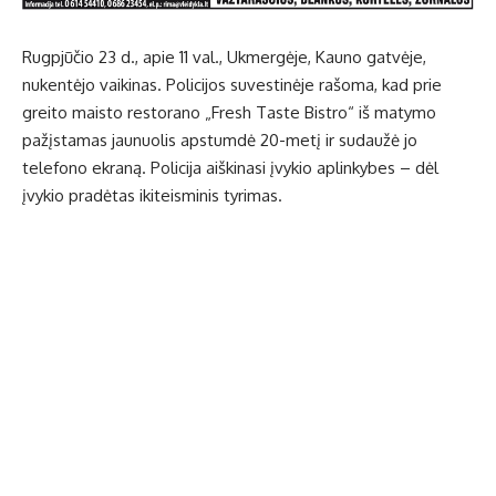
Rugpjūčio 23 d., apie 11 val., Ukmergėje, Kauno gatvėje,
nukentėjo vaikinas. Policijos suvestinėje rašoma, kad prie
greito maisto restorano „Fresh Taste Bistro“ iš matymo
pažįstamas jaunuolis apstumdė 20-metį ir sudaužė jo
telefono ekraną. Policija aiškinasi įvykio aplinkybes – dėl
įvykio pradėtas ikiteisminis tyrimas.