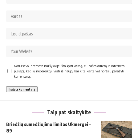
Noriu savo interneto naršyklėje išsaugoti vardą, el. pašto adresą ir interneto
puslapį, kad jų nebereiktų įvesti iš naujo, kai kitą kartą vėl norėsiu parašyti
komentarą.
Taip pat skaitykite
Briedžių sumedžiojimo limitas Ukmergei –
89