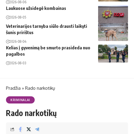
2026-08-06
Laukuose užsidegė kombainas
2026-08-05
Veterinarijos tarnyba siūlo drausti laikyti
šunis pririštus
2026-08-04
Kelias į gyvenimą be smurto prasideda nuo
pagalbos
2026-08-03
Pradžia
»
Rado narkotikų
KRIMINALAI
Rado narkotikų