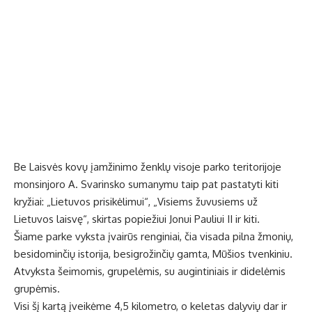
Be Laisvės kovų įamžinimo ženklų visoje parko teritorijoje
monsinjoro A. Svarinsko sumanymu taip pat pastatyti kiti
kryžiai: „Lietuvos prisikėlimui“, „Visiems žuvusiems už
Lietuvos laisvę“, skirtas popiežiui Jonui Pauliui II ir kiti.
Šiame parke vyksta įvairūs renginiai, čia visada pilna žmonių,
besidominčių istorija, besigrožinčių gamta, Mūšios tvenkiniu.
Atvyksta šeimomis, grupelėmis, su augintiniais ir didelėmis
grupėmis.
Visi šį kartą įveikėme 4,5 kilometro, o keletas dalyvių dar ir