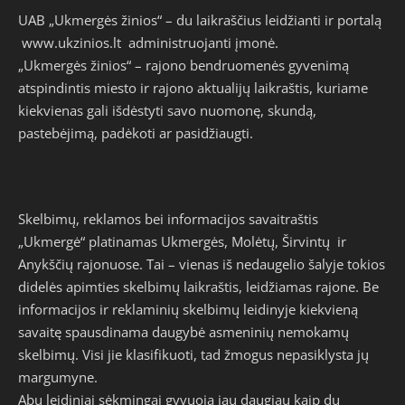
UAB „Ukmergės žinios“ – du laikraščius leidžianti ir portalą
www.ukzinios.lt
administruojanti įmonė.
„Ukmergės žinios“ – rajono bendruomenės gyvenimą
atspindintis miesto ir rajono aktualijų laikraštis, kuriame
kiekvienas gali išdėstyti savo nuomonę, skundą,
pastebėjimą, padėkoti ar pasidžiaugti.
Skelbimų, reklamos bei informacijos savaitraštis
„Ukmergė“ platinamas Ukmergės, Molėtų, Širvintų ir
Anykščių rajonuose. Tai – vienas iš nedaugelio šalyje tokios
didelės apimties skelbimų laikraštis, leidžiamas rajone. Be
informacijos ir reklaminių skelbimų leidinyje kiekvieną
savaitę spausdinama daugybė asmeninių nemokamų
skelbimų. Visi jie klasifikuoti, tad žmogus nepasiklysta jų
margumyne.
Abu leidiniai sėkmingai gyvuoja jau daugiau kaip du