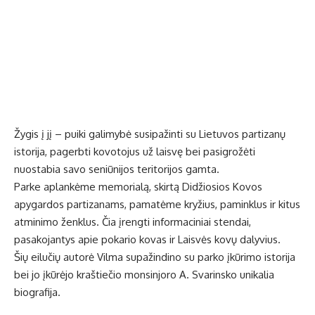
Žygis į jį – puiki galimybė susipažinti su Lietuvos partizanų
istorija, pagerbti kovotojus už laisvę bei pasigrožėti
nuostabia savo seniūnijos teritorijos gamta.
Parke aplankėme memorialą, skirtą Didžiosios Kovos
apygardos partizanams, pamatėme kryžius, paminklus ir kitus
atminimo ženklus. Čia įrengti informaciniai stendai,
pasakojantys apie pokario kovas ir Laisvės kovų dalyvius.
Šių eilučių autorė Vilma supažindino su parko įkūrimo istorija
bei jo įkūrėjo kraštiečio monsinjoro A. Svarinsko unikalia
biografija.