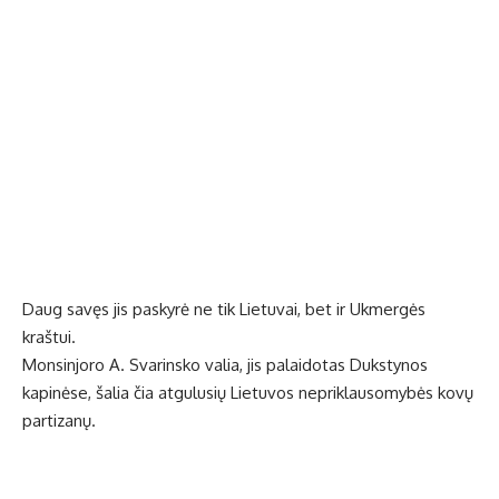
Daug savęs jis paskyrė ne tik Lietuvai, bet ir Ukmergės
kraštui.
Monsinjoro A. Svarinsko valia, jis palaidotas Dukstynos
kapinėse, šalia čia atgulusių Lietuvos nepriklausomybės kovų
partizanų.