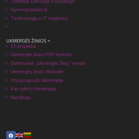
Turizmas Lietuvoje ir pasaulyje
Gyvunupasaulis.lt
Technologijų ir IT naujienos
UKMERGĖS ŽINIOS +
ES projektai
Ukmergės žinios PDF formatu
Elektroninė „Ukmergės žinių” versija
Ukmergės žinios feisbuke
Orų prognozė Ukmergėje
Kas vyksta Ukmergėje
Naudinga