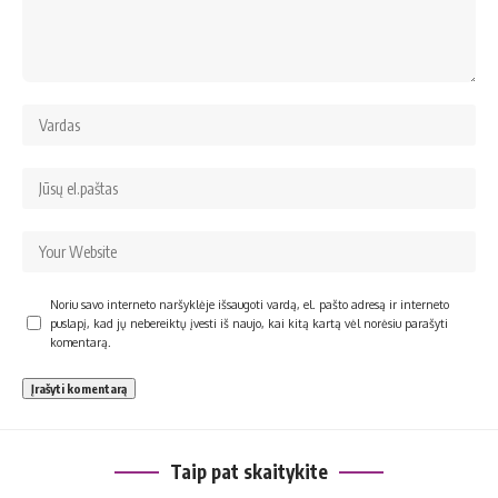
Noriu savo interneto naršyklėje išsaugoti vardą, el. pašto adresą ir interneto
puslapį, kad jų nebereiktų įvesti iš naujo, kai kitą kartą vėl norėsiu parašyti
komentarą.
Taip pat skaitykite