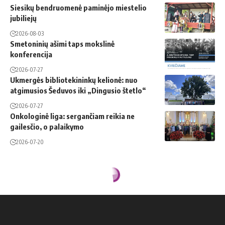
Siesikų bendruomenė paminėjo miestelio
jubiliejų
2026-08-03
Smetoninių ašimi taps mokslinė
konferencija
2026-07-27
Ukmergės bibliotekininkų kelionė: nuo
atgimusios Šeduvos iki „Dingusio štetlo“
2026-07-27
Onkologinė liga: sergančiam reikia ne
gailesčio, o palaikymo
2026-07-20