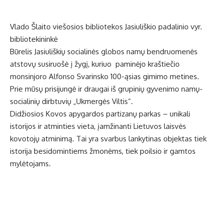
Vlado Šlaito viešosios bibliotekos Jasiuliškio padalinio vyr.
bibliotekininkė
Būrelis Jasiuliškių socialinės globos namų bendruomenės
atstovų susiruošė į žygį, kuriuo paminėjo kraštiečio
monsinjoro Alfonso Svarinsko 100-ąsias gimimo metines.
Prie mūsų prisijungė ir draugai iš grupinių gyvenimo namų-
socialinių dirbtuvių „Ukmergės Viltis“.
Didžiosios Kovos apygardos partizanų parkas – unikali
istorijos ir atminties vieta, įamžinanti Lietuvos laisvės
kovotojų atminimą. Tai yra svarbus lankytinas objektas tiek
istorija besidomintiems žmonėms, tiek poilsio ir gamtos
mylėtojams.