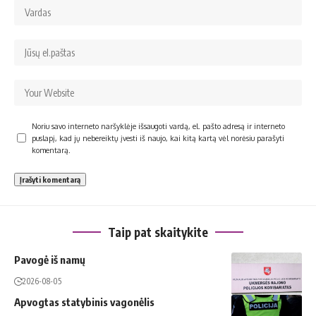
Noriu savo interneto naršyklėje išsaugoti vardą, el. pašto adresą ir interneto
puslapį, kad jų nebereiktų įvesti iš naujo, kai kitą kartą vėl norėsiu parašyti
komentarą.
Taip pat skaitykite
Pavogė iš namų
2026-08-05
Apvogtas statybinis vagonėlis