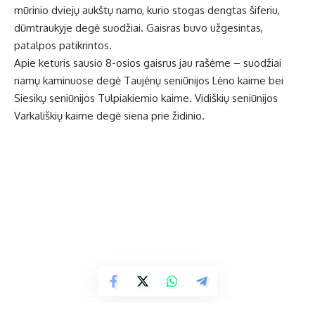
mūrinio dviejų aukštų namo, kurio stogas dengtas šiferiu,
dūmtraukyje degė suodžiai. Gaisras buvo užgesintas,
patalpos patikrintos.
Apie keturis sausio 8-osios gaisrus jau rašėme – suodžiai
namų kaminuose degė Taujėnų seniūnijos Lėno kaime bei
Siesikų seniūnijos Tulpiakiemio kaime. Vidiškių seniūnijos
Varkališkių kaime degė siena prie židinio.