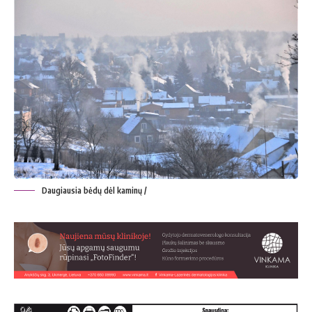
Daugiausia bėdų dėl kaminų /