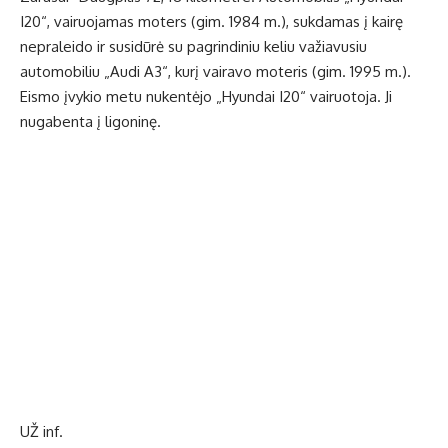
I20“, vairuojamas moters (gim. 1984 m.), sukdamas į kairę
nepraleido ir susidūrė su pagrindiniu keliu važiavusiu
automobiliu „Audi A3“, kurį vairavo moteris (gim. 1995 m.).
Eismo įvykio metu nukentėjo „Hyundai I20“ vairuotoja. Ji
nugabenta į ligoninę.
UŽ inf.