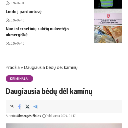
2026-07-31
Lindo į parduotuvę
2026-07-16
Nuo internetinių sukčių nukentėjo
ukmergiškė
2026-07-16
Pradžia
»
Daugiausia bėdų dėl kaminų
KRIMINALAI
Daugiausia bėdų dėl kaminų
Autorius
Ukmergės žinios
Publikuota 2024-01-17