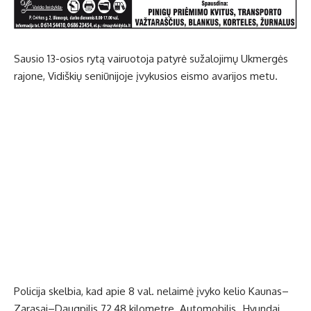
Sausio 13-osios rytą vairuotoja patyrė sužalojimų Ukmergės
rajone, Vidiškių seniūnijoje įvykusios eismo avarijos metu.
Policija skelbia, kad apie 8 val. nelaimė įvyko kelio Kaunas–
Zarasai–Daugpilis 72,48 kilometre. Automobilis „Hyundai