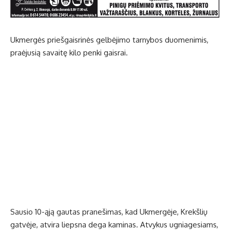
Ukmergės priešgaisrinės gelbėjimo tarnybos duomenimis,
praėjusią savaitę kilo penki gaisrai.
Sausio 10-ąją gautas pranešimas, kad Ukmergėje, Krekšlių
gatvėje, atvira liepsna dega kaminas. Atvykus ugniagesiams,