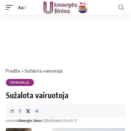
Aa
Pradžia
»
Sužalota vairuotoja
KRIMINALAI
Sužalota vairuotoja
Autorius
Ukmergės žinios
Publikuota 2024-01-17