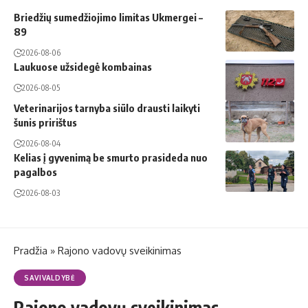
Briedžių sumedžiojimo limitas Ukmergei –
89
2026-08-06
Laukuose užsidegė kombainas
2026-08-05
Veterinarijos tarnyba siūlo drausti laikyti
šunis pririštus
2026-08-04
Kelias į gyvenimą be smurto prasideda nuo
pagalbos
2026-08-03
Pradžia
»
Rajono vadovų sveikinimas
SAVIVALDYBĖ
Rajono vadovų sveikinimas