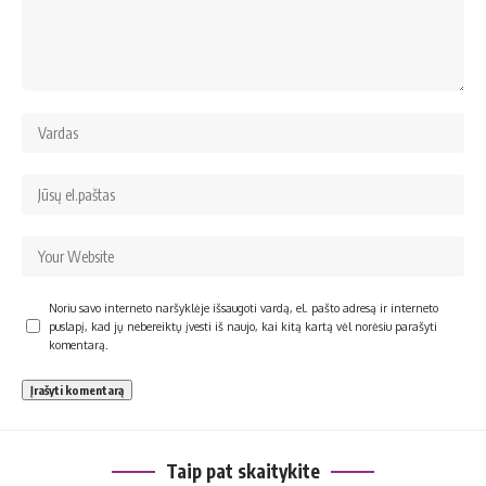
Noriu savo interneto naršyklėje išsaugoti vardą, el. pašto adresą ir interneto
puslapį, kad jų nebereiktų įvesti iš naujo, kai kitą kartą vėl norėsiu parašyti
komentarą.
Taip pat skaitykite