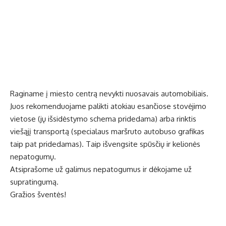
Raginame į miesto centrą nevykti nuosavais automobiliais.
Juos rekomenduojame palikti atokiau esančiose stovėjimo
vietose (jų išsidėstymo schema pridedama) arba rinktis
viešąjį transportą (specialaus maršruto autobuso grafikas
taip pat pridedamas). Taip išvengsite spūsčių ir kelionės
nepatogumų.
Atsiprašome už galimus nepatogumus ir dėkojame už
supratingumą.
Gražios šventės!